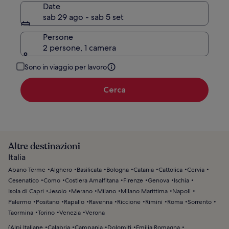
Date
sab 29 ago - sab 5 set
Persone
2 persone, 1 camera
Sono in viaggio per lavoro
Cerca
Altre destinazioni
Italia
Abano Terme
Alghero
Basilicata
Bologna
Catania
Cattolica
Cervia
Cesenatico
Como
Costiera Amalfitana
Firenze
Genova
Ischia
Isola di Capri
Jesolo
Merano
Milano
Milano Marittima
Napoli
Palermo
Positano
Rapallo
Ravenna
Riccione
Rimini
Roma
Sorrento
Taormina
Torino
Venezia
Verona
(
Alpi Italiane
Calabria
Campania
Dolomiti
Emilia Romagna