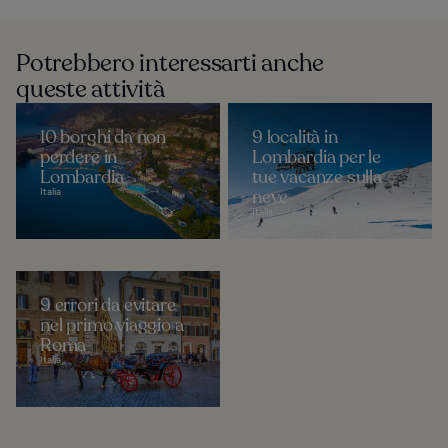
Potrebbero interessarti anche
queste attività
10 borghi da non
9 località in
perdere in
Lombardia per le
Lombardia
tue vacanze sulla
Italia
neve
Italia
9 errori da evitare
nel primo viaggio a
Roma
Italia