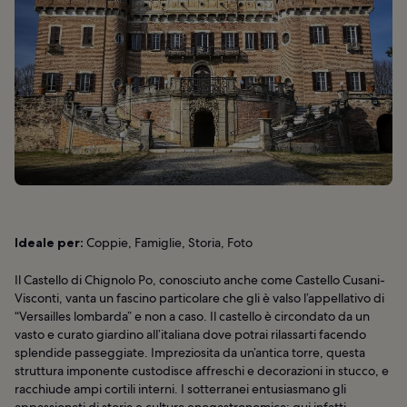
Ideale per:
Coppie, Famiglie, Storia, Foto
Il Castello di Chignolo Po, conosciuto anche come Castello Cusani-
Visconti, vanta un fascino particolare che gli è valso l’appellativo di
“Versailles lombarda” e non a caso. Il castello è circondato da un
vasto e curato giardino all’italiana dove potrai rilassarti facendo
splendide passeggiate. Impreziosita da un’antica torre, questa
struttura imponente custodisce affreschi e decorazioni in stucco, e
racchiude ampi cortili interni. I sotterranei entusiasmano gli
appassionati di storia e cultura enogastronomica: qui infatti