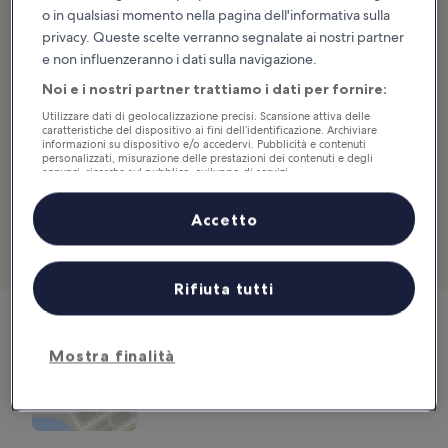
settimana vengono organizzate visite guidate della Chiesa e del
o in qualsiasi momento nella pagina dell'informativa sulla
Chiostro, del Mulino e della Cappella di San Bernardo, dove si
privacy. Queste scelte verranno segnalate ai nostri partner
possono osservare preziosi affreschi. Vuoi rilassarti? Fermati al
e non influenzeranno i dati sulla navigazione.
ristoro dell’Abbazia che propone degustazioni dei prodotti dei
Noi e i nostri partner trattiamo i dati per fornire:
monaci, oppure compra biscotti, formaggi, pasta, tè e tisane alla
bottega e assaggiali a casa. Secondo la leggenda, furono proprio i
Utilizzare dati di geolocalizzazione precisi. Scansione attiva delle
frati di Chiaravalle a mettere a punto la preparazione del grana
caratteristiche del dispositivo ai fini dell’identificazione. Archiviare
informazioni su dispositivo e/o accedervi. Pubblicità e contenuti
padano DOP.
personalizzati, misurazione delle prestazioni dei contenuti e degli
annunci, ricerche sul pubblico, sviluppo di servizi.
Posizione:
Via Sant’Arialdo, 102, 20139 Milano, Italia
Elenco dei partner (fornitori)
Accetto
Telefono:
+39 02 57403404
Visualizza hotel vicino a Abbazia di Chiaravalle
Rifiuta tutti
Mostra finalità
In gita all'Abbazia di Chiaravalle
Via Sant'Arialdo, 102, 20139 Milano, Italia
Mappa