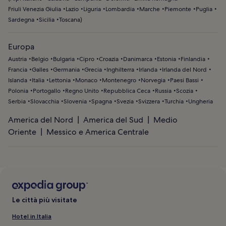
Friuli Venezia Giulia
Lazio
Liguria
Lombardia
Marche
Piemonte
Puglia
Sardegna
Sicilia
Toscana
)
Europa
Austria
Belgio
Bulgaria
Cipro
Croazia
Danimarca
Estonia
Finlandia
Francia
Galles
Germania
Grecia
Inghilterra
Irlanda
Irlanda del Nord
Islanda
Italia
Lettonia
Monaco
Montenegro
Norvegia
Paesi Bassi
Polonia
Portogallo
Regno Unito
Repubblica Ceca
Russia
Scozia
Serbia
Slovacchia
Slovenia
Spagna
Svezia
Svizzera
Turchia
Ungheria
America del Nord
America del Sud
Medio
Oriente
Messico e America Centrale
Le città più visitate
Hotel in Italia