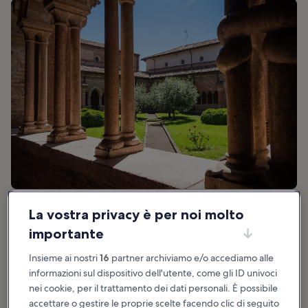
La vostra privacy è per noi molto
importante
Ideale per:
Coppie, Famiglie, Acquisti, Storia, Foto, Cibo
Insieme ai nostri
16
partner archiviamo e/o accediamo alle
Nel Parco Agricolo Sud Milano sorge l’Abbazia di Chiaravalle,
informazioni sul dispositivo dell'utente, come gli ID univoci
fondata nel XII secolo dai monaci cistercensi. Circondato da un
ampio prato verde, il complesso religioso racconta della vita
nei cookie, per il trattamento dei dati personali. È possibile
semplice del tempo, dedicata alla preghiera e al lavoro. Nel fine
accettare o gestire le proprie scelte facendo clic di seguito