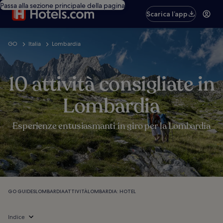
Passa alla sezione principale della pagina
Scarica l’app
GO
Italia
Lombardia
10 attività consigliate in
Lombardia
Esperienze entusiasmanti in giro per la Lombardia
GO GUIDES
LOMBARDIA
ATTIVITÀ
LOMBARDIA: HOTEL
Indice