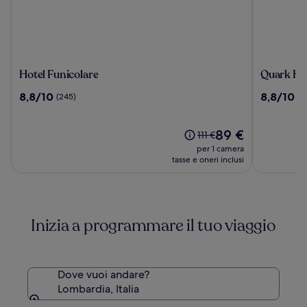
Hotel
Quark
Hotel Funicolare
Quark Hot
Funicolare
Hotel
8.8
8.8
8,8/10
8,8/10
(245)
(7
Milano
su
su
10,
10,
(245)
Il
(740)
89 €
Il
111 €
prezzo
prezzo
per 1 camera
attuale
era
tasse e oneri inclusi
è
111 €,
89 €
ottieni
maggiori
informazioni
Inizia a programmare il tuo viaggio
sulla
tariffa
standard.
Dove vuoi andare?
Lombardia, Italia