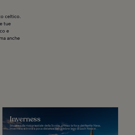
to celtico.
le tue
ico e
e ma anche
Inverness
Situata sulla riva orientale della Scozia, presso la foce del fiume Ness,
Inverness si trova a poca distanza dal celebre lago di Loch Ness e...