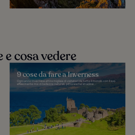
e e cosa vedere
9 cose da fare a Inverness
Ogni anno Inverness attira migliaia di visitatori da tutto il mondo con il suo
affascinante mix di bellezze naturali, pittoresche stradine...