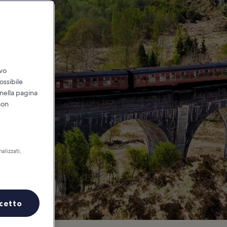
ivo
ossibile
 nella pagina
non
alizzati,
cetto