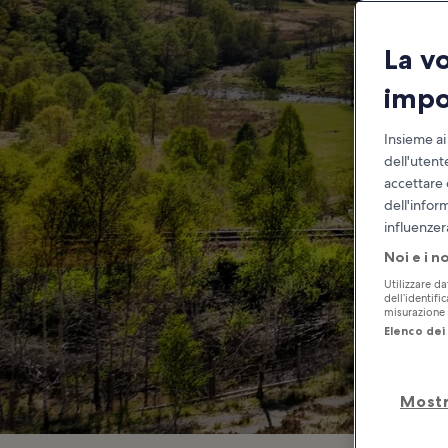
La v
impo
Insieme ai
dell'utent
accettare 
dell'infor
influenzer
Noi e i n
Utilizzare da
dell’identifi
misurazione d
Elenco dei 
Mostr