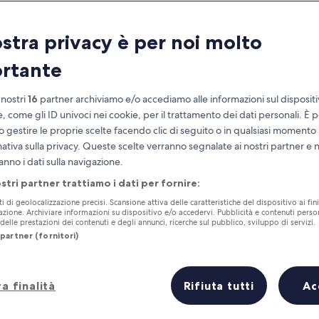
Scozia
ostra privacy è per noi molto
Cose da sapere prima di partire
rtante
 nostri
16
partner archiviamo e/o accediamo alle informazioni sul disposit
e, come gli ID univoci nei cookie, per il trattamento dei dati personali. È p
o gestire le proprie scelte facendo clic di seguito o in qualsiasi momento
mativa sulla privacy. Queste scelte verranno segnalate ai nostri partner e 
anno i dati sulla navigazione.
ostri partner trattiamo i dati per fornire:
ti di geolocalizzazione precisi. Scansione attiva delle caratteristiche del dispositivo ai fini
cazione. Archiviare informazioni su dispositivo e/o accedervi. Pubblicità e contenuti person
elle prestazioni dei contenuti e degli annunci, ricerche sul pubblico, sviluppo di servizi.
partner (fornitori)
a finalità
Rifiuta tutti
Ac