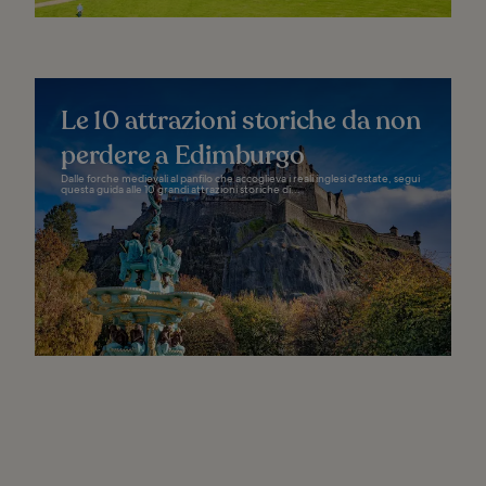
Le 10 attrazioni storiche da non
perdere a Edimburgo
Dalle forche medievali al panfilo che accoglieva i reali inglesi d'estate, segui
questa guida alle 10 grandi attrazioni storiche di...