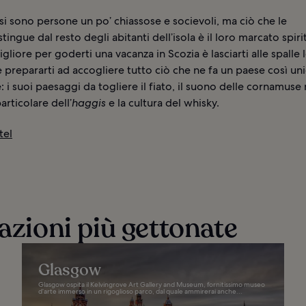
si sono persone un po’ chiassose e socievoli, ma ciò che le
tingue dal resto degli abitanti dell’isola è il loro marcato spiri
gliore per goderti una vacanza in Scozia è lasciarti alle spalle 
e prepararti ad accogliere tutto ciò che ne fa un paese così un
le: i suoi paesaggi da togliere il fiato, il suono delle cornamus
articolare dell’
haggis
e la cultura del whisky.
tel
nazioni più gettonate
Glasgow
Glasgow ospita il Kelvingrove Art Gallery and Museum, fornitissimo museo
d’arte immerso in un rigoglioso parco, dal quale ammirerai anche...