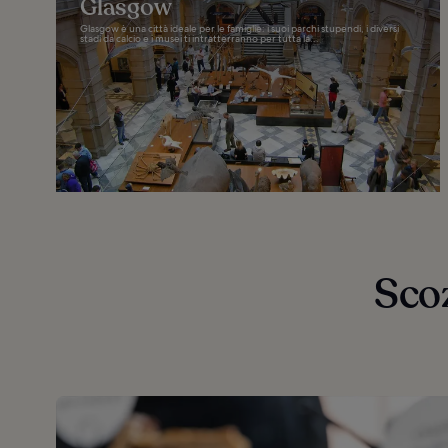
Glasgow
Glasgow è una città ideale per le famiglie: i suoi parchi stupendi, i diversi
stadi da calcio e i musei ti intratterranno per tutta la...
Scoz