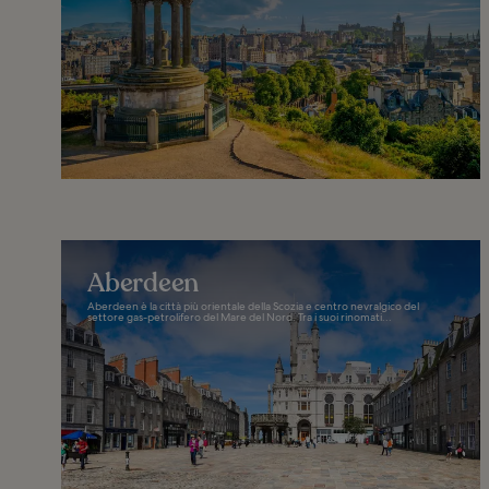
Aberdeen
Aberdeen è la città più orientale della Scozia e centro nevralgico del
settore gas-petrolifero del Mare del Nord. Tra i suoi rinomati...