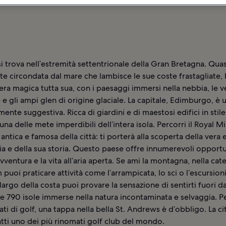
si trova nell’estremità settentrionale della Gran Bretagna. Quas
e circondata dal mare che lambisce le sue coste frastagliate, 
ra magica tutta sua, con i paesaggi immersi nella nebbia, le v
 gli ampi glen di origine glaciale. La capitale, Edimburgo, è u
mente suggestiva. Ricca di giardini e di maestosi edifici in stil
una delle mete imperdibili dell’intera isola. Percorri il Royal Mil
 antica e famosa della città: ti porterà alla scoperta della vera
ia e della sua storia. Questo paese offre innumerevoli opportu
avventura e la vita all’aria aperta. Se ami la montagna, nella cat
puoi praticare attività come l’arrampicata, lo sci o l’escursio
largo della costa puoi provare la sensazione di sentirti fuori 
le 790 isole immerse nella natura incontaminata e selvaggia. Pe
ti di golf, una tappa nella bella St. Andrews è d’obbligo. La ci
atti uno dei più rinomati golf club del mondo.