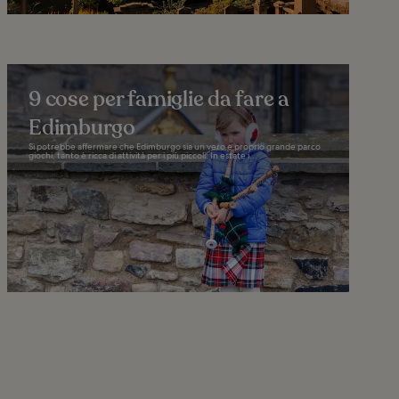
9 cose per famiglie da fare a
Edimburgo
Si potrebbe affermare che Edimburgo sia un vero e proprio grande parco
giochi, tanto è ricca di attività per i più piccoli. In estate i...