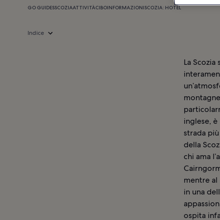
GO GUIDES
SCOZIA
ATTIVITÀ
CIBO
INFORMAZIONI
SCOZIA: HOTEL
Indice
La Scozia 
interament
un’atmosfe
montagne e
particolar
inglese, è 
strada più
della Scoz
chi ama l’
Cairngorm 
mentre al 
in una del
appassiona
ospita inf