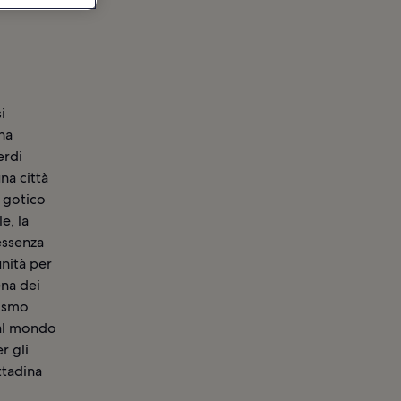
i
ha
erdi
na città
e gotico
e, la
 essenza
nità per
ena dei
nismo
dal mondo
r gli
ttadina