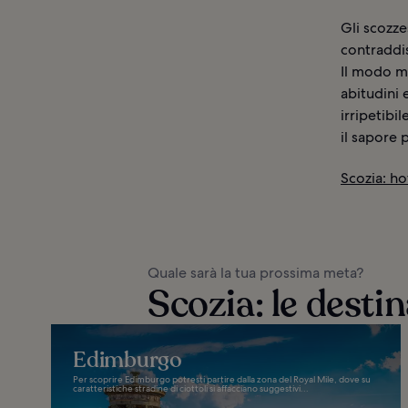
Gli scozze
contraddis
Il modo mi
abitudini 
irripetibi
il sapore p
Scozia: ho
Quale sarà la tua prossima meta?
Scozia: le desti
Edimburgo
Per scoprire Edimburgo potresti partire dalla zona del Royal Mile, dove su
caratteristiche stradine di ciottoli si affacciano suggestivi...