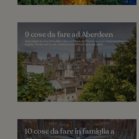
9 cose da fare ad Aberdeen
Aberdeen è una città affacciata sul Mare del Nord, a cui è indissolubilmente
legata. Forse non lo sai, ma la terza città più grande della...
10 cose da fare in famiglia a