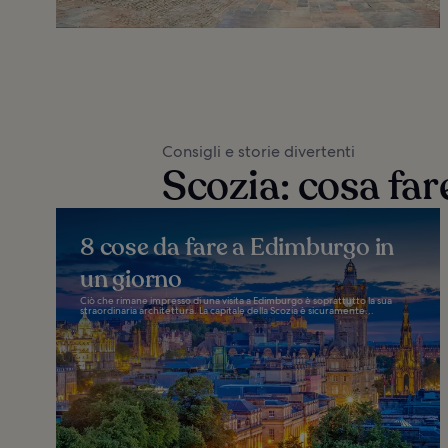
Consigli e storie divertenti
Scozia: cosa far
8 cose da fare a Edimburgo in
un giorno
Ciò che rimane impresso di una visita a Edimburgo è soprattutto la sua
straordinaria architettura. La capitale della Scozia è sicuramente...