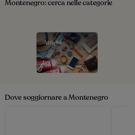
Montenegro: cerca nelle categorie
Attività
Dove soggiornare a Montenegro
Ollie's by the Sea
Casa Colle