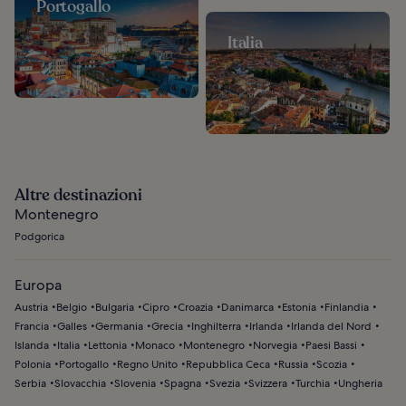
Portogallo
Italia
Altre destinazioni
Montenegro
Podgorica
Europa
Austria
Belgio
Bulgaria
Cipro
Croazia
Danimarca
Estonia
Finlandia
Francia
Galles
Germania
Grecia
Inghilterra
Irlanda
Irlanda del Nord
Islanda
Italia
Lettonia
Monaco
Montenegro
Norvegia
Paesi Bassi
Polonia
Portogallo
Regno Unito
Repubblica Ceca
Russia
Scozia
Serbia
Slovacchia
Slovenia
Spagna
Svezia
Svizzera
Turchia
Ungheria