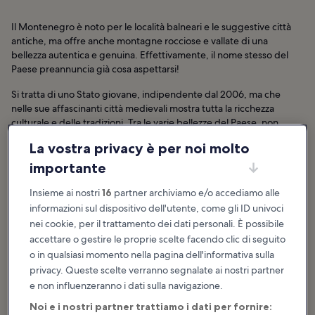
Il Montenegro è noto per le località balneari e le suggestive città
antiche, ma offre anche montagne rocciose e vallate di una
bellezza autentica e genuina. Effettivamente, il nome stesso del
Paese preannuncia già cosa aspettarsi!
Si tratta di uno Stato giovane, indipendente dal 2006, ma che
nelle sue affascinanti città medievali mostra tutta la ricchezza
culturale e delle tradizioni. Tra le varie bellezze del Paese, non
tralasciare la città di Budva, con i suoi eleganti palazzi e i monasteri
La vostra privacy è per noi molto
incastonati nella roccia.
importante
Montenegro: hotel
Insieme ai nostri
16
partner archiviamo e/o accediamo alle
informazioni sul dispositivo dell'utente, come gli ID univoci
nei cookie, per il trattamento dei dati personali. È possibile
Quale sarà la tua prossima meta?
Montenegro: le destinazioni più
accettare o gestire le proprie scelte facendo clic di seguito
o in qualsiasi momento nella pagina dell'informativa sulla
gettonate
privacy. Queste scelte verranno segnalate ai nostri partner
e non influenzeranno i dati sulla navigazione.
Podgorica
Spesso Podgorica, capitale del
Noi e i nostri partner trattiamo i dati per fornire:
Montenegro, viene snobbata dai