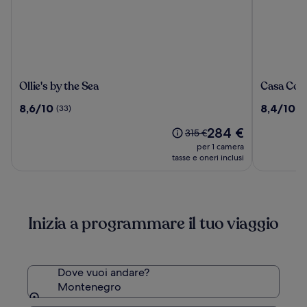
Ollie's
Casa
Ollie's by the Sea
Casa Coll
by
Collectio
8.6
8.4
8,6/10
8,4/10
(33)
(1
the
su
su
Sea
Il
284 €
10,
10,
Il
315 €
prezzo
(33)
(199)
prezzo
per 1 camera
attuale
era
tasse e oneri inclusi
è
315 €,
284 €
ottieni
maggiori
informazioni
Inizia a programmare il tuo viaggio
sulla
tariffa
standard.
Dove vuoi andare?
Montenegro