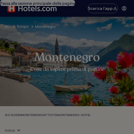
Passa alla sezione principale della pagina
Scarica l’app
GO
Europa
Montenegro
Montenegro
Cose da sapere prima di partire
GO GUIDES
MONTENEGRO
ATTIVITÀ
MONTENEGRO: HOTEL
Indice