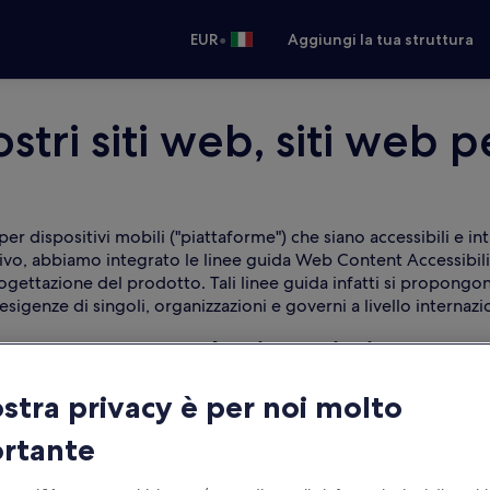
•
EUR
Aggiungi la tua struttura
ostri siti web, siti web p
per dispositivi mobili ("piattaforme") che siano accessibili e intu
ttivo, abbiamo integrato le linee guida Web Content Accessib
ettazione del prodotto. Tali linee guida infatti si propongon
esigenze di singoli, organizzazioni e governi a livello internazi
forme con tecnologia assistiva
ecnologie assistive possono essere impiegate nell'ambito dell
ostra privacy è per noi molto
sano navigare e usare le nostre piattaforme.
rtante
abilità visive