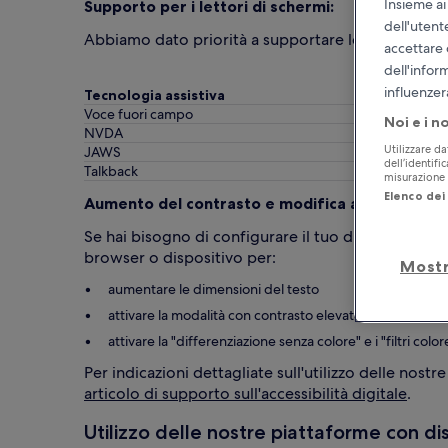
Insieme ai
Supporto per i lettori di schermi:
dell'utent
Abbiamo dato priorità a supportare le combinazioni
accettare 
dell'infor
influenzer
Tecnologia assistiva
Voce fuori campo
Noi e i n
NVDA
Utilizzare da
JAWS
dell’identifi
Talkback
misurazione d
Elenco dei 
Aumento del contrasto e modifica alle dimensio
Se hai bisogno di configurare il tuo dispositivo pe
browser o dispositivo per:
Mostr
aumentare le dimensioni del testo
attivare la modalità con contrasto elevato
attivare la "differenziazione senza colore" e i "filtri colo
Per indicazioni dettagliate sull'utilizzo delle nostr
articolo di supporto sull'accessibilità digitale
.
Utilizzo delle nostre piattaforme con dis