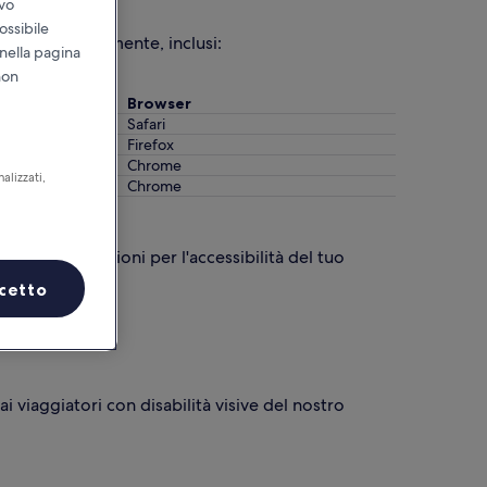
ivo
ossibile
izzano maggiormente, inclusi:
 nella pagina
non
Browser
Safari
Firefox
Chrome
alizzati,
Chrome
re le impostazioni per l'accessibilità del tuo
cetto
ai viaggiatori con disabilità visive del nostro