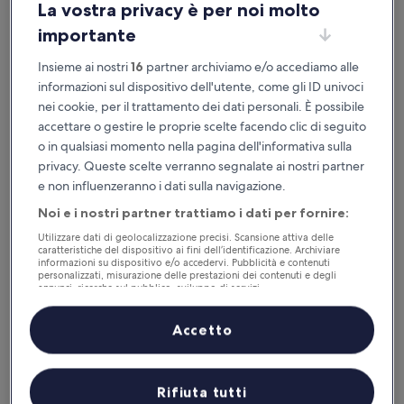
La vostra privacy è per noi molto
Dallas,
importante
Texas 75240,
Insieme ai nostri
16
partner archiviamo e/o accediamo alle
Stati Uniti.
informazioni sul dispositivo dell'utente, come gli ID univoci
nei cookie, per il trattamento dei dati personali. È possibile
Numero di telefono USA: +1 (206) 481 4252
accettare o gestire le proprie scelte facendo clic di seguito
Quando prenoti un Servizio di Viaggio (come definito
o in qualsiasi momento nella pagina dell'informativa sulla
nei
Termini di servizio
) utilizzando il sito web, stipuli un
privacy. Queste scelte verranno segnalate ai nostri partner
contratto con il Fornitore di viaggio (come definito
e non influenzeranno i dati sulla navigazione.
nei
Termini di servizio
) che offre tale servizio, ad esempio
Noi e i nostri partner trattiamo i dati per fornire:
Expedia Travel (come definito di seguito) o un fornitore di
sistemazioni.
Utilizzare dati di geolocalizzazione precisi. Scansione attiva delle
caratteristiche del dispositivo ai fini dell’identificazione. Archiviare
informazioni su dispositivo e/o accedervi. Pubblicità e contenuti
Quando stipuli un contratto con Expedia Travel (come
personalizzati, misurazione delle prestazioni dei contenuti e degli
definito di seguito) o con un fornitore di sistemazioni,
annunci, ricerche sul pubblico, sviluppo di servizi.
troverai i dettagli aziendali del fornitore sulla pagina dove
Elenco dei partner (fornitori)
completi la prenotazione.
Accetto
Expedia Travel
ovvero Travelscape LLC, con sede legale
all'indirizzo: 5000 W. Kearney Street Springfield MO
65803 Stati Uniti (Numero società dello stato del Nevada:
Rifiuta tutti