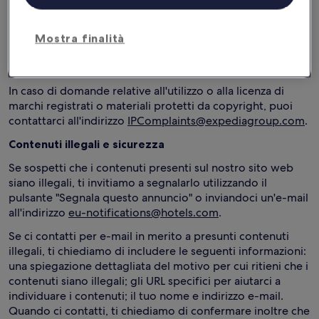
E0503382005-1).
Come vengono ordinati i risultati di
Mostra finalità
ricercar:
Ordinamento dei risultati di ricerca
Marchi registrati e copyright
In caso di domande relative all'utilizzo o alla licenza di
marchi registrati o materiali protetti da copyright, puoi
contattarci all'indirizzo
IPComplaints@expediagroup.com
.
Contenuti illegali e sicurezza
Se sospetti che i contenuti presenti sul nostro sito web
siano illegali, ti invitiamo a segnalarlo utilizzando il
pulsante "Segnala questo annuncio" o inviandoci un'e-mail
all'indirizzo
eu-notifications@hotels.com
.
Se ci contatti per e-mail in merito a presunti contenuti
illegali, ti chiediamo di includere le seguenti informazioni:
una spiegazione dettagliata del motivo per cui ritieni che i
contenuti siano illegali; gli URL specifici per aiutarci a
individuare i contenuti; il tuo nome e indirizzo e-mail.
Quando ci contatti, ti chiediamo di confermare inoltre che