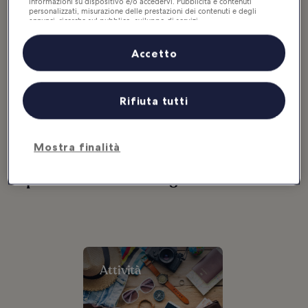
informazioni su dispositivo e/o accedervi. Pubblicità e contenuti
personalizzati, misurazione delle prestazioni dei contenuti e degli
annunci, ricerche sul pubblico, sviluppo di servizi.
Mostra altro
Elenco dei partner (fornitori)
Accetto
10 cose da fare a
Le 10 migliori
Cipro
spiagge di Cipro
Se c'è una destinazione per le
Le radici antiche, il sole che
vacanze che riesce a mettere
splende 365 giorni all'anno e la
d'accordo coppie, gruppi o
squisita cucina locale: Cipro ha più
Rifiuta tutti
famiglie, è proprio Cipro. Un'isola
di un buon motivo per essere una
intrisa di storia...
meta...
Mostra finalità
Cipro: cerca nelle categorie
Attività