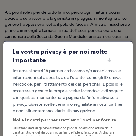
A Cipro il sole splende tutto l’anno, perciò ogni mattina potrai
decidere se trascorrere la giornata in spiaggia, in montagna o, se il
genere ti appassiona, sotto il pelo dell’acqua. Armati di maschera e
pinne e immergiti a Larnaca, a sud dell’isola, per esplorare una
cannoniera della Seconda Guerra Mondiale, una barriera corallina
artificiale e una grotta sommersa, sempre sotto l’occhio vigile della
fauna marina.
La vostra privacy è per noi molto
importante
Cipro è famosa anche per le radici antiche. Oltre ad aver dato i
natali alla dea greca Afrodite, ci sono molti insediamenti, templi e
Insieme ai nostri
16
partner archiviamo e/o accediamo alle
chiese dichiarati Patrimonio mondiale dell’umanità UNESCO, che ti
informazioni sul dispositivo dell'utente, come gli ID univoci
faranno fare un viaggio indietro nel tempo dal Neolitico fino
all’Impero bizantino. E se sei in vena di romanticismo, porta la tua
nei cookie, per il trattamento dei dati personali. È possibile
dolce metà al castello cinquecentesco di Limassol o alla Roccia di
accettare o gestire le proprie scelte facendo clic di seguito
Afrodite.
o in qualsiasi momento nella pagina dell'informativa sulla
privacy. Queste scelte verranno segnalate ai nostri partner
Cipro: hotel
e non influenzeranno i dati sulla navigazione.
Noi e i nostri partner trattiamo i dati per fornire:
Utilizzare dati di geolocalizzazione precisi. Scansione attiva delle
Consigli e storie divertenti
caratteristiche del dispositivo ai fini dell’identificazione. Archiviare
Cipro: cosa fare e cosa vedere