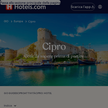
Passa alla sezione principale della pagina
Scarica l’app
GO
Europa
Cipro
Cipro
Cose da sapere prima di partire
GO GUIDES
CIPRO
ATTIVITÀ
CIPRO: HOTEL
Indice