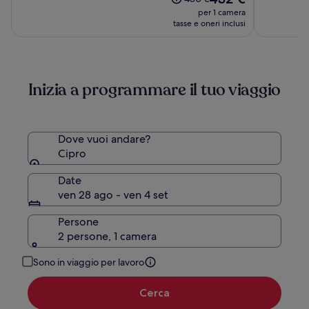
Edition
Collectio
prezzo
(357)
(10)
prezzo
per 1 camera
attuale
era
tasse e oneri inclusi
è
480 €,
432 €
ottieni
maggiori
informazioni
Inizia a programmare il tuo viaggio
sulla
tariffa
standard.
Dove vuoi andare?
Cipro
Date
ven 28 ago - ven 4 set
Persone
2 persone, 1 camera
Sono in viaggio per lavoro
Cerca