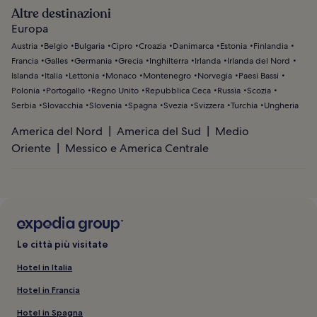
Altre destinazioni
Europa
Austria
Belgio
Bulgaria
Cipro
Croazia
Danimarca
Estonia
Finlandia
Francia
Galles
Germania
Grecia
Inghilterra
Irlanda
Irlanda del Nord
Islanda
Italia
Lettonia
Monaco
Montenegro
Norvegia
Paesi Bassi
Polonia
Portogallo
Regno Unito
Repubblica Ceca
Russia
Scozia
Serbia
Slovacchia
Slovenia
Spagna
Svezia
Svizzera
Turchia
Ungheria
America del Nord
America del Sud
Medio
Oriente
Messico e America Centrale
Le città più visitate
Hotel in Italia
Hotel in Francia
Hotel in Spagna