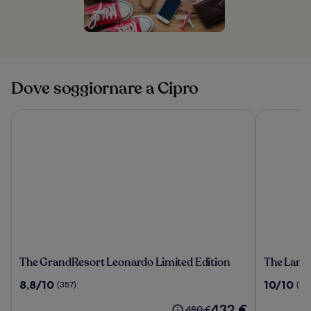
Dove soggiornare a Cipro
The GrandResort Leonardo Limited Edition
The Landma
The
The
The GrandResort Leonardo Limited Edition
The Landm
GrandResort
Landmar
8.8
10.0
8,8/10
10/10
(357)
(10)
Leonardo
Nicosia,
su
su
Limited
Autograp
Il
432 €
10,
10,
Il
480 €