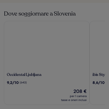
Dove soggiornare a Slovenia
Occidental Ljubljana
ibis Styles
Occidental
ibis
Occidental Ljubljana
ibis Styl
Ljubljana
Styles
9.2
8.6
9,2/10
8,6/10
(643)
(3
Ljubljana
su
su
The
Il
208 €
10,
10,
Fuzzy
prezzo
(643)
(352)
per 1 camera
Log
attuale
tasse e oneri inclusi
è
208 €