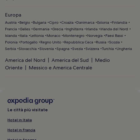
Europa
Austria
Belgio
Bulgaria
Cipro
Croazia
Danimarca
Estonia
Finlandia
Francia
Galles
Germania
Grecia
Inghilterra
Irlanda
Irlanda del Nord
Islanda
Italia
Lettonia
Monaco
Montenegro
Norvegia
Paesi Bassi
Polonia
Portogallo
Regno Unito
Repubblica Ceca
Russia
Scozia
Serbia
Slovacchia
Slovenia
Spagna
Svezia
Svizzera
Turchia
Ungheria
America del Nord
America del Sud
Medio
Oriente
Messico e America Centrale
Le città più visitate
Hotel in Italia
Hotel in Francia
Hotel in Spagna