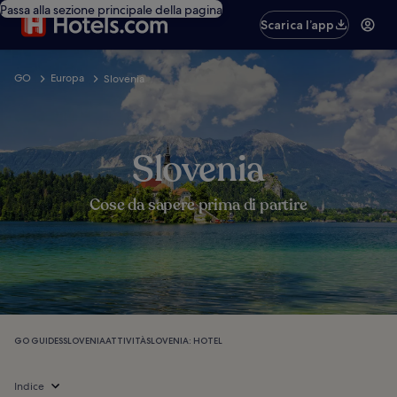
Passa alla sezione principale della pagina
Scarica l’app
GO
Europa
Slovenia
Slovenia
Cose da sapere prima di partire
GO GUIDES
SLOVENIA
ATTIVITÀ
SLOVENIA: HOTEL
Indice