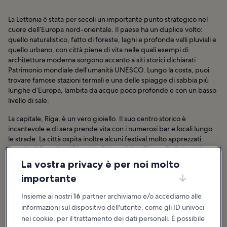
La Lettonia è stata per secoli un importante punto strategico nel
cuore dell’Europa nord-orientale. Il paese ha un duplice volto:
quello naturalistico, fatto di foreste, laghi e profonde valli pluviali e
quello urbano, con città piene di vita nelle quali esempi di
architettura moderna sorgono accanto a siti storici dichiarati
Patrimonio mondiale dell’umanità UNESCO. Lungo la costa, puoi
trovare famose stazioni termali e una delle spiagge di sabbia più
lunghe d’Europa, lambita da acque poco profonde e con un basso
livello di sale.
La capitale, Riga, è un vero gioiello. Il suo centro storico è
incantevole e di sera prende vita con i numerosi bar e locali lungo
le strade. La città ospita inoltre alcuni festival molto apprezzati.
Ammira il Castello di Riga e la Chiesa di San Pietro. Dall’alto del suo
campanile, potrai ammirare dei panorami mozzafiato della città
La vostra privacy è per noi molto
vecchia. Altre città che meritano una visita sono Sigulda, Liepāja e
importante
Cesis, dove potrai lasciarti incantare dalle bellezze naturalistiche e
dal notevole patrimonio artistico e culturale.
Insieme ai nostri
16
partner archiviamo e/o accediamo alle
informazioni sul dispositivo dell'utente, come gli ID univoci
Lettonia: hotel
nei cookie, per il trattamento dei dati personali. È possibile