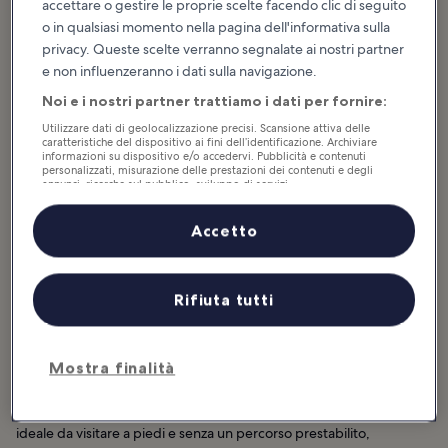
accettare o gestire le proprie scelte facendo clic di seguito
o in qualsiasi momento nella pagina dell'informativa sulla
Quale sarà la tua prossima meta?
privacy. Queste scelte verranno segnalate ai nostri partner
Lettonia: le destinazioni più
e non influenzeranno i dati sulla navigazione.
gettonate
Noi e i nostri partner trattiamo i dati per fornire:
Riga
Utilizzare dati di geolocalizzazione precisi. Scansione attiva delle
caratteristiche del dispositivo ai fini dell’identificazione. Archiviare
Riga ha un incantevole centro
storico, attraversato da
informazioni su dispositivo e/o accedervi. Pubblicità e contenuti
pittoresche stradine lastricate.
personalizzati, misurazione delle prestazioni dei contenuti e degli
Qui potrai ammirare edifici
annunci, ricerche sul pubblico, sviluppo di servizi.
dall'architettura...
Elenco dei partner (fornitori)
Accetto
Lettonia: cosa fare e cosa vedere
Rifiuta tutti
Consigli e storie divertenti
Mostra finalità
Riga è una città antica dal cuore giovane. Con oltre 800 edifici in
stile Art Nouveau, la capitale della Lettonia è una meta
assolutamente imperdibile per gli appassionati di architettura,
ideale da visitare a piedi e senza un percorso prestabilito,