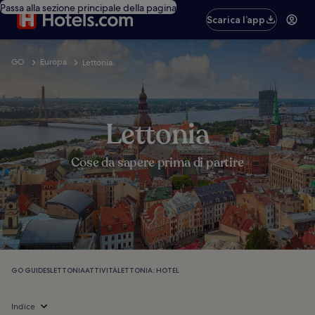
Passa alla sezione principale della pagina
Scarica l’app
GO
Europa
Lettonia
Lettonia
Cose da sapere prima di partire
GO GUIDES
LETTONIA
ATTIVITÀ
LETTONIA: HOTEL
Indice