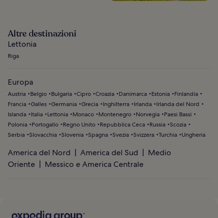
Altre destinazioni
Lettonia
Riga
Europa
Austria
Belgio
Bulgaria
Cipro
Croazia
Danimarca
Estonia
Finlandia
Francia
Galles
Germania
Grecia
Inghilterra
Irlanda
Irlanda del Nord
Islanda
Italia
Lettonia
Monaco
Montenegro
Norvegia
Paesi Bassi
Polonia
Portogallo
Regno Unito
Repubblica Ceca
Russia
Scozia
Serbia
Slovacchia
Slovenia
Spagna
Svezia
Svizzera
Turchia
Ungheria
America del Nord
America del Sud
Medio
Oriente
Messico e America Centrale