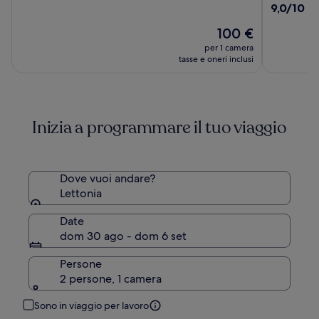
su
9.0
9,0/10
(1
Hotel
Conferen
10,
su
&
(1288)
Il
100 €
10,
Spa
prezzo
(1009)
per 1 camera
Hotel,
attuale
tasse e oneri inclusi
Riga
è
100 €
Inizia a programmare il tuo viaggio
Dove vuoi andare?
Lettonia
Date
dom 30 ago - dom 6 set
Persone
2 persone, 1 camera
Sono in viaggio per lavoro