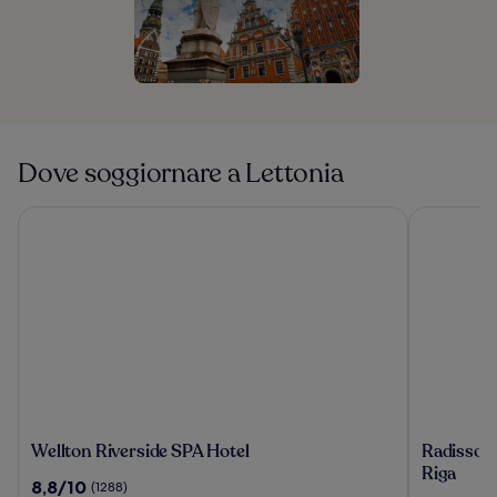
Dove soggiornare a Lettonia
Wellton Riverside SPA Hotel
Radisson Bl
Wellton
Radisson
Wellton Riverside SPA Hotel
Radisson 
Riverside
Blu
Riga
8.8
8,8/10
(1288)
SPA
Latvija