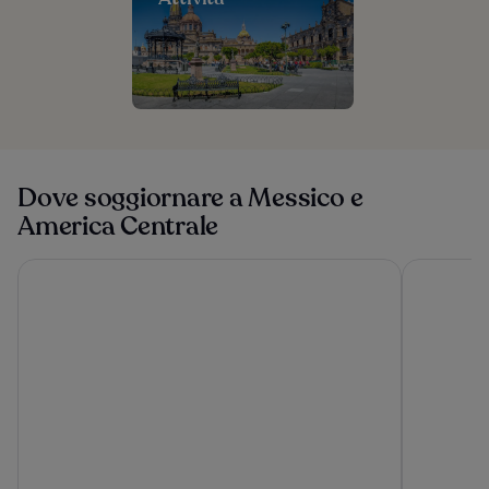
Dove soggiornare a Messico e
America Centrale
Casa 1800 Oaxaca Boutique Hotel
Tabacón Th