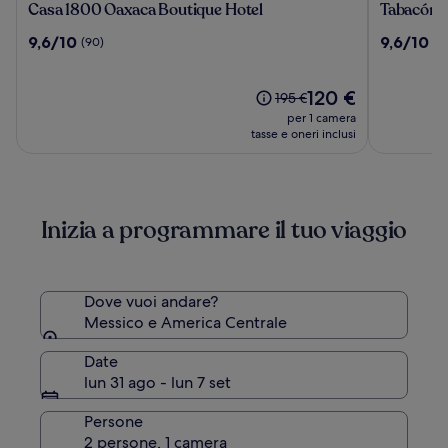
Casa
Tabacón
Casa 1800 Oaxaca Boutique Hotel
Tabacón 
1800
Thermal
9.6
9.6
9,6/10
9,6/10
(90)
(1
Oaxaca
Resort
su
su
Boutique
&
10,
10,
Hotel
Spa
(90)
Il
(1000)
120 €
Il
195 €
prezzo
prezzo
per 1 camera
attuale
era
tasse e oneri inclusi
è
195 €,
120 €
ottieni
maggiori
informazioni
Inizia a programmare il tuo viaggio
sulla
tariffa
standard.
Dove vuoi andare?
Messico e America Centrale
Date
lun 31 ago - lun 7 set
Persone
2 persone, 1 camera