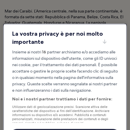
Mar dei Caraibi. L’America centrale, nella sua parte continentale, è
formata da sette stati: Repubblica di Panama, Belize, Costa Rica, El
Salvador, Guatemala, Honduras e Nicaragua. La penisola
messicana dello Yucatán è un angolo di paradiso in terra. Qui gli
La vostra privacy è per noi molto
amanti dello snorkeling e delle immersioni possono riempirsi gli
occhi dei colori delle incredibili specie marine che abitano la
importante
barriera corallina mesoamericana, la più grande al mondo.
Insieme ai nostri
16
partner archiviamo e/o accediamo alle
La vera essenza del Messico e dell’America Centrale è il folclore,
informazioni sul dispositivo dell'utente, come gli ID univoci
una testimonianza del ricco passato di questa terra, celebrato
nei cookie, per il trattamento dei dati personali. È possibile
durante tutto l’anno con feste e rassegne che animano le strade
accettare o gestire le proprie scelte facendo clic di seguito
cittadine. Avventurati nella rigogliosa vegetazione della giungla
o in qualsiasi momento nella pagina dell'informativa sulla
per andare alla scoperta dei suggestivi siti archeologici maya e
privacy. Queste scelte verranno segnalate ai nostri partner
aztechi, dove potrai toccare con mano l’antico splendore di queste
e non influenzeranno i dati sulla navigazione.
civiltà. Grazie al fascino senza tempo delle antiche rovine e al mare
dai ricchi fondali, il Messico e l’America Centrale sono uno di quei
Noi e i nostri partner trattiamo i dati per fornire:
viaggi da fare almeno una volta nella vita.
Utilizzare dati di geolocalizzazione precisi. Scansione attiva delle
caratteristiche del dispositivo ai fini dell’identificazione. Archiviare
Messico e America Centrale: hotel nei pressi
informazioni su dispositivo e/o accedervi. Pubblicità e contenuti
personalizzati, misurazione delle prestazioni dei contenuti e degli
annunci, ricerche sul pubblico, sviluppo di servizi.
Elenco dei partner (fornitori)