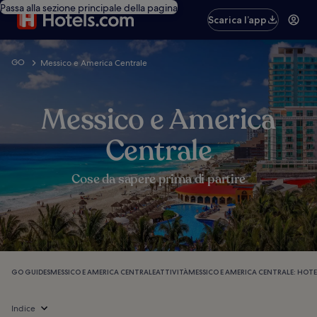
Passa alla sezione principale della pagina
Scarica l’app
GO
Messico e America Centrale
Messico e America
Centrale
Cose da sapere prima di partire
GO GUIDES
MESSICO E AMERICA CENTRALE
ATTIVITÀ
MESSICO E AMERICA CENTRALE: HOTE
Indice