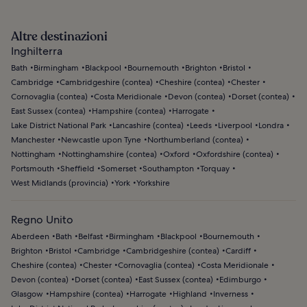
Altre destinazioni
Inghilterra
Bath
Birmingham
Blackpool
Bournemouth
Brighton
Bristol
Cambridge
Cambridgeshire (contea)
Cheshire (contea)
Chester
Cornovaglia (contea)
Costa Meridionale
Devon (contea)
Dorset (contea)
East Sussex (contea)
Hampshire (contea)
Harrogate
Lake District National Park
Lancashire (contea)
Leeds
Liverpool
Londra
Manchester
Newcastle upon Tyne
Northumberland (contea)
Nottingham
Nottinghamshire (contea)
Oxford
Oxfordshire (contea)
Portsmouth
Sheffield
Somerset
Southampton
Torquay
West Midlands (provincia)
York
Yorkshire
Regno Unito
Aberdeen
Bath
Belfast
Birmingham
Blackpool
Bournemouth
Brighton
Bristol
Cambridge
Cambridgeshire (contea)
Cardiff
Cheshire (contea)
Chester
Cornovaglia (contea)
Costa Meridionale
Devon (contea)
Dorset (contea)
East Sussex (contea)
Edimburgo
Glasgow
Hampshire (contea)
Harrogate
Highland
Inverness