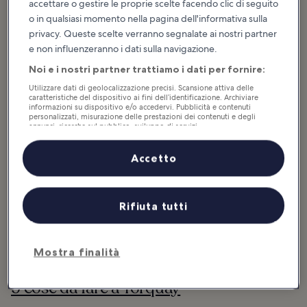
gialli per aver dato i natali alla grande scrittrice Agatha Christie e
accettare o gestire le proprie scelte facendo clic di seguito
una delle attività più popolari per i visitatori è passeggiare sul
o in qualsiasi momento nella pagina dell'informativa sulla
lungomare per ammirare i luoghi storici che ispirarono alcune delle
privacy. Queste scelte verranno segnalate ai nostri partner
sue opere più famose. Torquay vanta...
Continua a leggere
e non influenzeranno i dati sulla navigazione.
Noi e i nostri partner trattiamo i dati per fornire:
Utilizzare dati di geolocalizzazione precisi. Scansione attiva delle
caratteristiche del dispositivo ai fini dell’identificazione. Archiviare
informazioni su dispositivo e/o accedervi. Pubblicità e contenuti
personalizzati, misurazione delle prestazioni dei contenuti e degli
annunci, ricerche sul pubblico, sviluppo di servizi.
Elenco dei partner (fornitori)
Accetto
Rifiuta tutti
Mostra finalità
9 cose da fare a Torquay