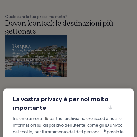
Quale sarà la tua prossima meta?
Devon (contea): le destinazioni più
gettonate
Torquay
Torquay è un'incantevole località
di mare sulla costa sudoccidentale
del Devon. Se vuoi goderti un po'
di mare, il posto ideale è la...
Devon (contea): cosa fare e cosa vedere
La vostra privacy è per noi molto
importante
Consigli e storie divertenti
Insieme ai nostri
16
partner archiviamo e/o accediamo alle
Torquay è una località balneare inglese affacciata sul tratto di costa
informazioni sul dispositivo dell'utente, come gli ID univoci
ribattezzato “the English Riviera” per la bellezza dei suoi paesaggi.
nei cookie, per il trattamento dei dati personali. È possibile
Questa graziosa cittadina è inoltre nota tra gli amanti dei romanzi