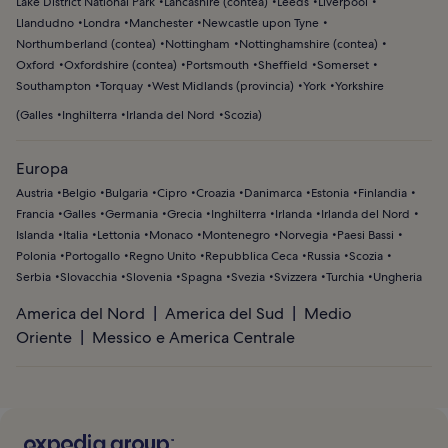
Lake District National Park
Lancashire (contea)
Leeds
Liverpool
Llandudno
Londra
Manchester
Newcastle upon Tyne
Northumberland (contea)
Nottingham
Nottinghamshire (contea)
Oxford
Oxfordshire (contea)
Portsmouth
Sheffield
Somerset
Southampton
Torquay
West Midlands (provincia)
York
Yorkshire
(
Galles
Inghilterra
Irlanda del Nord
Scozia
)
Europa
Austria
Belgio
Bulgaria
Cipro
Croazia
Danimarca
Estonia
Finlandia
Francia
Galles
Germania
Grecia
Inghilterra
Irlanda
Irlanda del Nord
Islanda
Italia
Lettonia
Monaco
Montenegro
Norvegia
Paesi Bassi
Polonia
Portogallo
Regno Unito
Repubblica Ceca
Russia
Scozia
Serbia
Slovacchia
Slovenia
Spagna
Svezia
Svizzera
Turchia
Ungheria
America del Nord
America del Sud
Medio
Oriente
Messico e America Centrale