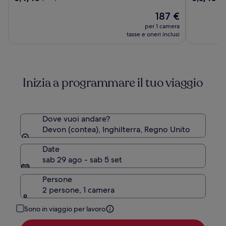
Torquay
Hotel
su
su
Il
187 €
10,
10,
prezzo
(1135)
(1012)
per 1 camera
attuale
tasse e oneri inclusi
è
187 €
Inizia a programmare il tuo viaggio
Dove vuoi andare?
Devon (contea), Inghilterra, Regno Unito
Date
sab 29 ago - sab 5 set
Persone
2 persone, 1 camera
Sono in viaggio per lavoro