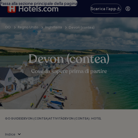
Passa alla sezione principale della pagina
Scarica l’app
GO
Regno Unito
Inghilterra
Devon (contea)
Devon (contea)
Cose da sapere prima di partire
GO GUIDES
DEVON (CONTEA)
ATTIVITÀ
DEVON (CONTEA): HOTEL
Indice