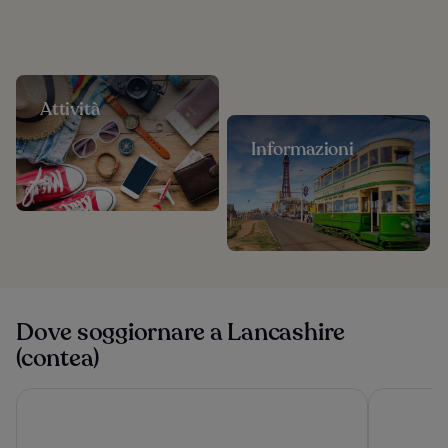
Attività
Informazioni
Dove soggiornare a Lancashire
(contea)
Titanic Hotel Liverpool
Atlantic T