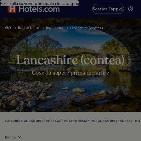
Passa alla sezione principale della pagina
Scarica l’app
GO
Regno Unito
Inghilterra
Lancashire (contea)
Lancashire (contea)
Cose da sapere prima di partire
GO GUIDES
LANCASHIRE (CONTEA)
ATTIVITÀ
INFORMAZIONI
LANCASHIRE (CONTEA): HOT
Indice