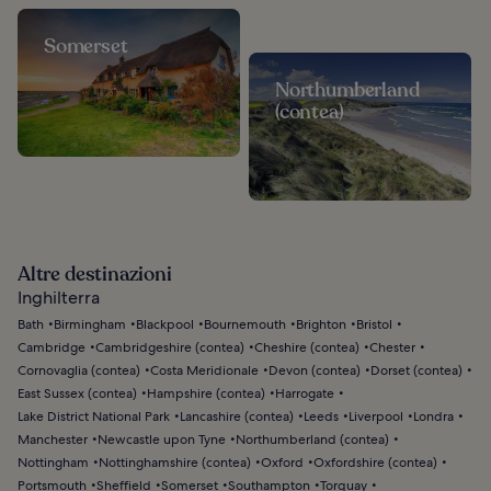
Somerset
Northumberland
(contea)
Altre destinazioni
Inghilterra
Bath
Birmingham
Blackpool
Bournemouth
Brighton
Bristol
Cambridge
Cambridgeshire (contea)
Cheshire (contea)
Chester
Cornovaglia (contea)
Costa Meridionale
Devon (contea)
Dorset (contea)
East Sussex (contea)
Hampshire (contea)
Harrogate
Lake District National Park
Lancashire (contea)
Leeds
Liverpool
Londra
Manchester
Newcastle upon Tyne
Northumberland (contea)
Nottingham
Nottinghamshire (contea)
Oxford
Oxfordshire (contea)
Portsmouth
Sheffield
Somerset
Southampton
Torquay