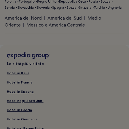
Polonia
Portogallo
Regno Unito
Repubblica Ceca
Russia
Scozia
Serbia
Slovacchia
Slovenia
Spagna
Svezia
Svizzera
Turchia
Ungheria
America del Nord
America del Sud
Medio
Oriente
Messico e America Centrale
Le città più visitate
Hotel in Italia
Hotel in Francia
Hotel in Spagna
Hotel negli Stati Uniti
Hotel in Grecia
Hotel in Germania
Hotel nel Regno Unito