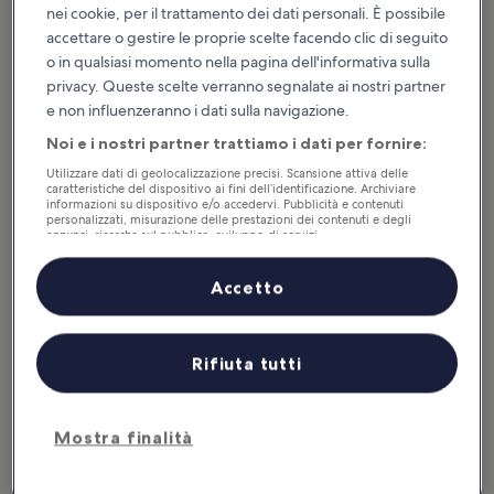
10 cose da fare a
Le 5 migliori cose
nei cookie, per il trattamento dei dati personali. È possibile
Blackpool in un
da fare in famiglia a
accettare o gestire le proprie scelte facendo clic di seguito
giorno
Blackpool
o in qualsiasi momento nella pagina dell'informativa sulla
Blackpool è una località balneare
Blackpool ospita una discreta serie
sulla costa nord-occidentale
di attività per famiglie, così tra
privacy. Queste scelte verranno segnalate ai nostri partner
dell'Inghilterra. È stata per molto
animali, giostre e una cucina
tempo la destinazione preferita
adatta anche ai più piccoli sarà
e non influenzeranno i dati sulla navigazione.
delle...
facile...
Noi e i nostri partner trattiamo i dati per fornire:
Utilizzare dati di geolocalizzazione precisi. Scansione attiva delle
Informazioni utili
caratteristiche del dispositivo ai fini dell’identificazione. Archiviare
informazioni su dispositivo e/o accedervi. Pubblicità e contenuti
personalizzati, misurazione delle prestazioni dei contenuti e degli
annunci, ricerche sul pubblico, sviluppo di servizi.
Elenco dei partner (fornitori)
Accetto
Rifiuta tutti
Mostra finalità