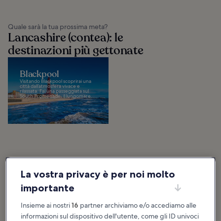
Quale sarà la tua prossima meta?
Lancashire (contea): le
destinazioni più gettonate
Blackpool
Visitando Blackpool scoprirai una
città dall’atmosfera vivace e
rilassata. Fai una passeggiata sul
South Promenade, il lungomare...
Consigli e storie divertenti
Lancashire (contea): cosa fare e
La vostra privacy è per noi molto
cosa vedere
importante
Mostra altro
Insieme ai nostri
16
partner archiviamo e/o accediamo alle
informazioni sul dispositivo dell'utente, come gli ID univoci