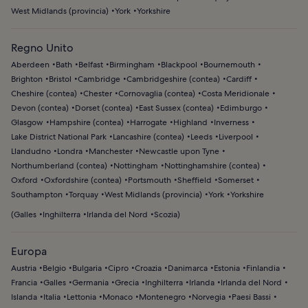
West Midlands (provincia)
York
Yorkshire
Regno Unito
Aberdeen
Bath
Belfast
Birmingham
Blackpool
Bournemouth
Brighton
Bristol
Cambridge
Cambridgeshire (contea)
Cardiff
Cheshire (contea)
Chester
Cornovaglia (contea)
Costa Meridionale
Devon (contea)
Dorset (contea)
East Sussex (contea)
Edimburgo
Glasgow
Hampshire (contea)
Harrogate
Highland
Inverness
Lake District National Park
Lancashire (contea)
Leeds
Liverpool
Llandudno
Londra
Manchester
Newcastle upon Tyne
Northumberland (contea)
Nottingham
Nottinghamshire (contea)
Oxford
Oxfordshire (contea)
Portsmouth
Sheffield
Somerset
Southampton
Torquay
West Midlands (provincia)
York
Yorkshire
(
Galles
Inghilterra
Irlanda del Nord
Scozia
)
Europa
Austria
Belgio
Bulgaria
Cipro
Croazia
Danimarca
Estonia
Finlandia
Francia
Galles
Germania
Grecia
Inghilterra
Irlanda
Irlanda del Nord
Islanda
Italia
Lettonia
Monaco
Montenegro
Norvegia
Paesi Bassi