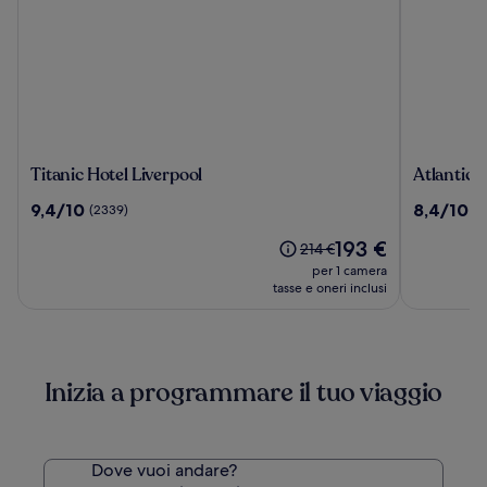
Titanic
Atlantic
Titanic Hotel Liverpool
Atlantic 
Hotel
Tower
9.4
8.4
9,4/10
8,4/10
(2339)
(1
Liverpool
Hotel
su
su
Liverpool
Il
193 €
10,
10,
Il
214 €
By
prezzo
(2339)
(1014)
prezzo
per 1 camera
Sunday
attuale
era
tasse e oneri inclusi
è
214 €,
193 €
ottieni
maggiori
informazioni
Inizia a programmare il tuo viaggio
sulla
tariffa
standard.
Dove vuoi andare?