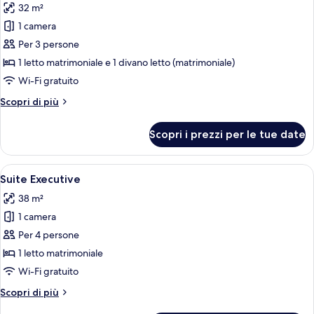
32 m²
le
1 camera
foto
per
Per 3 persone
Suite
1 letto matrimoniale e 1 divano letto (matrimoniale)
Deluxe
Wi-Fi gratuito
(with
Altri
Scopri di più
Sofa
dettagli
Bed
per
Scopri i prezzi per le tue date
Suite
|
Deluxe
Junior)
(with
Apri
Biancheria da letto ipoallergenica, mi
9
Sofa
Suite Executive
tutte
Bed
38 m²
|
le
Junior)
1 camera
foto
per
Per 4 persone
Suite
1 letto matrimoniale
Executive
Wi-Fi gratuito
Altri
Scopri di più
dettagli