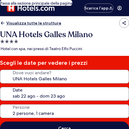
Passa alla sezione principale della pagina
Scarica l’app
Visualizza tutte le strutture
UNA Hotels Galles Milano
Struttura
a
Hotel con spa, nei pressi di Teatro Elfo Puccini
4.0
stelle
Scegli le date per vedere i prezzi
Dove vuoi andare?
Date
Persone
Cerca