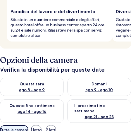
Paradiso del lavoro e del divertimento
Diversi
Situato in un quartiere commerciale e degli affari,
Gustate 
questo hotel offre un business center aperto 24 ore
ristoran
su 24 e sale riunioni. Rilassatevi nella spa con servizi
vegane e
completi e al bar.
completa
Opzioni della camera
Verifica la disponibilità per queste date
Verifica la disponibilità per questa sera, ago 8 - ago 9
Verifica la disponibilità per d
Questa sera
Domani
ago 8 - ago 9
ago 9 - ago 10
Verifica la disponibilità per questo fine settimana, ago 14 - ag
Verifica la disponibilità per i
Questo fine settimana
Il prossimo fine
settimana
ago 14 - ago 16
ago 21 - ago 23
Filtri
Tutte le camere
1 letto
2 letti