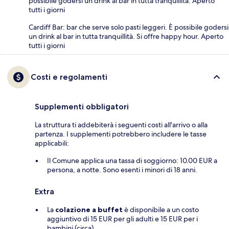
possibile godersi un drink al bar in tutta tranquillità. Aperto
tutti i giorni
Cardiff Bar: bar che serve solo pasti leggeri. È possibile godersi
un drink al bar in tutta tranquillità. Si offre happy hour. Aperto
tutti i giorni
Costi e regolamenti
Supplementi obbligatori
La struttura ti addebiterà i seguenti costi all'arrivo o alla
partenza. I supplementi potrebbero includere le tasse
applicabili:
Il Comune applica una tassa di soggiorno: 10.00 EUR a
persona, a notte. Sono esenti i minori di 18 anni.
Extra
La
colazione a buffet
è disponibile a un costo
aggiuntivo di 15 EUR per gli adulti e 15 EUR per i
bambini (circa).