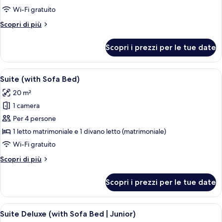
Doppia
Wi-Fi gratuito
Executive
Altri
Scopri di più
dettagli
per
Scopri i prezzi per le tue date
Doppia
Executive
Apri
Zona pranzo con tavolo in legno, sed
7
Suite (with Sofa Bed)
tutte
20 m²
le
1 camera
foto
per
Per 4 persone
Suite
1 letto matrimoniale e 1 divano letto (matrimoniale)
(with
Wi-Fi gratuito
Sofa
Altri
Scopri di più
Bed)
dettagli
per
Scopri i prezzi per le tue date
Suite
(with
Sofa
Apri
Una camera d'albergo moderna con scri
8
Bed)
Suite Deluxe (with Sofa Bed | Junior)
tutte