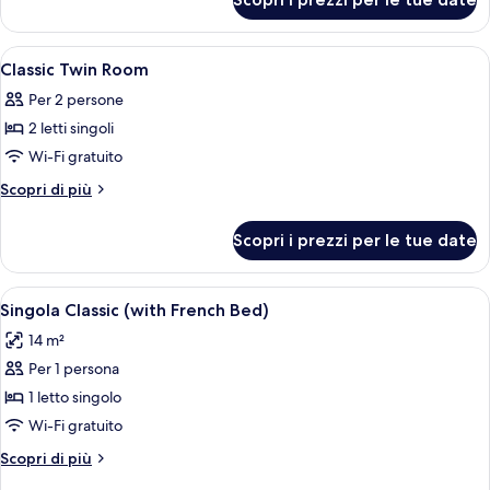
Superior
Twin
Room
Apri
Una camera d'albergo con un letto gr
4
Classic Twin Room
tutte
Per 2 persone
le
2 letti singoli
foto
per
Wi-Fi gratuito
Classic
Altri
Scopri di più
Twin
dettagli
per
Room
Scopri i prezzi per le tue date
Classic
Twin
Room
Apri
Una camera d'albergo con un letto, un
9
Singola Classic (with French Bed)
tutte
14 m²
le
Per 1 persona
foto
per
1 letto singolo
Singola
Wi-Fi gratuito
Classic
Altri
Scopri di più
(with
dettagli