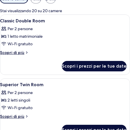
disponibili
per
Stai visualizzando 20 su 20 camere
le
Apri
Una camera d'albergo con un letto, com
17
Classic Double Room
camere
tutte
Per 2 persone
le
1 letto matrimoniale
foto
per
Wi-Fi gratuito
Classic
Altri
Scopri di più
Double
dettagli
per
Room
Scopri i prezzi per le tue date
Classic
Double
Room
Apri
Una camera d'albergo con un letto gr
4
Superior Twin Room
tutte
Per 2 persone
le
2 letti singoli
foto
per
Wi-Fi gratuito
Superior
Altri
Scopri di più
Twin
dettagli
per
Room
Scopri i prezzi per le tue date