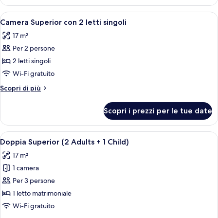
Superior
Apri
Una camera d'albergo con due letti, un
4
Camera Superior con 2 letti singoli
tutte
17 m²
le
Per 2 persone
foto
per
2 letti singoli
Camera
Wi-Fi gratuito
Superior
Altri
Scopri di più
con
dettagli
2
per
Scopri i prezzi per le tue date
Camera
letti
Superior
singoli
con
Apri
Una camera d'albergo con un letto, una
4
2
Doppia Superior (2 Adults + 1 Child)
tutte
letti
17 m²
singoli
le
1 camera
foto
per
Per 3 persone
Doppia
1 letto matrimoniale
Superior
Wi-Fi gratuito
(2