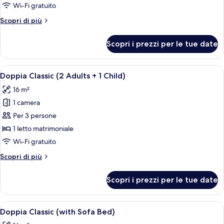
Camera
Wi-Fi gratuito
Classic
Altri
Scopri di più
con
dettagli
2
per
Scopri i prezzi per le tue date
Camera
letti
Classic
singoli
con
Apri
Una camera d'albergo con un letto gra
5
2
Doppia Classic (2 Adults + 1 Child)
tutte
letti
16 m²
singoli
le
1 camera
foto
per
Per 3 persone
Doppia
1 letto matrimoniale
Classic
Wi-Fi gratuito
(2
Altri
Scopri di più
Adults
dettagli
+
per
Scopri i prezzi per le tue date
Doppia
1
Classic
Child)
(2
Apri
Camera d'albergo con due letti, una sc
5
Adults
Doppia Classic (with Sofa Bed)
tutte
+