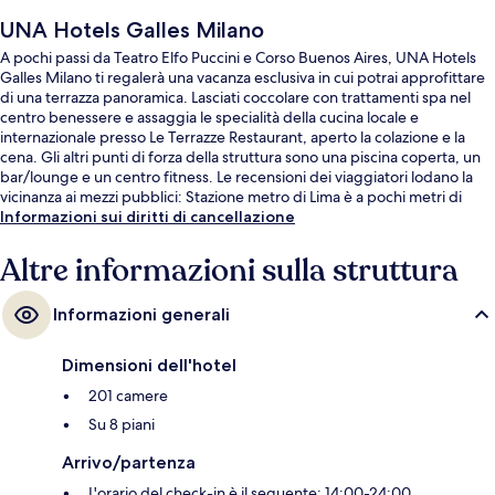
UNA Hotels Galles Milano
A pochi passi da Teatro Elfo Puccini e Corso Buenos Aires, UNA Hotels
Galles Milano ti regalerà una vacanza esclusiva in cui potrai approfittare
di una terrazza panoramica. Lasciati coccolare con trattamenti spa nel
centro benessere e assaggia le specialità della cucina locale e
internazionale presso Le Terrazze Restaurant, aperto la colazione e la
cena. Gli altri punti di forza della struttura sono una piscina coperta, un
bar/lounge e un centro fitness. Le recensioni dei viaggiatori lodano la
vicinanza ai mezzi pubblici: Stazione metro di Lima è a pochi metri di
distanza e Fermata del tram di via Vitruvio si trova a 6 min a piedi.
Informazioni sui diritti di cancellazione
Altre informazioni sulla struttura
Informazioni generali
Dimensioni dell'hotel
201 camere
Su 8 piani
Arrivo/partenza
L'orario del check-in è il seguente: 14:00-24:00