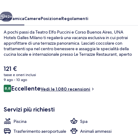
Milano
ietro
Avanti
92+
Panoramica
Camere
Posizione
Regolamenti
A pochi passi da Teatro Elfo Puccini e Corso Buenos Aires, UNA
Hotels Galles Milano ti regalerà una vacanza esclusiva in cui potrai
approfittare di una terrazza panoramica. Lasciati coccolare con
trattamenti spa nel centro benessere e assaggia le specialità della
cucina locale e internazionale presso Le Terrazze Restaurant, aperto
la colazione e la cena. Gli altri punti di forza della struttura sono una
piscina coperta, un bar/lounge e un centro fitness. Le recensioni dei
Il
121 €
viaggiatori lodano la vicinanza ai mezzi pubblici: Stazione metro di
prezzo
tasse e oneri inclusi
Lima è a pochi metri di distanza e Fermata del tram di via Vitruvio si
attuale
9 ago - 10 ago
trova a 6 min a piedi.
Terrazza panoramica
è
Recensioni
Eccellente
8,8
Vedi le 1.080 recensioni
121 €
8,8 su 10
Servizi più richiesti
Piscina
Spa
Trasferimento aeroportuale
Animali ammessi