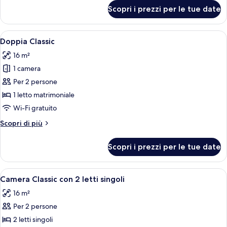
French
per
Scopri i prezzi per le tue date
Singola
Bed)
Classic
(with
Apri
Una camera d'albergo con un letto gra
5
French
Doppia Classic
tutte
Bed)
16 m²
le
1 camera
foto
per
Per 2 persone
Doppia
1 letto matrimoniale
Classic
Wi-Fi gratuito
Altri
Scopri di più
dettagli
per
Scopri i prezzi per le tue date
Doppia
Classic
Apri
Una camera d'hotel con un letto, una s
4
Camera Classic con 2 letti singoli
tutte
16 m²
le
Per 2 persone
foto
per
2 letti singoli