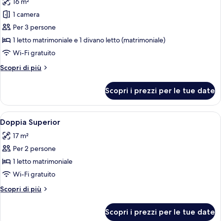
16 m²
1
le
Child)
1 camera
foto
per
Per 3 persone
Doppia
1 letto matrimoniale e 1 divano letto (matrimoniale)
Classic
Wi-Fi gratuito
(with
Altri
Scopri di più
Sofa
dettagli
Bed)
per
Scopri i prezzi per le tue date
Doppia
Classic
(with
Apri
Camera d'albergo con un letto, una la
5
Sofa
Doppia Superior
tutte
Bed)
17 m²
le
Per 2 persone
foto
per
1 letto matrimoniale
Doppia
Wi-Fi gratuito
Superior
Altri
Scopri di più
dettagli
per
Scopri i prezzi per le tue date
Doppia