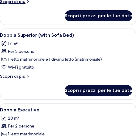
Altri
Scopri di più
Adults
dettagli
+
per
Scopri i prezzi per le tue date
Doppia
1
Superior
Child)
(2
Apri
Una camera d'albergo con un letto, una
4
Adults
Doppia Superior (with Sofa Bed)
tutte
+
17 m²
1
le
Child)
Per 3 persone
foto
per
1 letto matrimoniale e 1 divano letto (matrimoniale)
Doppia
Wi-Fi gratuito
Superior
Altri
Scopri di più
(with
dettagli
Sofa
per
Scopri i prezzi per le tue date
Doppia
Bed)
Superior
(with
Apri
Una camera d'albergo con un letto gra
7
Sofa
Doppia Executive
tutte
Bed)
20 m²
le
Per 2 persone
foto
per
1 letto matrimoniale