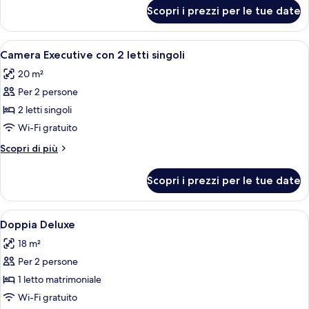
per
Scopri i prezzi per le tue date
Suite
Executive
Apri
Una camera d'albergo con due letti, una
5
Camera Executive con 2 letti singoli
tutte
20 m²
le
Per 2 persone
foto
per
2 letti singoli
Camera
Wi-Fi gratuito
Executive
Altri
Scopri di più
con
dettagli
2
per
Scopri i prezzi per le tue date
Camera
letti
Executive
singoli
con
Apri
Camera d'albergo con un letto, due com
5
2
Doppia Deluxe
tutte
letti
18 m²
singoli
le
Per 2 persone
foto
per
1 letto matrimoniale
Doppia
Wi-Fi gratuito