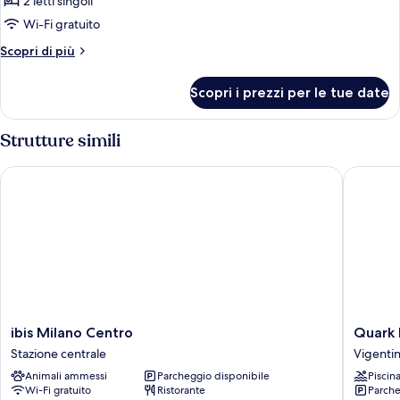
per
2 letti singoli
Camera
Wi-Fi gratuito
Deluxe
Altri
Scopri di più
con
dettagli
2
per
Scopri i prezzi per le tue date
Camera
letti
Deluxe
singoli
con
Strutture simili
2
letti
ibis Milano Centro
Quark Ho
singoli
ibis
Quark
ibis Milano Centro
Quark 
Milano
Hotel
Stazione centrale
Vigenti
Centro
Milano
Animali ammessi
Parcheggio disponibile
Piscin
Stazione
Vigenti
Wi-Fi gratuito
Ristorante
Parche
centrale