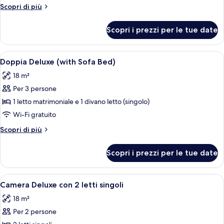
Deluxe
Altri
Scopri di più
dettagli
per
Scopri i prezzi per le tue date
Doppia
Deluxe
Apri
Una camera d'albergo con un letto, u
5
Doppia Deluxe (with Sofa Bed)
tutte
18 m²
le
Per 3 persone
foto
per
1 letto matrimoniale e 1 divano letto (singolo)
Doppia
Wi-Fi gratuito
Deluxe
Altri
Scopri di più
(with
dettagli
Sofa
per
Scopri i prezzi per le tue date
Doppia
Bed)
Deluxe
(with
Apri
Camera d'albergo con un letto, due com
6
Sofa
Camera Deluxe con 2 letti singoli
tutte
Bed)
18 m²
le
Per 2 persone
foto