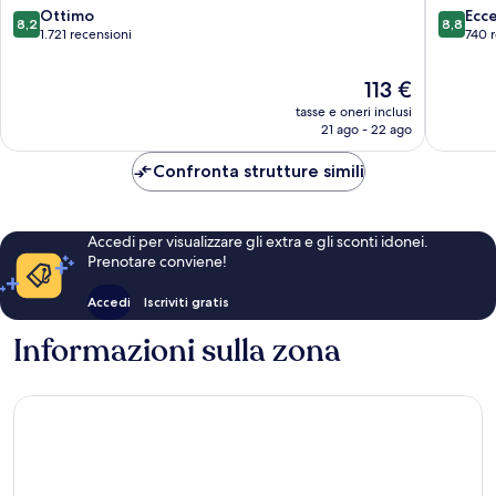
8.2
8.8
Ottimo
Ecc
8,2
8,8
su
su
1.721 recensioni
740 
10,
10,
Ottimo,
Eccellen
Il
113 €
1.721
740
prezzo
tasse e oneri inclusi
recensioni
recensio
attuale
21 ago - 22 ago
è
113 €
Confronta strutture simili
Accedi per visualizzare gli extra e gli sconti idonei.
Prenotare conviene!
Accedi
Iscriviti gratis
Informazioni sulla zona