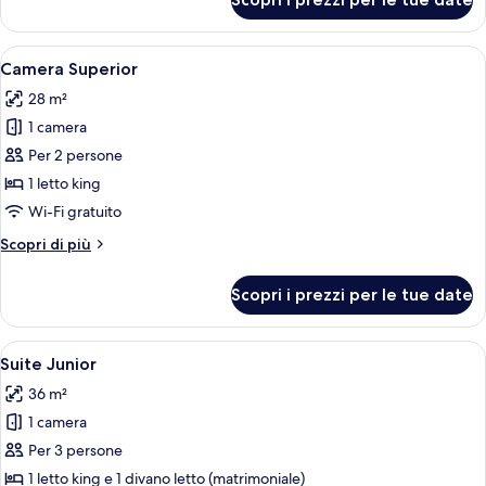
Standard
Single
Room
Apri
Una camera d'hotel moderna con un amp
5
Camera Superior
tutte
28 m²
le
1 camera
foto
per
Per 2 persone
Camera
1 letto king
Superior
Wi-Fi gratuito
Altri
Scopri di più
dettagli
per
Scopri i prezzi per le tue date
Camera
Superior
Apri
Una camera da letto moderna con un l
4
Suite Junior
tutte
36 m²
le
1 camera
foto
per
Per 3 persone
Suite
1 letto king e 1 divano letto (matrimoniale)