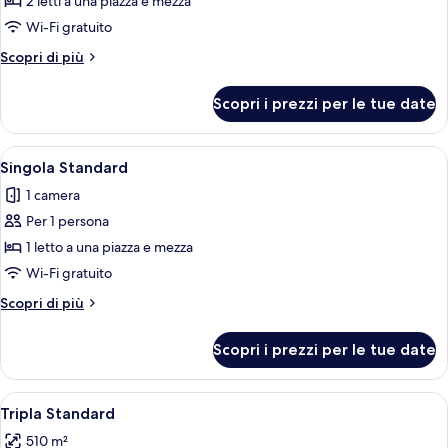
per
2 letti a una piazza e mezza
Camera
Wi-Fi gratuito
Standard
Altri
Scopri di più
con
dettagli
2
per
Scopri i prezzi per le tue date
Camera
letti
Standard
singoli
con
Apri
Una camera d'albergo moderna con due 
5
2
Singola Standard
tutte
letti
1 camera
singoli
le
Per 1 persona
foto
per
1 letto a una piazza e mezza
Singola
Wi-Fi gratuito
Standard
Altri
Scopri di più
dettagli
per
Scopri i prezzi per le tue date
Singola
Standard
Apri
Camera d'albergo con due letti, una sc
4
Tripla Standard
tutte
510 m²