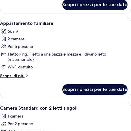
per
Scopri i prezzi per le tue date
Appartamento
Standard
Apri
Un letto rifatto con cura, una rivista, 
5
Appartamento familiare
tutte
66 m²
le
2 camere
foto
per
Per 5 persone
Appartamento
1 letto king, 1 letto a una piazza e mezza e 1 divano letto
(matrimoniale)
familiare
Wi-Fi gratuito
Altri
Scopri di più
dettagli
per
Scopri i prezzi per le tue date
Appartamento
familiare
Apri
Camera d'albergo con due letti, una sc
4
Camera Standard con 2 letti singoli
tutte
1 camera
le
Per 2 persone
foto