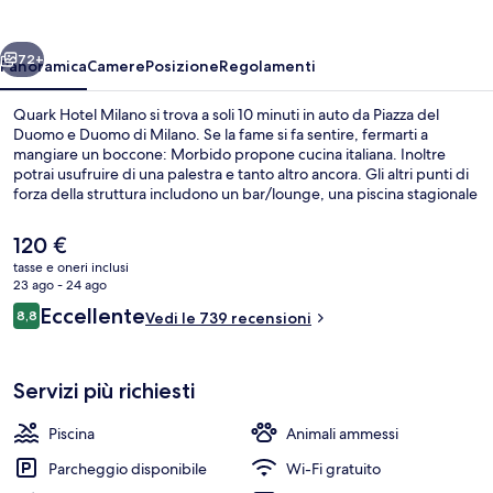
ietro
Avanti
72+
Panoramica
Camere
Posizione
Regolamenti
Quark Hotel Milano si trova a soli 10 minuti in auto da Piazza del
Duomo e Duomo di Milano. Se la fame si fa sentire, fermarti a
mangiare un boccone: Morbido propone cucina italiana. Inoltre
potrai usufruire di una palestra e tanto altro ancora. Gli altri punti di
forza della struttura includono un bar/lounge, una piscina stagionale
all'aperto e uno snack bar. Le recensioni degli ospiti lodano il
personale gentile della struttura. Approfitta dei mezzi pubblici nelle
Il
120 €
vicinanze: Fermata del tram di viale Giovanni da Cermenate è a 12
prezzo
tasse e oneri inclusi
min e Fermata del tram di via Volvinio a 12 min a piedi.
attuale
23 ago - 24 ago
Sala per riunioni
è
Recensioni
Eccellente
8,8
Vedi le 739 recensioni
120 €
8,8 su 10
Servizi più richiesti
Piscina
Animali ammessi
Parcheggio disponibile
Wi-Fi gratuito