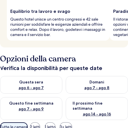
Equilibrio tra lavoro e svago
Paradi
Questo hotel unisce un centro congressi e 42 sale
Il ristor
riunioni per soddisfare le esigenze aziendali e offrire
opzioni 
comfort e relax. Dopo il lavoro, godetevi i massaggi in
continen
camera e il servizio bar.
vegetar
Opzioni della camera
Verifica la disponibilità per queste date
Verifica la disponibilità per questa sera, ago 6 - ago 7
Verifica la disponibilità per d
Questa sera
Domani
ago 6 - ago 7
ago 7 - ago 8
Verifica la disponibilità per questo fine settimana, ago 7 - ago
Verifica la disponibilità per il
Questo fine settimana
Il prossimo fine
settimana
ago 7 - ago 9
ago 14 - ago 16
Filtri
Tutte le camere
2 letti
1 letto
3+ letti