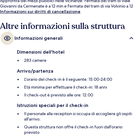
Approfitta dei mezzi pubblici nelle vicinanze: Fermata del tram di viale
Giovanni da Cermenate è a 12 min e Fermata del tram di via Volvinio a 12
min a piedi.
Informazioni sui diritti di cancellazione
Altre informazioni sulla struttura
Informazioni generali
Dimensioni dell'hotel
283 camere
Arrivo/partenza
L'orario del check-in è il seguente: 15:00-24:00
Età minima per effettuare il check-in: 18 anni
Il check-out è previsto alle ore: 12:00
Istruzioni speciali per il check-in
Il personale alla reception si occupa di accogliere gli ospiti
all'arrivo.
Questa struttura non offre il check-in fuori dall'orario
previsto