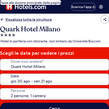
Passa alla sezione principale della pagina
Scarica l’app
Visualizza tutte le strutture
Quark Hotel Milano
Struttura
a
Hotel in periferia con ristorante, non lontano da Università Bocconi
4.0
stelle
Scegli le date per vedere i prezzi
Dove vuoi andare?
Date
Persone
Cerca