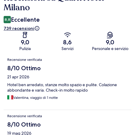
Milano
Eccellente
8,8
739 recensioni
9,0
8,6
9,0
Pulizia
Servizi
Personale e servizio
Recensioni
Recensione verificata
8/10 Ottimo
21 apr 2026
Hotel ben arredato, stanze molto spazio e pulite. Colazione
abbondante e varia. Check-in molto rapido
Valentina, viaggio di 1 notte
Recensione verificata
8/10 Ottimo
19 mag 2026