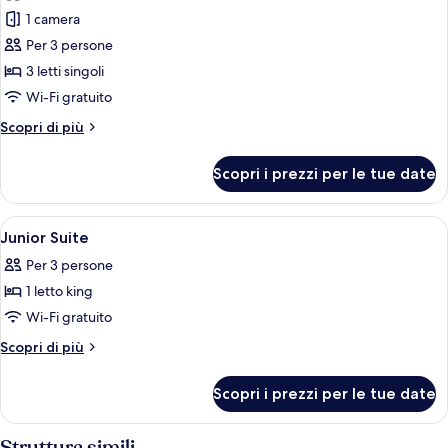
le
1 camera
foto
per
Per 3 persone
Tripla
3 letti singoli
Standard
Wi-Fi gratuito
Altri
Scopri di più
dettagli
per
Scopri i prezzi per le tue date
Tripla
Standard
Apri
Una cassaforte in camera, una scrivani
13
Junior Suite
tutte
Per 3 persone
le
1 letto king
foto
per
Wi-Fi gratuito
Junior
Altri
Scopri di più
Suite
dettagli
per
Scopri i prezzi per le tue date
Junior
Suite
Strutture simili