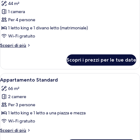
44 m²
le
1 camera
foto
per
Per 4 persone
Suite
1 letto king e 1 divano letto (matrimoniale)
familiare
Wi-Fi gratuito
Altri
Scopri di più
dettagli
per
Scopri i prezzi per le tue date
Suite
familiare
Apri
Una moderna camera d'albergo con un 
5
Appartamento Standard
tutte
66 m²
le
2 camere
foto
per
Per 3 persone
Appartamento
1 letto king e 1 letto a una piazza e mezza
Standard
Wi-Fi gratuito
Altri
Scopri di più
dettagli