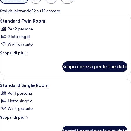
disponibili
per
Stai visualizzando 12 su 12 camere
le
Apri
Una camera moderna con un letto, una 
5
Standard Twin Room
camere
tutte
Per 2 persone
le
2 letti singoli
foto
per
Wi-Fi gratuito
Standard
Altri
Scopri di più
Twin
dettagli
per
Room
Scopri i prezzi per le tue date
Standard
Twin
Room
Apri
Una cassaforte in camera, una scrivani
5
Standard Single Room
tutte
Per 1 persona
le
1 letto singolo
foto
per
Wi-Fi gratuito
Standard
Altri
Scopri di più
Single
dettagli
per
Room
Scopri i prezzi per le tue date