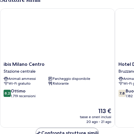
ibis Milano Centro
Hotel Da
ibis
Hotel
ibis Milano Centro
Hotel 
Milano
Da
Stazione centrale
Bruzzan
Centro
Vinci
Animali ammessi
Parcheggio disponibile
Anima
Stazione
Bruzzan
Wi-Fi gratuito
Ristorante
Wi-Fi 
centrale
8.2
7.8
Ottimo
Buo
8,2
7,8
su
su
1.719 recensioni
1.182
10,
10,
Ottimo,
Buono,
Il
113 €
1.719
1.182
prezzo
tasse e oneri inclusi
recensioni
recensio
attuale
20 ago - 21 ago
è
113 €
Confronta strutture simili