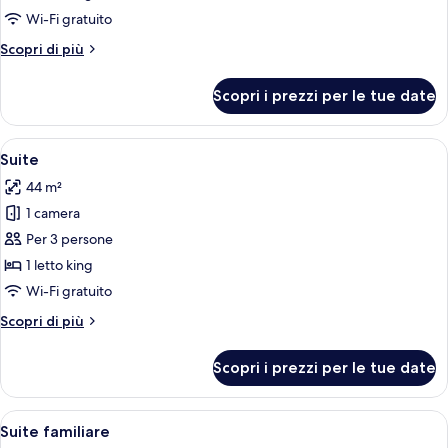
Junior
Wi-Fi gratuito
Altri
Scopri di più
dettagli
per
Scopri i prezzi per le tue date
Suite
Junior
Apri
Una moderna camera d'albergo con una 
5
Suite
tutte
44 m²
le
1 camera
foto
per
Per 3 persone
Suite
1 letto king
Wi-Fi gratuito
Altri
Scopri di più
dettagli
per
Scopri i prezzi per le tue date
Suite
Apri
Un soggiorno moderno con un tavolo r
5
Suite familiare
tutte