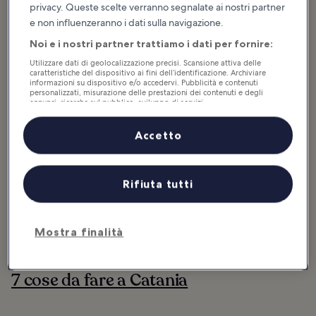
Mediterraneo. Se sei in cerca di avventura, l’escursione sul vulcano
privacy. Queste scelte verranno segnalate ai nostri partner
più alto d’Europa sarà un’esperienza veramente emozionante. Le
e non influenzeranno i dati sulla navigazione.
vicine città di Taormina e Aci Castello...
Continua a leggere
Noi e i nostri partner trattiamo i dati per fornire:
Utilizzare dati di geolocalizzazione precisi. Scansione attiva delle
caratteristiche del dispositivo ai fini dell’identificazione. Archiviare
informazioni su dispositivo e/o accedervi. Pubblicità e contenuti
personalizzati, misurazione delle prestazioni dei contenuti e degli
annunci, ricerche sul pubblico, sviluppo di servizi.
Elenco dei partner (fornitori)
Accetto
Rifiuta tutti
Mostra finalità
7 cose da fare a Catania