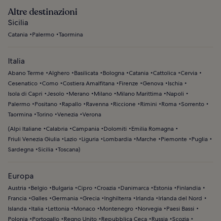
Altre destinazioni
Sicilia
Catania
Palermo
Taormina
Italia
Abano Terme
Alghero
Basilicata
Bologna
Catania
Cattolica
Cervia
Cesenatico
Como
Costiera Amalfitana
Firenze
Genova
Ischia
Isola di Capri
Jesolo
Merano
Milano
Milano Marittima
Napoli
Palermo
Positano
Rapallo
Ravenna
Riccione
Rimini
Roma
Sorrento
Taormina
Torino
Venezia
Verona
(
Alpi Italiane
Calabria
Campania
Dolomiti
Emilia Romagna
Friuli Venezia Giulia
Lazio
Liguria
Lombardia
Marche
Piemonte
Puglia
Sardegna
Sicilia
Toscana
)
Europa
Austria
Belgio
Bulgaria
Cipro
Croazia
Danimarca
Estonia
Finlandia
Francia
Galles
Germania
Grecia
Inghilterra
Irlanda
Irlanda del Nord
Islanda
Italia
Lettonia
Monaco
Montenegro
Norvegia
Paesi Bassi
Polonia
Portogallo
Regno Unito
Repubblica Ceca
Russia
Scozia