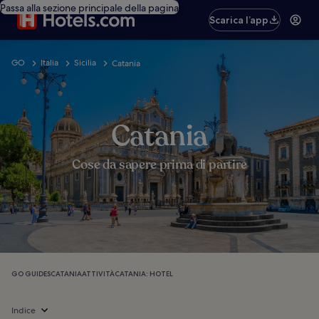
Passa alla sezione principale della pagina
Scarica l’app
GO
Italia
Sicilia
Catania
Catania
Cose da sapere prima di partire
GO GUIDES
CATANIA
ATTIVITÀ
CATANIA: HOTEL
Indice