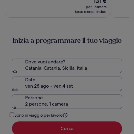
131 €
10,
10,
prezzo
(991)
(998)
per 1 camera
attuale
tasse e oneri inclusi
è
131 €
Inizia a programmare il tuo viaggio
Dove vuoi andare?
Catania, Catania, Sicilia, Italia
Date
ven 28 ago - ven 4 set
Persone
2 persone, 1 camera
Sono in viaggio per lavoro
Cerca