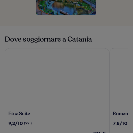
Dove soggiornare a Catania
Etna Suite
Romano Pal
Etna
Romano
Etna Suite
Romano P
Suite
Palace
9.2
7.8
9,2/10
7,8/10
(991)
(9
Luxury
su
su
Hotel
Il