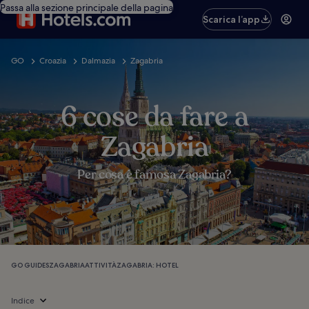
Passa alla sezione principale della pagina
Scarica l’app
GO
Croazia
Dalmazia
Zagabria
6 cose da fare a
Zagabria
Per cosa è famosa Zagabria?
GO GUIDES
ZAGABRIA
ATTIVITÀ
ZAGABRIA: HOTEL
Indice