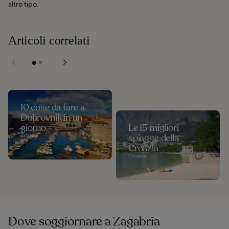
altro tipo.
Articoli correlati
10 cose da fare a
Dubrovnik in un
giorno
Le 15 migliori
Croazia
spiagge della
Croazia
Croazia
Dove soggiornare a Zagabria