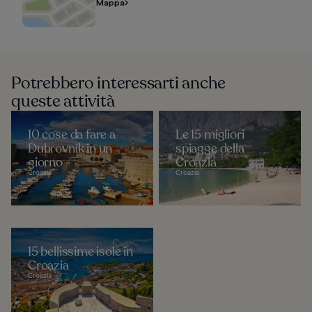
Mappa
Potrebbero interessarti anche
queste attività
10 cose da fare a
Le 15 migliori
Dubrovnik in un
spiagge della
giorno
Croazia
Croazia
Croazia
15 bellissime isole in
Croazia
Croazia