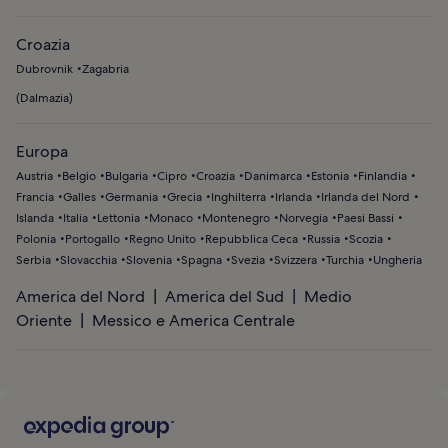
Croazia
Dubrovnik
Zagabria
(
Dalmazia
)
Europa
Austria
Belgio
Bulgaria
Cipro
Croazia
Danimarca
Estonia
Finlandia
Francia
Galles
Germania
Grecia
Inghilterra
Irlanda
Irlanda del Nord
Islanda
Italia
Lettonia
Monaco
Montenegro
Norvegia
Paesi Bassi
Polonia
Portogallo
Regno Unito
Repubblica Ceca
Russia
Scozia
Serbia
Slovacchia
Slovenia
Spagna
Svezia
Svizzera
Turchia
Ungheria
America del Nord
America del Sud
Medio
Oriente
Messico e America Centrale