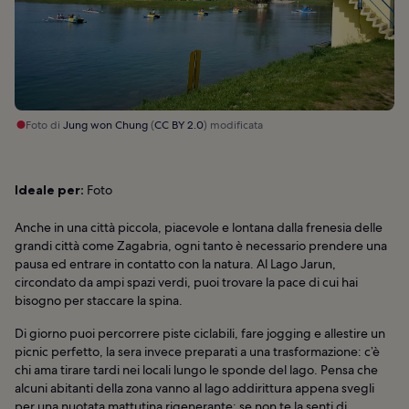
Foto di
Jung won Chung
(
CC BY 2.0
) modificata
Ideale per:
Foto
Anche in una città piccola, piacevole e lontana dalla frenesia delle
grandi città come Zagabria, ogni tanto è necessario prendere una
pausa ed entrare in contatto con la natura. Al Lago Jarun,
circondato da ampi spazi verdi, puoi trovare la pace di cui hai
bisogno per staccare la spina.
Di giorno puoi percorrere piste ciclabili, fare jogging e allestire un
picnic perfetto, la sera invece preparati a una trasformazione: c’è
chi ama tirare tardi nei locali lungo le sponde del lago. Pensa che
alcuni abitanti della zona vanno al lago addirittura appena svegli
per una nuotata mattutina rigenerante; se non te la senti di