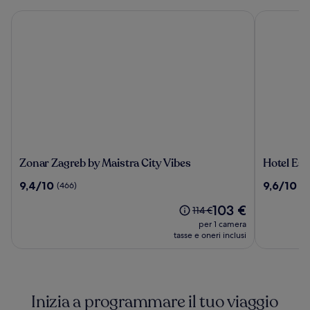
Zonar Zagreb by Maistra City Vibes
Hotel Espl
Zonar
Hotel
Zonar Zagreb by Maistra City Vibes
Hotel Es
Zagreb
Esplanad
9.4
9.6
9,4/10
9,6/10
(466)
(1
by
Zagreb
su
su
Maistra
Il
103 €
10,
10,
Il
114 €
City
prezzo
(466)
(1018)
prezzo
per 1 camera
Vibes
attuale
era
tasse e oneri inclusi
è
114 €,
103 €
ottieni
maggiori
informazioni
Inizia a programmare il tuo viaggio
sulla
tariffa