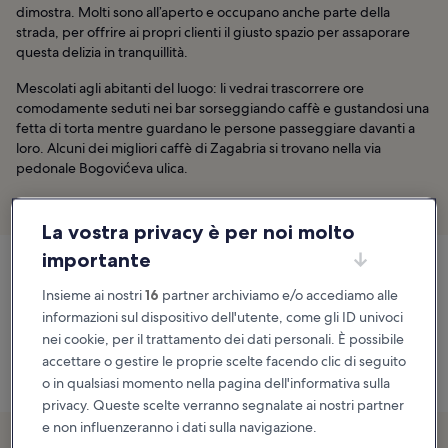
dimostra. Molti sono all’aperto e occupano anche parte della
strada, per offrire ai propri clienti il giusto spazio per assaporare
questa delizia in tranquillità.
Mescolati agli abitanti del luogo: li vedrai trascorrere ore
comodamente seduti nei bar sorseggiando caffè e gustandosi una
fetta di torta mentre guardano le persone passeggiare davanti a
loro. Alcuni dei migliori caffè di Zagabria si trovano nella via
pedonale Bogovićeva ulica.
Posizione:
Bogovićeva ulica, 10000, Zagabria, Croazia
La vostra privacy è per noi molto
importante
Inizia la giornata sorseggiando un caffè
Insieme ai nostri
16
partner archiviamo e/o accediamo alle
mentre guardi le persone passeggiare
informazioni sul dispositivo dell'utente, come gli ID univoci
per Bogovićeva ulica
nei cookie, per il trattamento dei dati personali. È possibile
Bogovićeva ulica, 10000, Zagabria, Croazia
accettare o gestire le proprie scelte facendo clic di seguito
Mappa
o in qualsiasi momento nella pagina dell'informativa sulla
privacy. Queste scelte verranno segnalate ai nostri partner
e non influenzeranno i dati sulla navigazione.
2. Da non perdere: Chiesa di San Marco