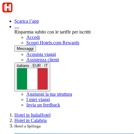
Scarica l’app
Risparmia subito con le tariffe per iscritti
Accedi
Scopri Hotels.com Rewards
Messaggi
Acquista viaggi
Assistenza clienti
italiano · EUR · IT
Aggiungi la tua struttura
I miei viaggi
Invia un feedback
Hotel in Italia
Hotel
Hotel in Calabria
Hotel a Spilinga