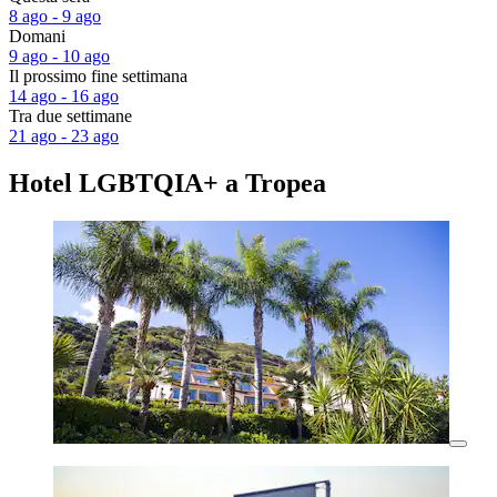
8 ago - 9 ago
Domani
9 ago - 10 ago
Il prossimo fine settimana
14 ago - 16 ago
Tra due settimane
21 ago - 23 ago
Hotel LGBTQIA+ a Tropea