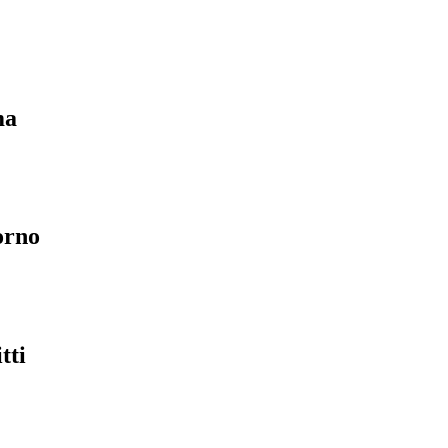
ma
orno
tti