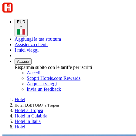
EUR
•
Aggiungi la tua struttura
Assistenza clienti
I miei viaggi
Accedi
Risparmia subito con le tariffe per iscritti
Accedi
Scopri Hotels.com Rewards
Acquista viaggi
Invia un feedback
Hotel
Hotel LGBTQIA+ a Tropea
Hotel a Tropea
Hotel in Calabria
Hotel in Italia
Hotel