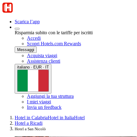
Scarica l’app
Risparmia subito con le tariffe per iscritti
Accedi
Scopri Hotels.com Rewards
Messaggi
Acquista viaggi
Assistenza clienti
italiano · EUR · IT
Aggiungi la tua struttura
I miei viaggi
Invia un feedback
Hotel in Calabria
Hotel in Italia
Hotel
Hotel a Ricadi
Hotel a San Nicolò