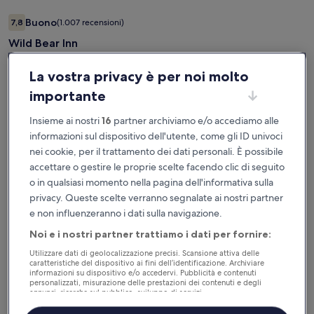
Galleria
Wild Bear Inn
Buono
7,8
(1.007 recensioni)
fotografica
7,8 su 10, Buono, (1.007 recensioni)
Wild Bear Inn
di
Wild
Pigeon Forge
La vostra privacy è per noi molto
Bear
Il
314 €
Il
628 €
Inn
prezzo
importante
prezzo
per 2 notti, 1 camera
è
era
157 € a notte
314 €
Insieme ai nostri
16
partner archiviamo e/o accediamo alle
tasse e oneri inclusi
628 €,
ottieni
informazioni sul dispositivo dell'utente, come gli ID univoci
Tariffa per soli iscritti disponibile
maggiori
nei cookie, per il trattamento dei dati personali. È possibile
informazioni
accettare o gestire le proprie scelte facendo clic di seguito
sulla
Accedi per scoprire la tariffa per soli iscritti
o in qualsiasi momento nella pagina dell'informativa sulla
tariffa
standard.
privacy. Queste scelte verranno segnalate ai nostri partner
e non influenzeranno i dati sulla navigazione.
Galleria
Hotel Kilbourne Downtown Sandusky
Noi e i nostri partner trattiamo i dati per fornire:
Meraviglioso
9,0
(723 recensioni)
VIP Access
fotografica
9,0 su 10, Meraviglioso, (723 recensioni)
Utilizzare dati di geolocalizzazione precisi. Scansione attiva delle
Hotel Kilbourne Downtown Sandusky
di
caratteristiche del dispositivo ai fini dell’identificazione. Archiviare
informazioni su dispositivo e/o accedervi. Pubblicità e contenuti
Hotel
Sandusky
personalizzati, misurazione delle prestazioni dei contenuti e degli
Kilbourne
annunci, ricerche sul pubblico, sviluppo di servizi.
Il
481 €
Il
642 €
Elenco dei partner (fornitori)
Downtown
prezzo
prezzo