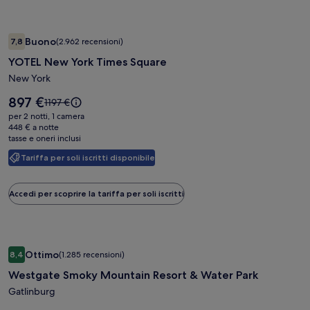
standard.
Galleria
YOTEL New York Times Square
Buono
7,8
(2.962 recensioni)
fotografica
7,8 su 10, Buono, (2.962 recensioni)
YOTEL New York Times Square
di
YOTEL
New York
New
Il
897 €
Il
1197 €
York
prezzo
prezzo
per 2 notti, 1 camera
è
Times
era
448 € a notte
897 €
tasse e oneri inclusi
1197 €,
Square
ottieni
Tariffa per soli iscritti disponibile
maggiori
informazioni
sulla
Accedi per scoprire la tariffa per soli iscritti
tariffa
standard.
Galleria
Westgate Smoky Mountain Resort & Water Park
Ottimo
8,4
(1.285 recensioni)
fotografica
8,4 su 10, Ottimo, (1.285 recensioni)
Westgate Smoky Mountain Resort & Water Park
di
Westgate
Gatlinburg
Smoky