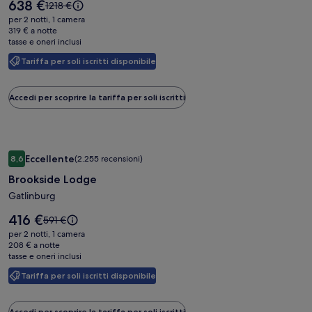
Il
638 €
Il
1218 €
Mountain
prezzo
prezzo
per 2 notti, 1 camera
è
Resort
era
319 € a notte
638 €
tasse e oneri inclusi
1218 €,
&
ottieni
Water
Tariffa per soli iscritti disponibile
maggiori
Park
informazioni
sulla
Accedi per scoprire la tariffa per soli iscritti
tariffa
standard.
Galleria
Brookside Lodge
Eccellente
8,6
(2.255 recensioni)
fotografica
8,6 su 10, Eccellente, (2.255 recensioni)
Brookside Lodge
di
Brookside
Gatlinburg
Lodge
Il
416 €
Il
591 €
prezzo
prezzo
per 2 notti, 1 camera
è
era
208 € a notte
416 €
tasse e oneri inclusi
591 €,
ottieni
Tariffa per soli iscritti disponibile
maggiori
informazioni
sulla
Accedi per scoprire la tariffa per soli iscritti