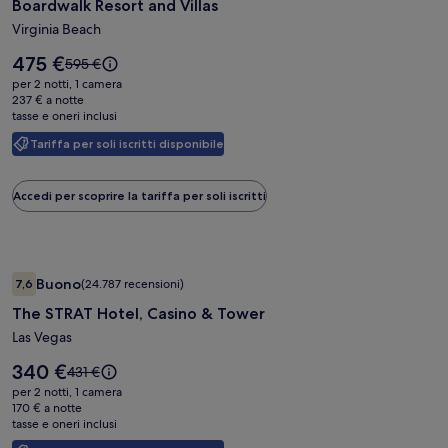
Boardwalk Resort and Villas
di
Boardwalk
Virginia Beach
Resort
Il
475 €
Il
595 €
and
prezzo
prezzo
per 2 notti, 1 camera
è
Villas
era
237 € a notte
475 €
tasse e oneri inclusi
595 €,
ottieni
Tariffa per soli iscritti disponibile
maggiori
informazioni
sulla
Accedi per scoprire la tariffa per soli iscritti
tariffa
standard.
Galleria
The STRAT Hotel, Casino & Tower
Buono
7,6
(24.787 recensioni)
fotografica
7,6 su 10, Buono, (24.787 recensioni)
The STRAT Hotel, Casino & Tower
di
The
Las Vegas
STRAT
Il
340 €
Il
431 €
Hotel,
prezzo
prezzo
per 2 notti, 1 camera
è
Casino
era
170 € a notte
340 €
tasse e oneri inclusi
431 €,
&
ottieni