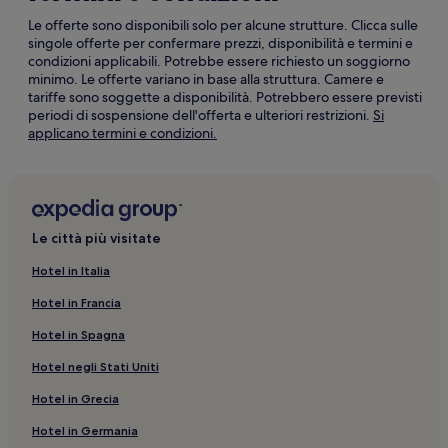
Le offerte sono disponibili solo per alcune strutture. Clicca sulle
singole offerte per confermare prezzi, disponibilità e termini e
condizioni applicabili. Potrebbe essere richiesto un soggiorno
minimo. Le offerte variano in base alla struttura. Camere e
tariffe sono soggette a disponibilità. Potrebbero essere previsti
periodi di sospensione dell'offerta e ulteriori restrizioni.
Si
Apertura
applicano termini e condizioni.
in
un’altra
finestra
Le città più visitate
Hotel in Italia
Hotel in Francia
Hotel in Spagna
Hotel negli Stati Uniti
Hotel in Grecia
Hotel in Germania