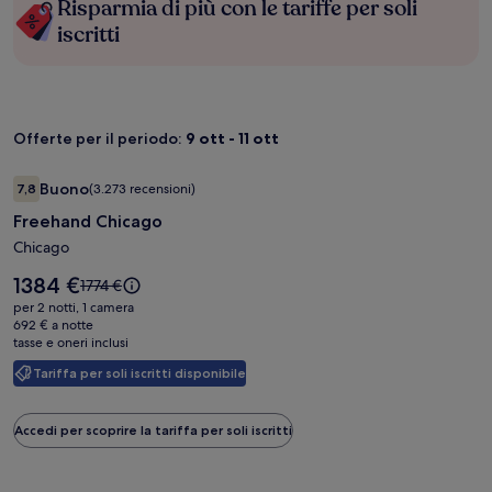
Risparmia di più con le tariffe per soli
iscritti
Offerte per il periodo:
9 ott - 11 ott
Galleria
Freehand Chicago
Buono
7,8
(3.273 recensioni)
fotografica
7,8 su 10, Buono, (3.273 recensioni)
Freehand Chicago
di
Freehand
Chicago
Chicago
Il
1384 €
Il
1774 €
prezzo
prezzo
per 2 notti, 1 camera
è
era
692 € a notte
1384 €
tasse e oneri inclusi
1774 €,
ottieni
Tariffa per soli iscritti disponibile
maggiori
informazioni
sulla
Accedi per scoprire la tariffa per soli iscritti
tariffa
standard.