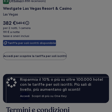
Ottimo
8,2
(6.858 recensioni)
fotografica
8,2 su 10, Ottimo, (6.858 recensioni)
Westgate Las Vegas Resort & Casino
di
Westgate
Las Vegas
Las
Il
382 €
Il
549 €
Vegas
prezzo
prezzo
per 2 notti, 1 camera
è
Resort
era
191 € a notte
382 €
tasse e oneri inclusi
549 €,
&
ottieni
Casino
Tariffa per soli iscritti disponibile
maggiori
informazioni
sulla
Accedi per scoprire la tariffa per soli iscritti
tariffa
standard.
Risparmia il 10% o più su oltre 100.000 hotel
con le tariffe per soli iscritti. Più sali di
livello, più aumentano gli sconti!
Accedi
Scopri di più su One Key
Termini e condizioni