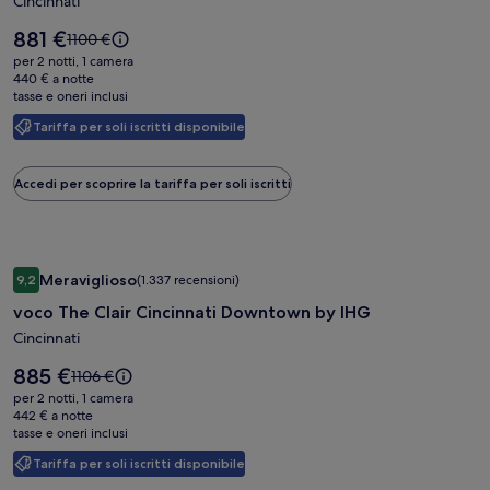
21c
Cincinnati
Museum
Il
881 €
Il
1100 €
Hotel
prezzo
prezzo
per 2 notti, 1 camera
è
Cincinnati
era
440 € a notte
881 €
tasse e oneri inclusi
1100 €,
ottieni
Tariffa per soli iscritti disponibile
maggiori
informazioni
sulla
Accedi per scoprire la tariffa per soli iscritti
tariffa
standard.
Galleria
voco The Clair Cincinnati Downtown by IHG
Meraviglioso
9,2
(1.337 recensioni)
fotografica
9,2 su 10, Meraviglioso, (1.337 recensioni)
voco The Clair Cincinnati Downtown by IHG
di
voco
Cincinnati
The
Il
885 €
Il
1106 €
Clair
prezzo
prezzo
per 2 notti, 1 camera
è
Cincinnati
era
442 € a notte
885 €
tasse e oneri inclusi
1106 €,
Downtown
ottieni
by
Tariffa per soli iscritti disponibile
maggiori