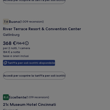
tariffa
standard.
Galleria
River Terrace Resort & Convention Center
Buono
7,6
(1.009 recensioni)
fotografica
7,6 su 10, Buono, (1.009 recensioni)
River Terrace Resort & Convention Center
di
River
Gatlinburg
Terrace
Il
368 €
Il
736 €
Resort
prezzo
prezzo
per 2 notti, 1 camera
è
&
era
184 € a notte
368 €
tasse e oneri inclusi
736 €,
Convention
ottieni
Center
Tariffa per soli iscritti disponibile
maggiori
informazioni
sulla
Accedi per scoprire la tariffa per soli iscritti
tariffa
standard.
Galleria
21c Museum Hotel Cincinnati
Eccellente
8,6
(1.019 recensioni)
fotografica
8,6 su 10, Eccellente, (1.019 recensioni)
21c Museum Hotel Cincinnati
di