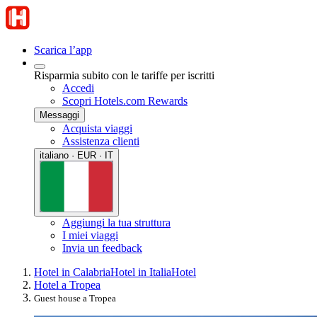
Scarica l’app
Risparmia subito con le tariffe per iscritti
Accedi
Scopri Hotels.com Rewards
Messaggi
Acquista viaggi
Assistenza clienti
italiano · EUR · IT
Aggiungi la tua struttura
I miei viaggi
Invia un feedback
Hotel in Calabria
Hotel in Italia
Hotel
Hotel a Tropea
Guest house a Tropea