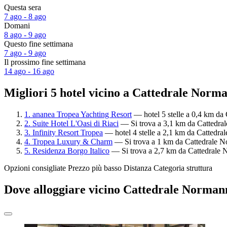
Questa sera
7 ago - 8 ago
Domani
8 ago - 9 ago
Questo fine settimana
7 ago - 9 ago
Il prossimo fine settimana
14 ago - 16 ago
Migliori 5 hotel vicino a Cattedrale Norm
1. ananea Tropea Yachting Resort
— hotel 5 stelle a 0,4 km da 
2. Suite Hotel L'Oasi di Riaci
— Si trova a 3,1 km da Cattedral
3. Infinity Resort Tropea
— hotel 4 stelle a 2,1 km da Cattedra
4. Tropea Luxury & Charm
— Si trova a 1 km da Cattedrale No
5. Residenza Borgo Italico
— Si trova a 2,7 km da Cattedrale N
Opzioni consigliate
Prezzo più basso
Distanza
Categoria struttura
Dove alloggiare vicino Cattedrale Norman