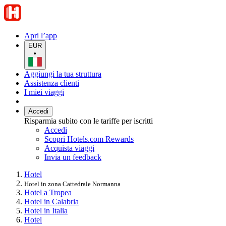
Apri l’app
EUR
•
Aggiungi la tua struttura
Assistenza clienti
I miei viaggi
Accedi
Risparmia subito con le tariffe per iscritti
Accedi
Scopri Hotels.com Rewards
Acquista viaggi
Invia un feedback
Hotel
Hotel in zona Cattedrale Normanna
Hotel a Tropea
Hotel in Calabria
Hotel in Italia
Hotel