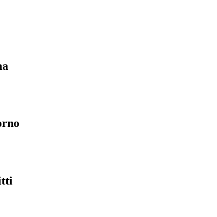
ma
orno
tti