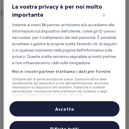
Marina di Zambrone
La vostra privacy è per noi molto
Ritiro e riconsegna
Aggiungi un’altra località di riconsegna
importante
Data di ritiro
Data di riconsegna
Insieme ai nostri
16
partner archiviamo e/o accediamo alle
20 ago
21 ago
informazioni sul dispositivo dell'utente, come gli ID univoci
nei cookie, per il trattamento dei dati personali. È possibile
Ora del ritiro
Ora di riconsegna
accettare o gestire le proprie scelte facendo clic di seguito
o in qualsiasi momento nella pagina dell'informativa sulla
privacy. Queste scelte verranno segnalate ai nostri partner
Ho un codice sconto
e non influenzeranno i dati sulla navigazione.
Cerca
Noi e i nostri partner trattiamo i dati per fornire:
Utilizzare dati di geolocalizzazione precisi. Scansione attiva delle
caratteristiche del dispositivo ai fini dell’identificazione. Archiviare
informazioni su dispositivo e/o accedervi. Pubblicità e contenuti
Confronta i noleggi auto e prenota volo, hotel e
Gli i
personalizzati, misurazione delle prestazioni dei contenuti e degli
auto insieme per risparmiare ancora di più.
selez
annunci, ricerche sul pubblico, sviluppo di servizi.
subit
Elenco dei partner (fornitori)
Accetto
Marina di Zambrone: dai
un'occhiata alle migliori offerte
Rifiuta tutti