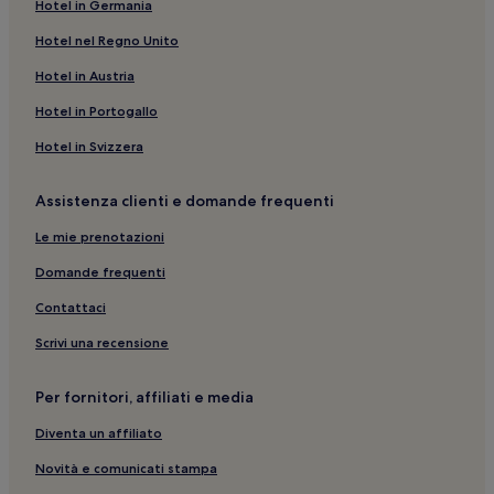
Hotel in Germania
Marina di Zambrone: Hotel sulla spiaggia
Santa Domenica: Guest house
Hotel nel Regno Unito
Tropea: Guest house
Hotel in Austria
Tropea: Hotel sulla spiaggia
Hotel in Portogallo
Zambrone: Hotel con animali ammessi
Hotel in Svizzera
Parghelia: hotel
Assistenza clienti e domande frequenti
Briatico: Appartamenti
Le mie prenotazioni
Santa Domenica: Hotel con parcheggio
Briatico: hotel
Domande frequenti
Tropea: Hotel con cucina
Contattaci
Affaccio del Corso: hotel nelle vicinanze
Scrivi una recensione
Marina di Zambrone: Appartamenti
Per fornitori, affiliati e media
Brattirò: hotel
Diventa un affiliato
Zambrone: Hotel sulla spiaggia
Novità e comunicati stampa
Cessaniti: hotel