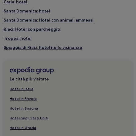
Caria: hotel
Santa Domenica: hotel
Santa Domenica: Hotel con animali ammessi
Riaci: Hotel con parcheggio
Tropea: hotel
Spiaggia di Riaci: hotel nelle vicinanze
Briatico: Hotel per famiglie
Zaccanopoli: hotel
Tropea: Hotel con palestra
Le città più visitate
Marina di Bordila: hotel
Hotel in Italia
Gasponi: hotel
Hotel in Francia
Zambrone: Appartamenti
Hotel in Spagna
Tropea: hotel a 4 stelle
Hotel negli Stati Uniti
Porto di Tropea: hotel nelle vicinanze
Hotel in Grecia
Drapia: hotel