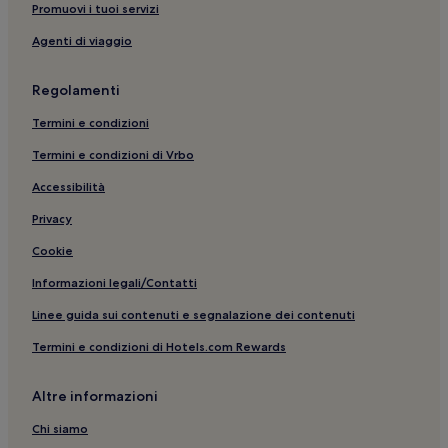
Cattedrale Normanna: hotel nelle vicinanze
Promuovi i tuoi servizi
Chiesa di San Nicola: hotel nelle vicinanze
Agenti di viaggio
Briatico: Hotel con piscina
Regolamenti
Parghelia: Hotel con animali ammessi
Termini e condizioni
Costa dei Monaci: hotel
Termini e condizioni di Vrbo
Tropea: Appartamenti
Accessibilità
Zambrone: hotel
Stazione di Tropea: hotel nelle vicinanze
Privacy
Parghelia: Hotel con parcheggio
Cookie
Parghelia: Hotel per famiglie
Informazioni legali/Contatti
Tropea: Hotel LGBTQIA+
Linee guida sui contenuti e segnalazione dei contenuti
Vena: hotel
Termini e condizioni di Hotels.com Rewards
Santa Domenica: B&B
Altre informazioni
Triparni: hotel
Fitili: hotel
Chi siamo