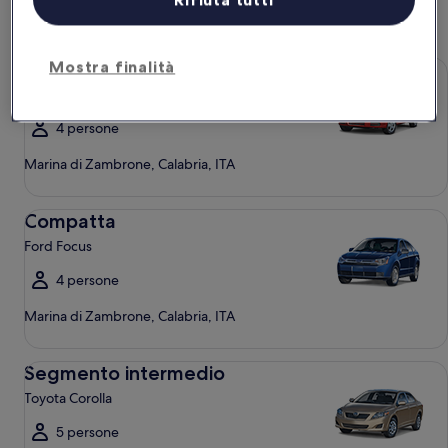
auto
Economy Chevrolet Spark
Mostra finalità
Economy
Chevrolet Spark
4 persone
Marina di Zambrone, Calabria, ITA
Compatta Ford Focus
Compatta
Ford Focus
4 persone
Marina di Zambrone, Calabria, ITA
Segmento intermedio Toyota Corolla
Segmento intermedio
Toyota Corolla
5 persone