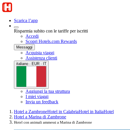
Scarica l’app
Risparmia subito con le tariffe per iscritti
Accedi
Scopri Hotels.com Rewards
Messaggi
Acquista viaggi
Assistenza clienti
italiano · EUR · IT
Aggiungi la tua struttura
I miei viaggi
Invia un feedback
Hotel a Zambrone
Hotel in Calabria
Hotel in Italia
Hotel
Hotel a Marina di Zambrone
Hotel con animali ammessi a Marina di Zambrone