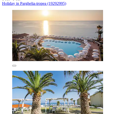
Holiday in Parghelia-tropea (19292995)