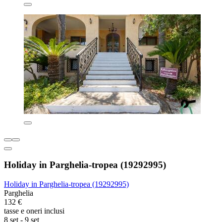
Holiday in Parghelia-tropea (19292995)
Holiday in Parghelia-tropea (19292995)
Parghelia
132 €
tasse e oneri inclusi
8 set - 9 set