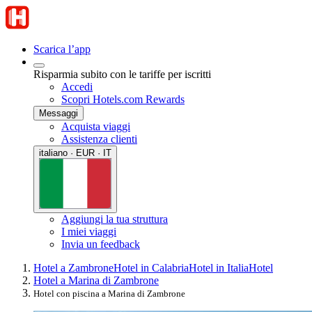
Scarica l’app
Risparmia subito con le tariffe per iscritti
Accedi
Scopri Hotels.com Rewards
Messaggi
Acquista viaggi
Assistenza clienti
italiano · EUR · IT
Aggiungi la tua struttura
I miei viaggi
Invia un feedback
Hotel a Zambrone
Hotel in Calabria
Hotel in Italia
Hotel
Hotel a Marina di Zambrone
Hotel con piscina a Marina di Zambrone