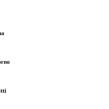
ma
orno
tti