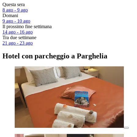
Questa sera
8 ago - 9 ago
Domani
9 ago - 10 ago
Il prossimo fine settimana
14 ago - 16 ago
Tra due settimane
21 ago - 23 ago
Hotel con parcheggio a Parghelia