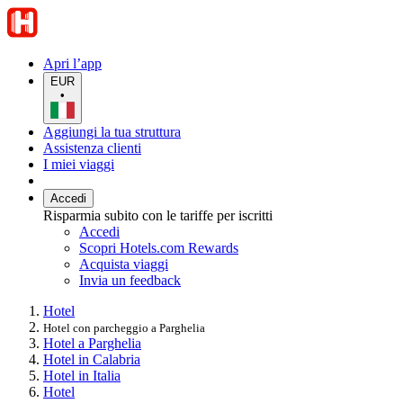
Apri l’app
EUR
•
Aggiungi la tua struttura
Assistenza clienti
I miei viaggi
Accedi
Risparmia subito con le tariffe per iscritti
Accedi
Scopri Hotels.com Rewards
Acquista viaggi
Invia un feedback
Hotel
Hotel con parcheggio a Parghelia
Hotel a Parghelia
Hotel in Calabria
Hotel in Italia
Hotel