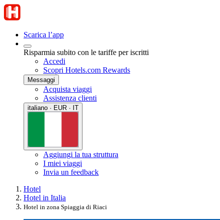
Scarica l’app
Risparmia subito con le tariffe per iscritti
Accedi
Scopri Hotels.com Rewards
Messaggi
Acquista viaggi
Assistenza clienti
italiano · EUR · IT
Aggiungi la tua struttura
I miei viaggi
Invia un feedback
Hotel
Hotel in Italia
Hotel in zona Spiaggia di Riaci