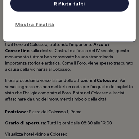
Rifiuta tutti
Mostra finalità
Ideale per:
Storia
Esci dal
Foro
dall’uscita orientale, accanto al Colosseo. Nel tragitto
tra il Foro e il Colosseo, ti attende l’imponente
Arco di
Costantino
sulla destra. Costruito all’inizio del IV secolo, questo
monumento tuttora ben conservato ha una straordinaria
importanza storica e artistica. Come il Foro, viene spesso trascurato
a causa della vicinanza al Colosseo.
E ora procediamo verso la star delle attrazioni: il
Colosseo
. Vai
verso l’ingresso ma non metterti in coda per l’acquisto del biglietto
visto che l’hai già comprato al Foro. Entra nel Colosseo e lasciati
affascinare da uno dei monumenti simbolo della città.
Posizione:
Piazza del Colosseo 1, Roma
Orario di apertura:
Tutti i giorni dalle 08:30 alle 19:00
Visualizza hotel vicino a Colosseo