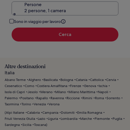
Persone
2 persone, 1 camera
Sono in viaggio per lavoro
Cerca
Altre destinazioni
Italia
Abano Terme
Alghero
Basilicata
Bologna
Catania
Cattolica
Cervia
Cesenatico
Como
Costiera Amalfitana
Firenze
Genova
Ischia
Isola di Capri
Jesolo
Merano
Milano
Milano Marittima
Napoli
Palermo
Positano
Rapallo
Ravenna
Riccione
Rimini
Roma
Sorrento
Taormina
Torino
Venezia
Verona
(
Alpi Italiane
Calabria
Campania
Dolomiti
Emilia Romagna
Friuli Venezia Giulia
Lazio
Liguria
Lombardia
Marche
Piemonte
Puglia
Sardegna
Sicilia
Toscana
)