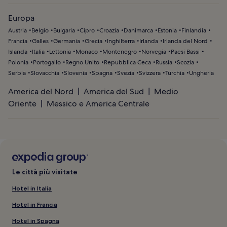
Europa
Austria
Belgio
Bulgaria
Cipro
Croazia
Danimarca
Estonia
Finlandia
Francia
Galles
Germania
Grecia
Inghilterra
Irlanda
Irlanda del Nord
Islanda
Italia
Lettonia
Monaco
Montenegro
Norvegia
Paesi Bassi
Polonia
Portogallo
Regno Unito
Repubblica Ceca
Russia
Scozia
Serbia
Slovacchia
Slovenia
Spagna
Svezia
Svizzera
Turchia
Ungheria
America del Nord
America del Sud
Medio
Oriente
Messico e America Centrale
Le città più visitate
Hotel in Italia
Hotel in Francia
Hotel in Spagna