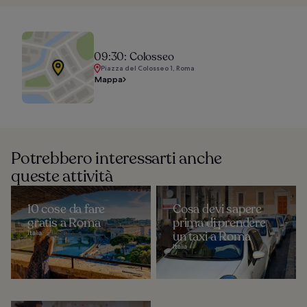
09:30: Colosseo
Piazza del Colosseo 1, Roma
Mappa
Potrebbero interessarti anche
queste attività
10 cose da fare
Cosa devi sapere
gratis a Roma
prima di prendere
Italia
un taxi a Roma
Italia