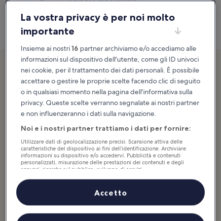
Via della Salara Vecchia 5/6, Roma
Mappa
La vostra privacy è per noi molto
importante
Insieme ai nostri
16
partner archiviamo e/o accediamo alle
informazioni sul dispositivo dell'utente, come gli ID univoci
2. 09:30: Colosseo
nei cookie, per il trattamento dei dati personali. È possibile
accettare o gestire le proprie scelte facendo clic di seguito
o in qualsiasi momento nella pagina dell'informativa sulla
privacy. Queste scelte verranno segnalate ai nostri partner
e non influenzeranno i dati sulla navigazione.
Noi e i nostri partner trattiamo i dati per fornire:
Utilizzare dati di geolocalizzazione precisi. Scansione attiva delle
caratteristiche del dispositivo ai fini dell’identificazione. Archiviare
informazioni su dispositivo e/o accedervi. Pubblicità e contenuti
personalizzati, misurazione delle prestazioni dei contenuti e degli
annunci, ricerche sul pubblico, sviluppo di servizi.
Elenco dei partner (fornitori)
Accetto