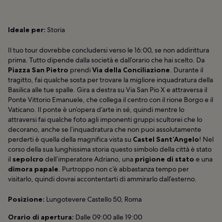
Ideale per:
Storia
Il tuo tour dovrebbe concludersi verso le 16:00, se non addirittura
prima. Tutto dipende dalla società e dall’orario che hai scelto. Da
Piazza San Pietro
prendi
Via della Conciliazione
. Durante il
tragitto, fai qualche sosta per trovare la migliore inquadratura della
Basilica alle tue spalle. Gira a destra su Via San Pio X e attraversa il
Ponte Vittorio Emanuele, che collega il centro con il rione Borgo e il
Vaticano. Il ponte è un’opera d’arte in sé, quindi mentre lo
attraversi fai qualche foto agli imponenti gruppi scultorei che lo
decorano, anche se l’inquadratura che non puoi assolutamente
perderti è quella della magnifica vista su
Castel Sant’Angelo
! Nel
corso della sua lunghissima storia questo simbolo della città è stato
il
sepolcro
dell’imperatore Adriano, una
prigione di stato
e una
dimora papale
. Purtroppo non c’è abbastanza tempo per
visitarlo, quindi dovrai accontentarti di ammirarlo dall’esterno.
Posizione:
Lungotevere Castello 50, Roma
Orario di apertura:
Dalle 09:00 alle 19:00