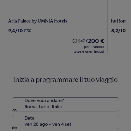
Aria
hu
Aria Palace by OMNIA Hotels
hu Roma 
Palace
Roma
9.4
8.2
9,4/10
8,2/10
(172)
(2
by
Camping
su
su
OMNIA
In
Il
200 €
10,
10,
Il
247 €
Hotels
Town
prezzo
(172)
(2640)
prezzo
per 1 camera
attuale
era
tasse e oneri inclusi
è
247 €,
200 €
ottieni
maggiori
informazioni
Inizia a programmare il tuo viaggio
sulla
tariffa
standard.
Dove vuoi andare?
Roma, Lazio, Italia
Date
ven 28 ago - ven 4 set