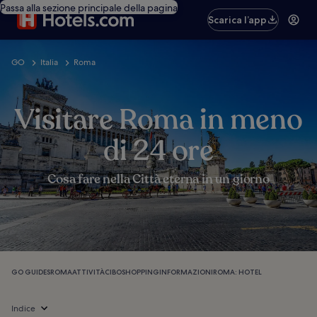
Passa alla sezione principale della pagina
Scarica l’app
GO
Italia
Roma
Visitare Roma in meno
di 24 ore
Cosa fare nella Città eterna in un giorno
GO GUIDES
ROMA
ATTIVITÀ
CIBO
SHOPPING
INFORMAZIONI
ROMA: HOTEL
Indice