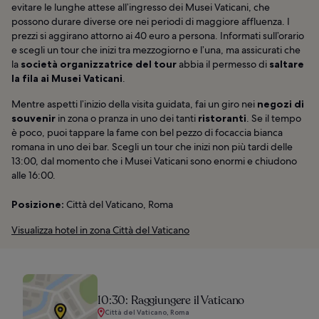
evitare le lunghe attese all’ingresso dei Musei Vaticani, che
possono durare diverse ore nei periodi di maggiore affluenza. I
prezzi si aggirano attorno ai 40 euro a persona. Informati sull’orario
e scegli un tour che inizi tra mezzogiorno e l’una, ma assicurati che
la
società organizzatrice del tour
abbia il permesso di
saltare
la fila ai Musei Vaticani
.
Mentre aspetti l’inizio della visita guidata, fai un giro nei
negozi di
souvenir
in zona o pranza in uno dei tanti
ristoranti
. Se il tempo
è poco, puoi tappare la fame con bel pezzo di focaccia bianca
romana in uno dei bar. Scegli un tour che inizi non più tardi delle
13:00, dal momento che i Musei Vaticani sono enormi e chiudono
alle 16:00.
Posizione:
Città del Vaticano, Roma
Visualizza hotel in zona Città del Vaticano
10:30: Raggiungere il Vaticano
Città del Vaticano, Roma