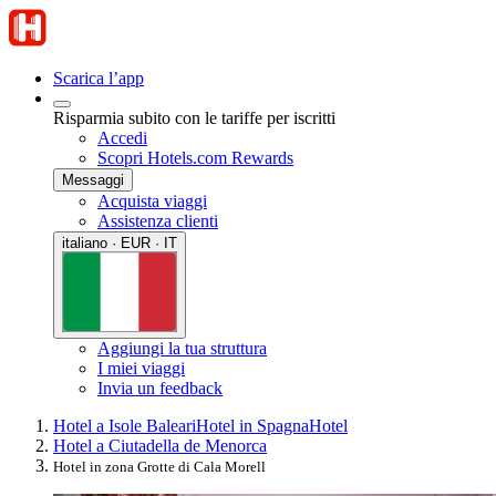
Scarica l’app
Risparmia subito con le tariffe per iscritti
Accedi
Scopri Hotels.com Rewards
Messaggi
Acquista viaggi
Assistenza clienti
italiano · EUR · IT
Aggiungi la tua struttura
I miei viaggi
Invia un feedback
Hotel a Isole Baleari
Hotel in Spagna
Hotel
Hotel a Ciutadella de Menorca
Hotel in zona Grotte di Cala Morell