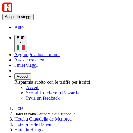
Acquista viaggi
Auto
EUR
•
Aggiungi la tua struttura
Assistenza clienti
I miei viaggi
Accedi
Risparmia subito con le tariffe per iscritti
Accedi
Scopri Hotels.com Rewards
Invia un feedback
Hotel
Hotel in zona Cattedrale di Ciutadella
Hotel a Ciutadella de Menorca
Hotel a Isole Baleari
Hotel in Spagna