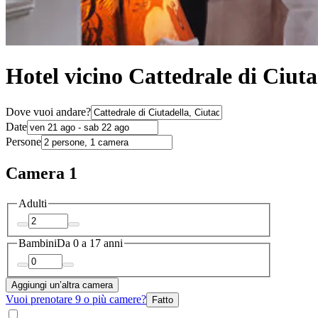
Hotel vicino Cattedrale di Ciut
Dove vuoi andare?
Date
Persone
Camera 1
Adulti
Bambini
Da 0 a 17 anni
Aggiungi un’altra camera
Vuoi prenotare 9 o più camere?
Fatto