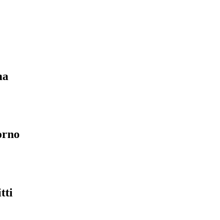
ma
orno
tti