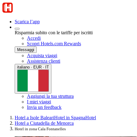
Scarica l’app
Risparmia subito con le tariffe per iscritti
Accedi
Scopri Hotels.com Rewards
Messaggi
Acquista viaggi
Assistenza clienti
italiano · EUR · IT
Aggiungi la tua struttura
I miei viaggi
Invia un feedback
Hotel a Isole Baleari
Hotel in Spagna
Hotel
Hotel a Ciutadella de Menorca
Hotel in zona Cala Fontanelles