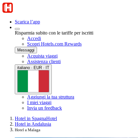
Scarica l’app
Risparmia subito con le tariffe per iscritti
Accedi
Scopri Hotels.com Rewards
Messaggi
Acquista viaggi
Assistenza clienti
italiano · EUR · IT
Aggiungi la tua struttura
I miei viaggi
Invia un feedback
Hotel in Spagna
Hotel
Hotel in Andalusia
Hotel a Malaga