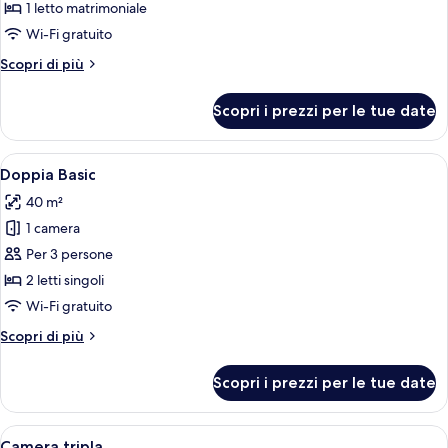
Camera
1 letto matrimoniale
Premium
Wi-Fi gratuito
Altri
Scopri di più
dettagli
per
Scopri i prezzi per le tue date
Camera
Premium
Apri
Camera d'albergo con due letti, una te
8
Doppia Basic
tutte
40 m²
le
1 camera
foto
per
Per 3 persone
Doppia
2 letti singoli
Basic
Wi-Fi gratuito
Altri
Scopri di più
dettagli
per
Scopri i prezzi per le tue date
Doppia
Basic
Apri
Camera d'albergo con due letti, una sc
9
Camera tripla