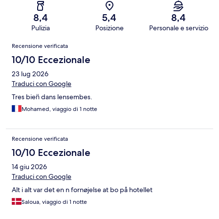
8,4
5,4
8,4
Pulizia
Posizione
Personale e servizio
Recensioni
Recensione verificata
10/10 Eccezionale
23 lug 2026
Traduci con Google
Tres bien̈ dans lensembes.
Mohamed, viaggio di 1 notte
Recensione verificata
10/10 Eccezionale
14 giu 2026
Traduci con Google
Alt i alt var det en n fornøjelse at bo på hotellet
Saloua, viaggio di 1 notte