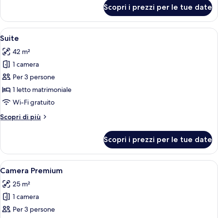
singoli
per
Scopri i prezzi per le tue date
Camera
Standard,
2
Apri
Una camera d'albergo moderna con un
11
letti
Suite
tutte
singoli
42 m²
le
1 camera
foto
per
Per 3 persone
Suite
1 letto matrimoniale
Wi-Fi gratuito
Altri
Scopri di più
dettagli
per
Scopri i prezzi per le tue date
Suite
Apri
Un letto rifatto con lenzuola bianche 
12
Camera Premium
tutte
25 m²
le
1 camera
foto
per
Per 3 persone