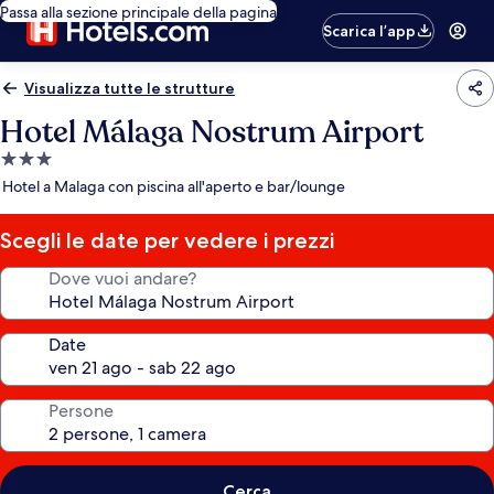
Passa alla sezione principale della pagina
Scarica l’app
Visualizza tutte le strutture
Hotel Málaga Nostrum Airport
Struttura
a
Hotel a Malaga con piscina all'aperto e bar/lounge
3.0
stelle
Scegli le date per vedere i prezzi
Dove vuoi andare?
Date
Persone
Cerca