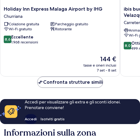
Holiday
ibis
Holiday Inn Express Malaga Airport by IHG
ibis b
Inn
budget
Velazq
Churriana
Express
Malaga
Carreter
Colazione gratuita
Parcheggio gratuito
Malaga
Aeropue
Wi-Fi gratuito
Ristorante
Airport
Avenida
Anima
Wi-Fi 
by
Velazqu
8.6
Eccellente
8,6
IHG
Carreter
su
1.968 recensioni
8.0
Ott
8,0
Churriana
de
10,
su
499 
Cádiz
Eccellente,
10,
Il
144 €
1.968
Ottimo,
prezzo
recensioni
499
tasse e oneri inclusi
attuale
7 set - 8 set
recensio
è
144 €
Confronta strutture simili
Accedi per visualizzare gli extra e gli sconti idonei.
Prenotare conviene!
Accedi
Iscriviti gratis
Informazioni sulla zona