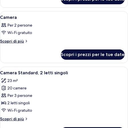
Camera
Apri
Una camera d'albergo moderna con un 
14
Camera
tutte
Per 2 persone
le
Wi-Fi gratuito
foto
per
Altri
Scopri di più
dettagli
Camera
per
Scopri i prezzi per le tue date
Camera
Apri
Una camera d'albergo moderna con due 
5
Camera Standard, 2 letti singoli
tutte
23 m²
le
20 camere
foto
per
Per 3 persone
Camera
2 letti singoli
Standard,
Wi-Fi gratuito
2
Altri
Scopri di più
letti
dettagli