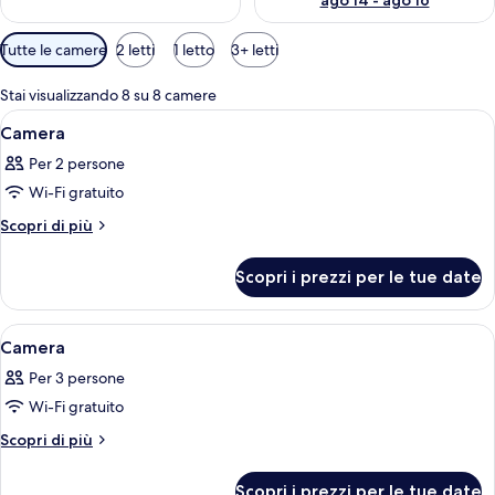
ago 14 - ago 16
Filtri
Tutte le camere
2 letti
1 letto
3+ letti
disponibili
per
Stai visualizzando 8 su 8 camere
le
Apri
Una camera d'albergo con un letto, una
9
Camera
camere
tutte
Per 2 persone
le
Wi-Fi gratuito
foto
per
Altri
Scopri di più
dettagli
Camera
per
Scopri i prezzi per le tue date
Camera
Apri
Camera d'albergo con due letti, un tav
1
Camera
tutte
Per 3 persone
le
Wi-Fi gratuito
foto
per
Altri
Scopri di più
dettagli
Camera
per
Scopri i prezzi per le tue date