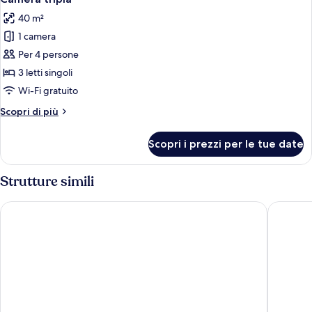
tutte
40 m²
le
1 camera
foto
per
Per 4 persone
Camera
3 letti singoli
tripla
Wi-Fi gratuito
Altri
Scopri di più
dettagli
per
Scopri i prezzi per le tue date
Camera
tripla
Strutture simili
Holiday Inn Express Malaga Airport by IHG
ibis bud