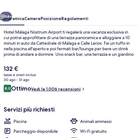
Airport
ietro
Avanti
58+
Panoramica
Camere
Posizione
Regolamenti
Hotel Málaga Nostrum Airport ti regalerà una vacanza esclusiva in
cui potrai approfittare di una terrazza panoramica e alloggiare a 10
minuti in auto da Cattedrale di Málaga e Calle Larios. Fai un tuffo in
nella piscina all'aperto e poi fermati bar/lounge per bere un drink
prima di andare a dormire. Uno snack bar, una terrazza e un giardino
sono gli altri punti di forza della struttura. Il personale gentile e le
condizioni generali sono caratteristiche molto apprezzate dai
Il
132 €
viaggiatori.
prezzo
tasse e oneri inclusi
attuale
30 ago - 31 ago
Piscina all'aperto, lettini
è
Recensioni
Ottimo
8,0
Vedi le 1.006 recensioni
132 €
8,0 su 10
Servizi più richiesti
Piscina
Animali ammessi
Parcheggio disponibile
Wi-Fi gratuito