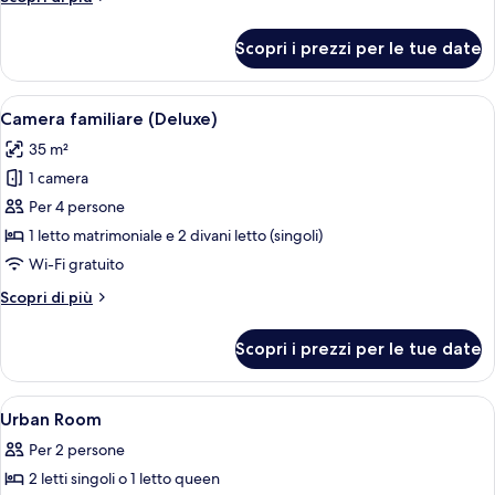
Room,
dettagli
per
1
Scopri i prezzi per le tue date
Deluxe
Double
Room,
or
1
Apri
Una camera d'albergo con un letto, un
5
2
Double
Camera familiare (Deluxe)
tutte
or
Twin
35 m²
2
le
Beds
Twin
1 camera
foto
Beds
per
Per 4 persone
Camera
1 letto matrimoniale e 2 divani letto (singoli)
familiare
Wi-Fi gratuito
(Deluxe)
Altri
Scopri di più
dettagli
per
Scopri i prezzi per le tue date
Camera
familiare
(Deluxe)
Apri
Copriletto in piuma, minibar, una cass
4
Urban Room
tutte
Per 2 persone
le
2 letti singoli o 1 letto queen
foto