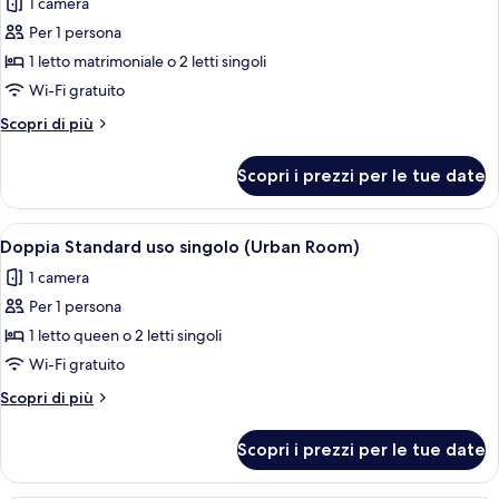
1 camera
le
Per 1 persona
foto
per
1 letto matrimoniale o 2 letti singoli
Singola
Wi-Fi gratuito
Deluxe,
Altri
Scopri di più
1
dettagli
letto
per
Scopri i prezzi per le tue date
Singola
matrimoniale
Deluxe,
o
1
Apri
Una camera d'albergo con un letto, una
2
4
letto
Doppia Standard uso singolo (Urban Room)
tutte
matrimoniale
letti
1 camera
o
le
singoli
2
Per 1 persona
foto
letti
per
1 letto queen o 2 letti singoli
singoli
Doppia
Wi-Fi gratuito
Standard
Altri
Scopri di più
uso
dettagli
singolo
per
Scopri i prezzi per le tue date
Doppia
(Urban
Standard
Room)
uso