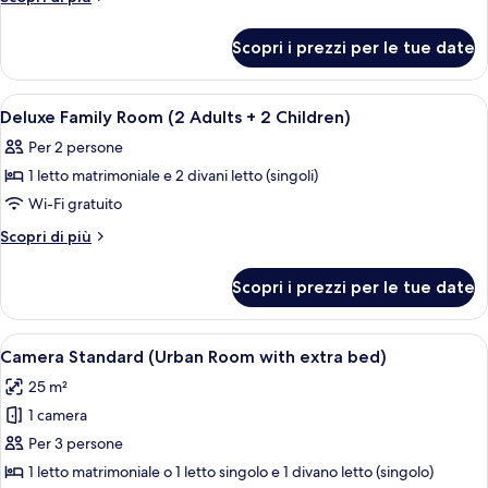
dettagli
per
Scopri i prezzi per le tue date
Suite
Junior
Apri
Copriletto in piuma, minibar, una cass
4
Deluxe Family Room (2 Adults + 2 Children)
tutte
Per 2 persone
le
1 letto matrimoniale e 2 divani letto (singoli)
foto
per
Wi-Fi gratuito
Deluxe
Altri
Scopri di più
Family
dettagli
per
Room
Scopri i prezzi per le tue date
Deluxe
(2
Family
Adults
Room
Apri
Copriletto in piuma, minibar, una cass
4
+
(2
Camera Standard (Urban Room with extra bed)
tutte
Adults
2
25 m²
+
le
Children)
2
1 camera
foto
Children)
per
Per 3 persone
Camera
1 letto matrimoniale o 1 letto singolo e 1 divano letto (singolo)