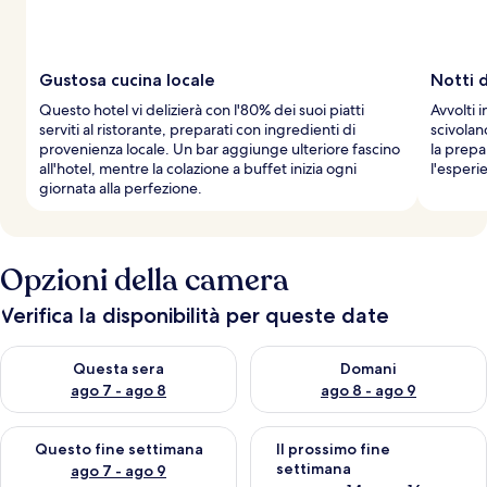
Gustosa cucina locale
Notti 
Questo hotel vi delizierà con l'80% dei suoi piatti
Avvolti i
serviti al ristorante, preparati con ingredienti di
scivolan
provenienza locale. Un bar aggiunge ulteriore fascino
la prepa
all'hotel, mentre la colazione a buffet inizia ogni
l'esperi
giornata alla perfezione.
Opzioni della camera
Verifica la disponibilità per queste date
Verifica la disponibilità per questa sera, ago 7 - ago 8
Verifica la disponibilità per d
Questa sera
Domani
ago 7 - ago 8
ago 8 - ago 9
Verifica la disponibilità per questo fine settimana, ago 7 - ago
Verifica la disponibilità per il
Questo fine settimana
Il prossimo fine
settimana
ago 7 - ago 9