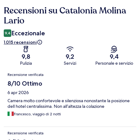
Recensioni su Catalonia Molina
Recensioni
Lario
Eccezionale
9,4
1.015 recensioni
9,8
9,2
9,4
Pulizia
Servizi
Personale e servizio
Recensioni
Recensione verificata
8/10 Ottimo
6 apr 2026
Camera molto confortevole e silenziosa nonostante la posizione
dell hotel centralissima. Non all’altezza la colazione
Francesco, viaggio di 2 notti
Recensione verificata