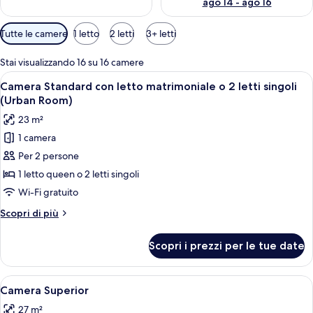
ago 14 - ago 16
Filtri
Tutte le camere
1 letto
2 letti
3+ letti
disponibili
per
Stai visualizzando 16 su 16 camere
le
Apri
Una camera d'albergo con un letto, una
4
Camera Standard con letto matrimoniale o 2 letti singoli
camere
tutte
(Urban Room)
le
23 m²
foto
1 camera
per
Per 2 persone
Camera
Standard
1 letto queen o 2 letti singoli
con
Wi-Fi gratuito
letto
Altri
Scopri di più
matrimoniale
dettagli
o
per
Scopri i prezzi per le tue date
Camera
2
Standard
letti
con
Apri
Copriletto in piuma, minibar, una cass
singoli
6
letto
Camera Superior
tutte
matrimoniale
(Urban
27 m²
o