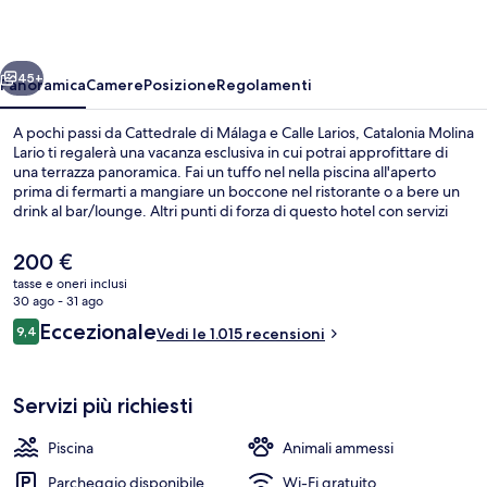
ietro
Avanti
45+
Panoramica
Camere
Posizione
Regolamenti
A pochi passi da Cattedrale di Málaga e Calle Larios, Catalonia Molina
Lario ti regalerà una vacanza esclusiva in cui potrai approfittare di
una terrazza panoramica. Fai un tuffo nel nella piscina all'aperto
prima di fermarti a mangiare un boccone nel ristorante o a bere un
drink al bar/lounge. Altri punti di forza di questo hotel con servizi
boutique includono un bar a bordo piscina e uno snack bar. Le
recensioni dei viaggiatori lodano il personale gentile e il bar.
Il
200 €
Approfitta dei mezzi pubblici nelle vicinanze: Stazione di La Marina è
prezzo
tasse e oneri inclusi
a 2 min e Stazione di La Malagueta a 11 min a piedi.
attuale
30 ago - 31 ago
Ristorante
è
Recensioni
Eccezionale
9,4
Vedi le 1.015 recensioni
200 €
9,4 su 10
Servizi più richiesti
Piscina
Animali ammessi
Parcheggio disponibile
Wi-Fi gratuito