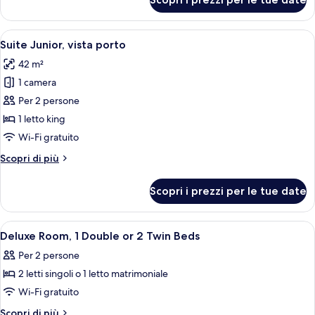
Camera
o
Deluxe,
2
1
Apri
Copriletto in piuma, minibar, una cass
letti
5
letto
Suite Junior, vista porto
tutte
singoli
matrimoniale
42 m²
o
le
2
1 camera
foto
letti
per
Per 2 persone
singoli
Suite
1 letto king
Junior,
Wi-Fi gratuito
vista
Altri
Scopri di più
porto
dettagli
per
Scopri i prezzi per le tue date
Suite
Junior,
vista
Apri
Una camera d'albergo con un letto, una
5
porto
Deluxe Room, 1 Double or 2 Twin Beds
tutte
Per 2 persone
le
2 letti singoli o 1 letto matrimoniale
foto
per
Wi-Fi gratuito
Deluxe
Altri
Scopri di più