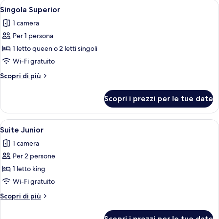
Apri
Copriletto in piuma, minibar, una cass
6
singolo
Singola Superior
tutte
(Urban
1 camera
Room)
le
Per 1 persona
foto
per
1 letto queen o 2 letti singoli
Singola
Wi-Fi gratuito
Superior
Altri
Scopri di più
dettagli
per
Scopri i prezzi per le tue date
Singola
Superior
Apri
Copriletto in piuma, minibar, una cass
5
Suite Junior
tutte
1 camera
le
Per 2 persone
foto
per
1 letto king
Suite
Wi-Fi gratuito
Junior
Altri
Scopri di più
dettagli
per
Scopri i prezzi per le tue date