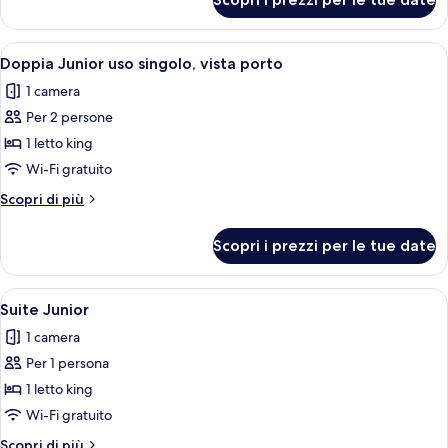
Suite
Junior
Apri
Copriletto in piuma, minibar, una cass
5
Doppia Junior uso singolo, vista porto
tutte
1 camera
le
Per 2 persone
foto
per
1 letto king
Doppia
Wi-Fi gratuito
Junior
Altri
Scopri di più
uso
dettagli
singolo,
per
Scopri i prezzi per le tue date
Doppia
vista
Junior
porto
uso
Apri
Copriletto in piuma, minibar, una cass
5
singolo,
Suite Junior
tutte
vista
1 camera
porto
le
Per 1 persona
foto
per
1 letto king
Suite
Wi-Fi gratuito
Junior
Altri
Scopri di più