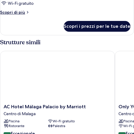
Standard
Wi-Fi gratuito
(Urban
Altri
Scopri di più
Room
dettagli
with
per
Scopri i prezzi per le tue date
Camera
extra
Standard
bed)
(Urban
Strutture simili
Room
with
AC Hotel Málaga Palacio by Marriott
Only YO
extra
bed)
AC
Only
AC Hotel Málaga Palacio by Marriott
Only Y
Hotel
YOU
Centro di Malaga
Centro 
Málaga
Hotel
Piscina
Wi-Fi gratuito
Piscin
Palacio
Malaga
Ristorante
Palestra
Wi-Fi 
by
Centro
Marriott
di
9.4
9.6
Eccezionale
Ecc