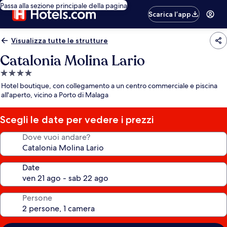
Passa alla sezione principale della pagina
Scarica l’app
Visualizza tutte le strutture
Catalonia Molina Lario
Struttura
a
Hotel boutique, con collegamento a un centro commerciale e piscina
4.0
all'aperto, vicino a Porto di Malaga
stelle
Scegli le date per vedere i prezzi
Dove vuoi andare?
Date
Persone