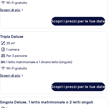
per
Wi-Fi gratuito
Urban
Altri
Scopri di più
Room
dettagli
per
Scopri i prezzi per le tue date
Urban
Room
Apri
Una camera d'albergo con un letto, un
5
Tripla Deluxe
tutte
35 m²
le
1 camera
foto
per
Per 3 persone
Tripla
1 letto matrimoniale e 1 divano letto (singolo)
Deluxe
Wi-Fi gratuito
Altri
Scopri di più
dettagli
per
Scopri i prezzi per le tue date
Tripla
Deluxe
Apri
Una camera d'albergo con un letto, un
5
Singola Deluxe, 1 letto matrimoniale o 2 letti singoli
tutte