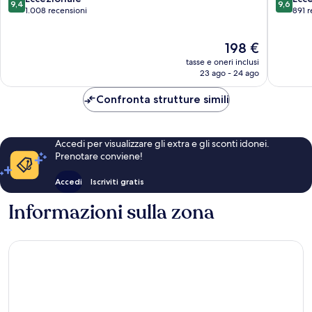
9,4
9,6
Centro
Malaga
su
su
1.008 recensioni
891 r
di
10,
10,
Malaga
Eccezionale,
Eccezion
Il
198 €
1.008
891
prezzo
recensioni
recensio
tasse e oneri inclusi
attuale
23 ago - 24 ago
è
198 €
Confronta strutture simili
Accedi per visualizzare gli extra e gli sconti idonei.
Prenotare conviene!
Accedi
Iscriviti gratis
Informazioni sulla zona