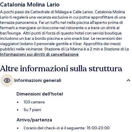
Catalonia Molina Lario
A pochi passi da Cattedrale di Málaga e Calle Larios, Catalonia Molina
Lario ti regalerà una vacanza esclusiva in cui potrai approfittare di una
terrazza panoramica. Fai un tuffo nel nella piscina all'aperto prima di
fermarti a mangiare un boccone nel ristorante o a bere un drink al
bar/lounge. Altri punti di forza di questo hotel con servizi boutique
includono un bar a bordo piscina e uno snack bar. Le recensioni dei
viaggiatori lodano il personale gentile e il bar. Approfitta dei mezzi
pubblici nelle vicinanze: Stazione di La Marina è a 2 min e Stazione di La
Malagueta a 11 min a piedi.
Informazioni sui diritti di cancellazione
Altre informazioni sulla struttura
Informazioni generali
Dimensioni dell'hotel
103 camere
Su 7 piani
Arrivo/partenza
L'orario del check-in è il seguente: 15:00-23:00