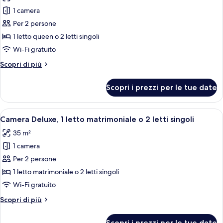
le
Room)
2
1 camera
foto
letti
per
Per 2 persone
singoli
Camera
(Urban
1 letto queen o 2 letti singoli
Room)
Superior
Wi-Fi gratuito
Altri
Scopri di più
dettagli
per
Scopri i prezzi per le tue date
Camera
Superior
Apri
Una camera d'albergo con un letto, un
5
Camera Deluxe, 1 letto matrimoniale o 2 letti singoli
tutte
35 m²
le
1 camera
foto
per
Per 2 persone
Camera
1 letto matrimoniale o 2 letti singoli
Deluxe,
Wi-Fi gratuito
1
Altri
Scopri di più
letto
dettagli
matrimoniale
per
Scopri i prezzi per le tue date