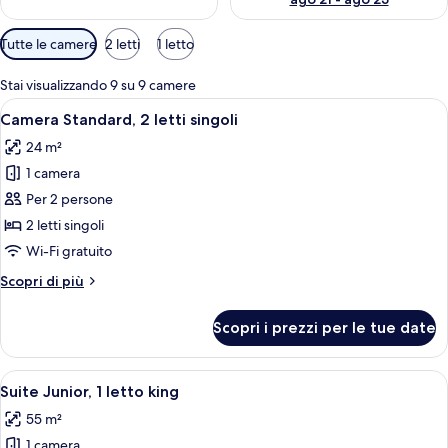
Filtri
Tutte le camere
2 letti
1 letto
disponibili
per
Stai visualizzando 9 su 9 camere
le
Apri
Camera d'albergo con due letti, un ta
5
Camera Standard, 2 letti singoli
camere
tutte
24 m²
le
1 camera
foto
per
Per 2 persone
Camera
2 letti singoli
Standard,
Wi-Fi gratuito
2
Altri
Scopri di più
letti
dettagli
singoli
per
Scopri i prezzi per le tue date
Camera
Standard,
2
Apri
Un letto rifatto con lenzuola bianche e
8
letti
Suite Junior, 1 letto king
tutte
singoli
55 m²
le
1 camera