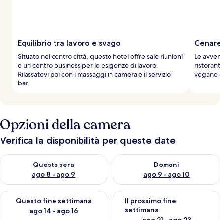
Equilibrio tra lavoro e svago
Cenare
Situato nel centro città, questo hotel offre sale riunioni
Le avven
e un centro business per le esigenze di lavoro.
ristorant
Rilassatevi poi con i massaggi in camera e il servizio
vegane e
bar.
Opzioni della camera
Verifica la disponibilità per queste date
Verifica la disponibilità per questa sera, ago 8 - ago 9
Verifica la disponibilità per d
Questa sera
Domani
ago 8 - ago 9
ago 9 - ago 10
Verifica la disponibilità per questo fine settimana, ago 14 - ag
Verifica la disponibilità per i
Questo fine settimana
Il prossimo fine
settimana
ago 14 - ago 16
ago 21 - ago 23