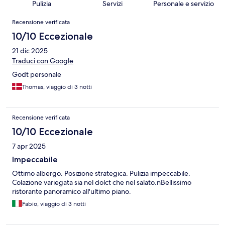
Pulizia
Servizi
Personale e servizio
Recensioni
Recensione verificata
10/10 Eccezionale
21 dic 2025
Traduci con Google
Godt personale
Thomas, viaggio di 3 notti
Recensione verificata
10/10 Eccezionale
7 apr 2025
Impeccabile
Ottimo albergo. Posizione strategica. Pulizia impeccabile.
Colazione variegata sia nel dolct che nel salato.nBellissimo
ristorante panoramico all'ultimo piano.
Fabio, viaggio di 3 notti