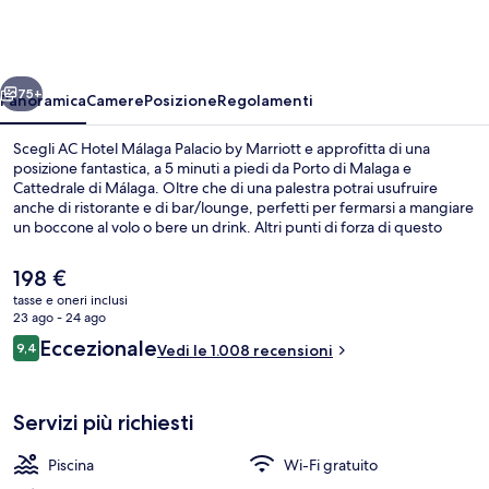
Málaga
Palacio
by
ietro
Avanti
Marriott
75+
Panoramica
Camere
Posizione
Regolamenti
Scegli AC Hotel Málaga Palacio by Marriott e approfitta di una
posizione fantastica, a 5 minuti a piedi da Porto di Malaga e
Cattedrale di Málaga. Oltre che di una palestra potrai usufruire
anche di ristorante e di bar/lounge, perfetti per fermarsi a mangiare
un boccone al volo o bere un drink. Altri punti di forza di questo
hotel di lusso includono una piscina all'aperto e una terrazza. Gli
ospiti apprezzano molto il personale gentile e la posizione
Il
198 €
invidiabile. Approfitta dei mezzi pubblici nelle vicinanze: Stazione di
prezzo
tasse e oneri inclusi
La Marina è a 2 min e Stazione di La Malagueta a 10 min a piedi.
attuale
23 ago - 24 ago
Ristorante
è
Recensioni
Eccezionale
9,4
Vedi le 1.008 recensioni
198 €
9,4 su 10
Servizi più richiesti
Piscina
Wi-Fi gratuito