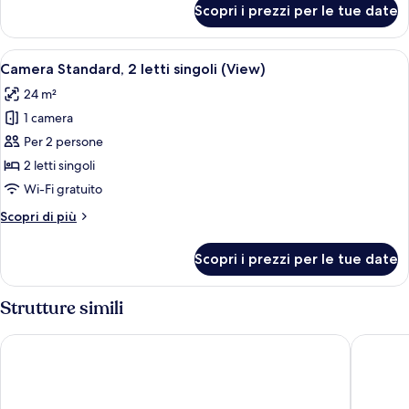
Scopri i prezzi per le tue date
Camera
Standard,
1
Apri
Una camera d'albergo con due letti, una
5
letto
Camera Standard, 2 letti singoli (View)
tutte
king
24 m²
le
1 camera
foto
per
Per 2 persone
Camera
2 letti singoli
Standard,
Wi-Fi gratuito
2
Altri
Scopri di più
letti
dettagli
singoli
per
Scopri i prezzi per le tue date
Camera
(View)
Standard,
2
Strutture simili
letti
singoli
Catalonia Molina Lario
Only YO
(View)