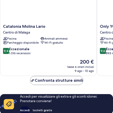
Catalonia
Only
Catalonia Molina Lario
Only Y
Molina
YOU
Centro di Malaga
Centro 
Lario
Hotel
Piscina
Animali ammessi
Piscin
Centro
Malaga
Parcheggio disponibile
Wi-Fi gratuito
Wi-Fi 
di
Centro
Malaga
di
9.4
9.6
Eccezionale
Ecc
9,4
9,6
Malaga
su
su
1.016 recensioni
893 
10,
10,
Il
200 €
Eccezionale,
Eccezion
prezzo
1.016
893
tasse e oneri inclusi
attuale
9 ago - 10 ago
recensioni
recensio
è
200 €
Confronta strutture simili
Accedi per visualizzare gli extra e gli sconti idonei.
Prenotare conviene!
Accedi
Iscriviti gratis