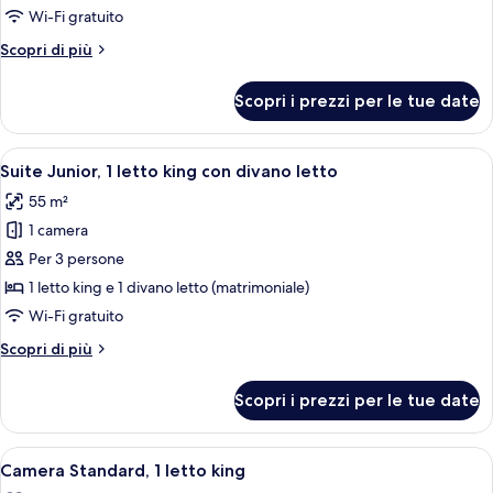
Standard,
Wi-Fi gratuito
2
Altri
Scopri di più
letti
dettagli
singoli
per
Scopri i prezzi per le tue date
Camera
Standard,
2
Apri
Un letto rifatto con lenzuola bianche e
7
letti
Suite Junior, 1 letto king con divano letto
tutte
singoli
55 m²
le
1 camera
foto
per
Per 3 persone
Suite
1 letto king e 1 divano letto (matrimoniale)
Junior,
Wi-Fi gratuito
1
Altri
Scopri di più
letto
dettagli
king
per
Scopri i prezzi per le tue date
Suite
con
Junior,
divano
1
Apri
Una camera d'albergo moderna con un 
letto
6
letto
Camera Standard, 1 letto king
tutte
king