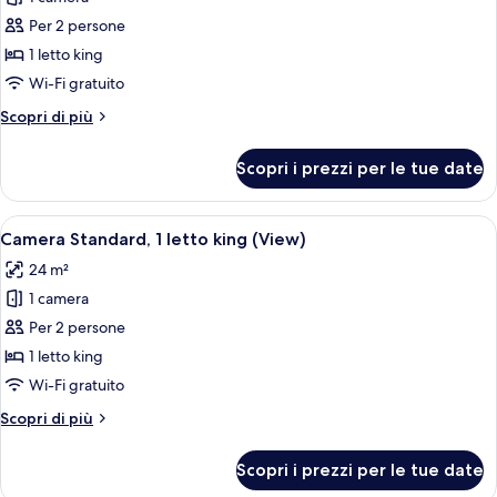
foto
per
Per 2 persone
Suite
1 letto king
Junior,
Wi-Fi gratuito
1
Altri
Scopri di più
letto
dettagli
king
per
Scopri i prezzi per le tue date
Suite
Junior,
1
Apri
Una camera d'albergo con un letto, un 
11
letto
Camera Standard, 1 letto king (View)
tutte
king
24 m²
le
1 camera
foto
per
Per 2 persone
Camera
1 letto king
Standard,
Wi-Fi gratuito
1
Altri
Scopri di più
letto
dettagli
king
per
Scopri i prezzi per le tue date
Camera
(View)
Standard,