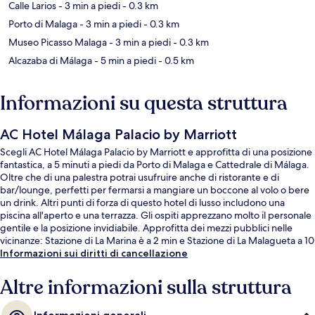
Calle Larios
- 3 min a piedi
- 0.3 km
Porto di Malaga
- 3 min a piedi
- 0.3 km
Museo Picasso Malaga
- 3 min a piedi
- 0.3 km
Alcazaba di Málaga
- 5 min a piedi
- 0.5 km
Informazioni su questa struttura
AC Hotel Málaga Palacio by Marriott
Scegli AC Hotel Málaga Palacio by Marriott e approfitta di una posizione
fantastica, a 5 minuti a piedi da Porto di Malaga e Cattedrale di Málaga.
Oltre che di una palestra potrai usufruire anche di ristorante e di
bar/lounge, perfetti per fermarsi a mangiare un boccone al volo o bere
un drink. Altri punti di forza di questo hotel di lusso includono una
piscina all'aperto e una terrazza. Gli ospiti apprezzano molto il personale
gentile e la posizione invidiabile. Approfitta dei mezzi pubblici nelle
vicinanze: Stazione di La Marina è a 2 min e Stazione di La Malagueta a 10
min a piedi.
Informazioni sui diritti di cancellazione
Altre informazioni sulla struttura