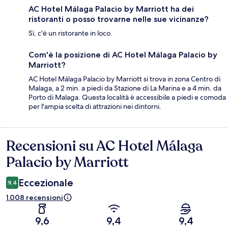
AC Hotel Málaga Palacio by Marriott ha dei
ristoranti o posso trovarne nelle sue vicinanze?
Sì, c'è un ristorante in loco.
Com'è la posizione di AC Hotel Málaga Palacio by
Marriott?
AC Hotel Málaga Palacio by Marriott si trova in zona Centro di
Malaga, a 2 min. a piedi da Stazione di La Marina e a 4 min. da
Porto di Malaga. Questa località è accessibile a piedi e comoda
per l'ampia scelta di attrazioni nei dintorni.
Recensioni su AC Hotel Málaga
Recensioni
Palacio by Marriott
Eccezionale
9,4
1.008 recensioni
9,6
9,4
9,4