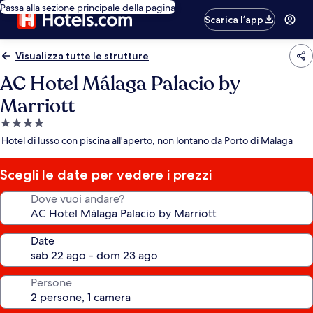
Passa alla sezione principale della pagina
Scarica l’app
Visualizza tutte le strutture
AC Hotel Málaga Palacio by
Marriott
Struttura
a
Hotel di lusso con piscina all'aperto, non lontano da Porto di Malaga
4.0
stelle
Scegli le date per vedere i prezzi
Dove vuoi andare?
Date
Persone