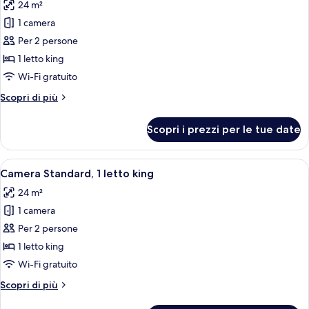
24 m²
con
le
divano
1 camera
foto
letto
per
Per 2 persone
Camera
1 letto king
Standard,
Wi-Fi gratuito
1
Altri
Scopri di più
letto
dettagli
king
per
Scopri i prezzi per le tue date
Camera
Standard,
1
Apri
Una camera d'albergo con un letto gra
4
letto
Camera Standard, 1 letto king
tutte
king
24 m²
le
1 camera
foto
per
Per 2 persone
Camera
1 letto king
Standard,
Wi-Fi gratuito
1
Altri
Scopri di più
letto
dettagli
king
per