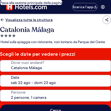
Passa alla sezione principale della pagina
Scarica l’app
Visualizza tutte le strutture
Catalonia Málaga
Struttura
a
Hotel sulla spiaggia con ristorante, non lontano da Parque del Oeste
4.0
stelle
Scegli le date per vedere i prezzi
Dove vuoi andare?
Date
Persone
Cerca