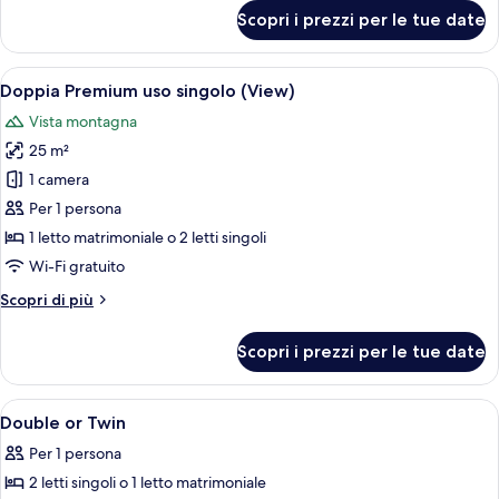
per
Scopri i prezzi per le tue date
Doppia
Premium
(View)
Apri
Biancheria da letto di alta qualità, cop
6
Doppia Premium uso singolo (View)
tutte
Vista montagna
le
25 m²
foto
per
1 camera
Doppia
Per 1 persona
Premium
1 letto matrimoniale o 2 letti singoli
uso
Wi-Fi gratuito
singolo
Altri
Scopri di più
(View)
dettagli
per
Scopri i prezzi per le tue date
Doppia
Premium
uso
Apri
Una camera d'albergo moderna con un 
4
singolo
Double or Twin
tutte
(View)
Per 1 persona
le
2 letti singoli o 1 letto matrimoniale
foto