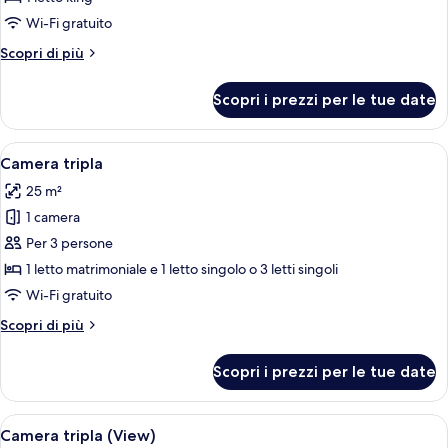
(Deluxe
Wi-Fi gratuito
|
Altri
Scopri di più
Single
dettagli
Use)
per
Scopri i prezzi per le tue date
Suite
Junior
(Deluxe
Apri
Camera d'albergo con due letti, una sc
5
|
Camera tripla
tutte
Single
25 m²
Use)
le
1 camera
foto
per
Per 3 persone
Camera
1 letto matrimoniale e 1 letto singolo o 3 letti singoli
tripla
Wi-Fi gratuito
Altri
Scopri di più
dettagli
per
Scopri i prezzi per le tue date
Camera
tripla
Apri
Camera d'albergo con due letti, una sc
5
Camera tripla (View)
tutte