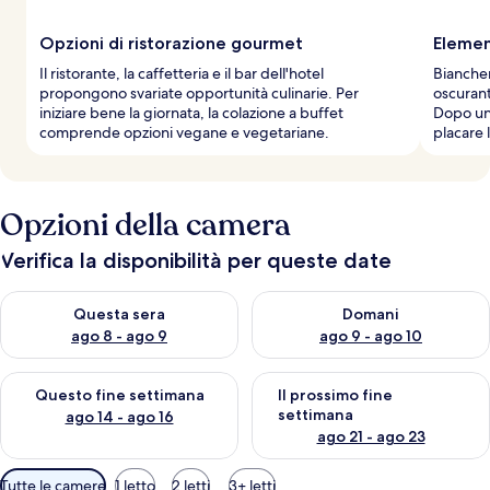
Opzioni di ristorazione gourmet
Elemen
Il ristorante, la caffetteria e il bar dell'hotel
Biancher
propongono svariate opportunità culinarie. Per
oscurant
iniziare bene la giornata, la colazione a buffet
Dopo una
comprende opzioni vegane e vegetariane.
placare 
Opzioni della camera
Verifica la disponibilità per queste date
Verifica la disponibilità per questa sera, ago 8 - ago 9
Verifica la disponibilità per d
Questa sera
Domani
ago 8 - ago 9
ago 9 - ago 10
Verifica la disponibilità per questo fine settimana, ago 14 - ag
Verifica la disponibilità per i
Questo fine settimana
Il prossimo fine
settimana
ago 14 - ago 16
ago 21 - ago 23
Filtri
Tutte le camere
1 letto
2 letti
3+ letti