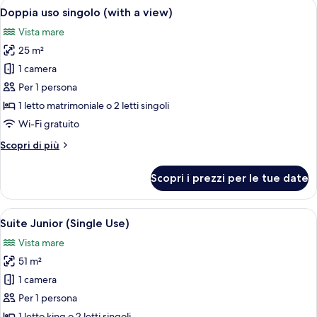
Apri
Una camera d'albergo con un letto gran
5
Doppia uso singolo (with a view)
tutte
Vista mare
le
25 m²
foto
per
1 camera
Doppia
Per 1 persona
uso
1 letto matrimoniale o 2 letti singoli
singolo
Wi-Fi gratuito
(with
Altri
Scopri di più
a
dettagli
view)
per
Scopri i prezzi per le tue date
Doppia
uso
singolo
Apri
Camera d'hotel con un letto grande, una
5
(with
Suite Junior (Single Use)
tutte
a
Vista mare
view)
le
51 m²
foto
per
1 camera
Suite
Per 1 persona
Junior
1 letto king o 2 letti singoli