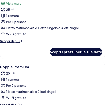
Vista mare
le
25 m²
foto
per
1 camera
Camera
Per 3 persone
tripla
1 letto matrimoniale e 1 letto singolo o 3 letti singoli
(View)
Wi-Fi gratuito
Altri
Scopri di più
dettagli
per
Scopri i prezzi per le tue date
Camera
tripla
(View)
Apri
Biancheria da letto di alta qualità, cop
6
Doppia Premium
tutte
25 m²
le
1 camera
foto
per
Per 2 persone
Doppia
1 letto matrimoniale o 2 letti singoli
Premium
Wi-Fi gratuito
Altri
Scopri di più