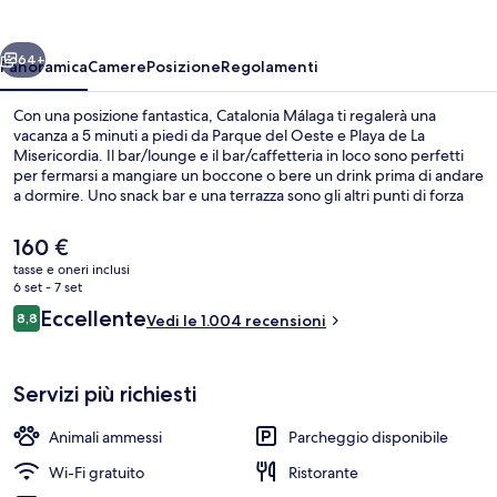
ietro
Avanti
64+
Panoramica
Camere
Posizione
Regolamenti
Con una posizione fantastica, Catalonia Málaga ti regalerà una
vacanza a 5 minuti a piedi da Parque del Oeste e Playa de La
Misericordia. Il bar/lounge e il bar/caffetteria in loco sono perfetti
per fermarsi a mangiare un boccone o bere un drink prima di andare
a dormire. Uno snack bar e una terrazza sono gli altri punti di forza
della struttura. Le recensioni dei viaggiatori lodano il personale
gentile e la spiaggia del posto. Approfitta dei mezzi pubblici nelle
Il
160 €
vicinanze: Stazione di La Luz - La Paz è a 13 min e Stazione di El Torcal
prezzo
tasse e oneri inclusi
a 13 min a piedi.
attuale
6 set - 7 set
Vista dalla camera
è
Recensioni
Eccellente
8,8
Vedi le 1.004 recensioni
160 €
8,8 su 10
Servizi più richiesti
Animali ammessi
Parcheggio disponibile
Wi-Fi gratuito
Ristorante