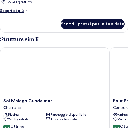
Wi-Fi gratuito
Altri
Scopri di più
dettagli
per
Scopri i prezzi per le tue date
Camera
Strutture simili
Sol Malaga Guadalmar
Four Poi
Sol
Four
Sol Malaga Guadalmar
Four P
Malaga
Points
Churriana
Centro 
Guadalmar
Flex
Piscina
Parcheggio disponibile
Anima
Churriana
by
Wi-Fi gratuito
Aria condizionata
Wi-Fi 
Sherato
Malaga
8.2
8.2
Ottimo
Ott