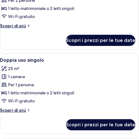
Per 2 persone
doppia
1 letto matrimoniale o 2 letti singoli
(with
Wi-Fi gratuito
a
Altri
Scopri di più
view)
dettagli
per
Scopri i prezzi per le tue date
Camera
doppia
(with
Apri
Una camera d'albergo con un letto gran
6
a
Doppia uso singolo
tutte
view)
25 m²
le
1 camera
foto
per
Per 1 persona
Doppia
1 letto matrimoniale o 2 letti singoli
uso
Wi-Fi gratuito
singolo
Altri
Scopri di più
dettagli
per
Scopri i prezzi per le tue date
Doppia
uso
singolo