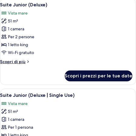
Apri
Vista dalla camera
5
Suite Junior (Deluxe)
tutte
Vista mare
le
51 m²
foto
per
1 camera
Suite
Per 2 persone
Junior
1 letto king
(Deluxe)
Wi-Fi gratuito
Altri
Scopri di più
dettagli
per
Scopri i prezzi per le tue date
Suite
Junior
(Deluxe)
Apri
Vista dalla camera
5
Suite Junior (Deluxe | Single Use)
tutte
Vista mare
le
51 m²
foto
per
1 camera
Suite
Per 1 persona
Junior
1 letto king