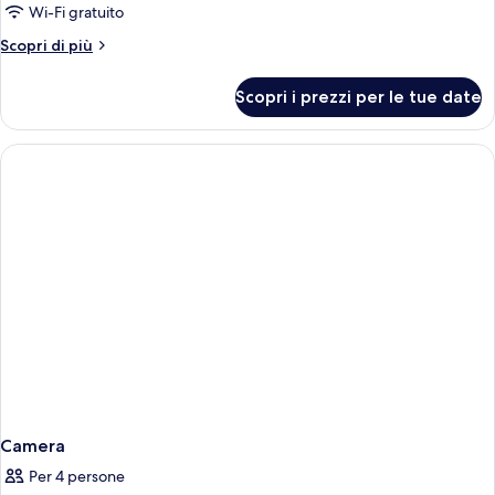
per
Wi-Fi gratuito
Double
Altri
Scopri di più
or
dettagli
per
Twin
Scopri i prezzi per le tue date
Double
or
Twin
Camera
Per 4 persone