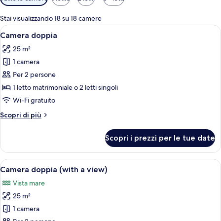
disponibili
per
Stai visualizzando 18 su 18 camere
le
Apri
Una camera d'albergo con un letto gran
6
Camera doppia
camere
tutte
25 m²
le
1 camera
foto
per
Per 2 persone
Camera
1 letto matrimoniale o 2 letti singoli
doppia
Wi-Fi gratuito
Altri
Scopri di più
dettagli
per
Scopri i prezzi per le tue date
Camera
doppia
Apri
Una camera d'albergo con un letto gran
5
Camera doppia (with a view)
tutte
Vista mare
le
25 m²
foto
per
1 camera
Camera