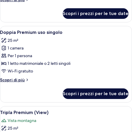
dettagli
per
Scopri i prezzi per le tue date
Doppia
Premium
Apri
Biancheria da letto di alta qualità, cop
6
Doppia Premium uso singolo
tutte
25 m²
le
1 camera
foto
per
Per 1 persona
Doppia
1 letto matrimoniale o 2 letti singoli
Premium
Wi-Fi gratuito
uso
Altri
Scopri di più
singolo
dettagli
per
Scopri i prezzi per le tue date
Doppia
Premium
uso
Apri
Vista dalla camera
5
singolo
Tripla Premium (View)
tutte
Vista montagna
le
25 m²
foto