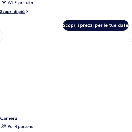
Wi-Fi gratuito
Altri
Scopri di più
dettagli
per
Scopri i prezzi per le tue date
Camera
Camera
Per 4 persone