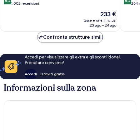
8,2
8,2
Centre
su
su
1.002 recensioni
264 
Centro
10,
10,
Il
233 €
di
Ottimo,
Ottimo,
prezzo
Malaga
1.002
264
tasse e oneri inclusi
attuale
23 ago - 24 ago
recensioni
recensio
è
233 €
Confronta strutture simili
Accedi per visualizzare gli extra e gli sconti idonei.
Prenotare conviene!
Accedi
Iscriviti gratis
Informazioni sulla zona