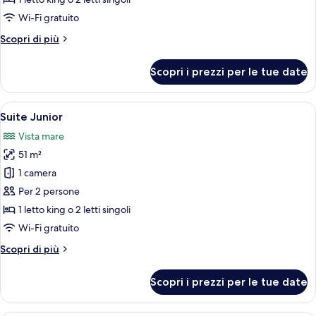
(Single
Wi-Fi gratuito
Use)
Altri
Scopri di più
dettagli
per
Scopri i prezzi per le tue date
Suite
Junior
(Single
Apri
Camera d'hotel con un letto grande, una
5
Use)
Suite Junior
tutte
Vista mare
le
51 m²
foto
per
1 camera
Suite
Per 2 persone
Junior
1 letto king o 2 letti singoli
Wi-Fi gratuito
Altri
Scopri di più
dettagli
per
Scopri i prezzi per le tue date
Suite
Junior