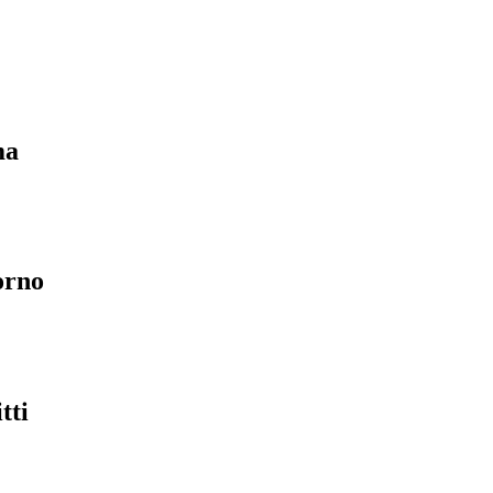
ma
orno
tti