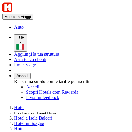
Acquista viaggi
Auto
EUR
•
Aggiungi la tua struttura
Assistenza clienti
I miei viaggi
Accedi
Risparmia subito con le tariffe per iscritti
Accedi
Scopri Hotels.com Rewards
Invia un feedback
Hotel
Hotel in zona Tirant Playa
Hotel a Isole Baleari
Hotel in Spagna
Hotel