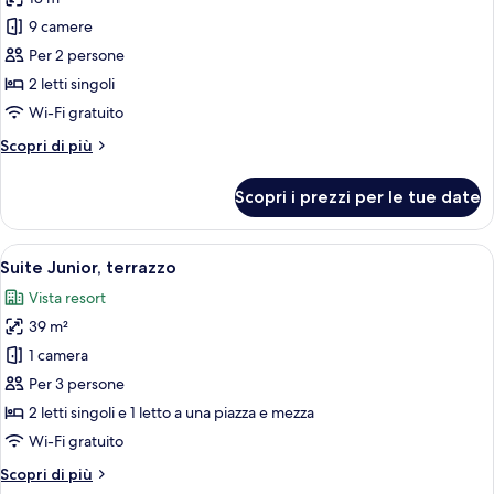
foto
per
9 camere
Camera
Per 2 persone
Superior
2 letti singoli
con
Wi-Fi gratuito
2
Altri
Scopri di più
letti
dettagli
singoli,
per
Scopri i prezzi per le tue date
terrazzo
Camera
Superior
con
Apri
Un ambiente compatto con divano, tavo
17
2
Suite Junior, terrazzo
tutte
letti
Vista resort
singoli,
le
terrazzo
39 m²
foto
per
1 camera
Suite
Per 3 persone
Junior,
2 letti singoli e 1 letto a una piazza e mezza
terrazzo
Wi-Fi gratuito
Altri
Scopri di più
dettagli