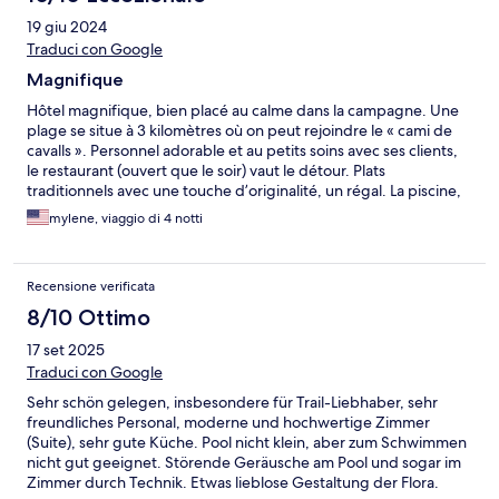
19 giu 2024
Traduci con Google
Magnifique
Hôtel magnifique, bien placé au calme dans la campagne. Une
plage se situe à 3 kilomètres où on peut rejoindre le « cami de
cavalls ». Personnel adorable et au petits soins avec ses clients,
le restaurant (ouvert que le soir) vaut le détour. Plats
traditionnels avec une touche d’originalité, un régal. La piscine,
les jardins sont très bien entretenus. Nous y reviendrons avec
mylene, viaggio di 4 notti
plaisir lors de notre prochain séjour.
Recensione verificata
8/10 Ottimo
17 set 2025
Traduci con Google
Sehr schön gelegen, insbesondere für Trail-Liebhaber, sehr
freundliches Personal, moderne und hochwertige Zimmer
(Suite), sehr gute Küche. Pool nicht klein, aber zum Schwimmen
nicht gut geeignet. Störende Geräusche am Pool und sogar im
Zimmer durch Technik. Etwas lieblose Gestaltung der Flora.