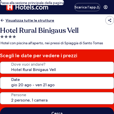
Passa alla sezione principale della pagina
Scarica l’app
Visualizza tutte le strutture
Hotel Rural Binigaus Vell
Struttura
a
Hotel con piscina all'aperto, nei pressi di Spiaggia di Santo Tomas
4.0
stelle
Scegli le date per vedere i prezzi
Dove vuoi andare?
Date
Persone
Cerca