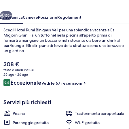
Vell
ietro
Avanti
153+
Panoramica
Camere
Posizione
Regolamenti
Scegli Hotel Rural Binigaus Vell per una splendida vacanza a Es
Migjorn Gran. Fai un tuffo nel nella piscina all'aperto prima di
fermarti a mangiare un boccone nel ristorante o a bere un drink al
bar/lounge. Gli altri punti di forza della struttura sono una terrazza e
un giardino.
Il
308 €
prezzo
tasse e oneri inclusi
attuale
25 ago - 26 ago
Piscina all'aperto, ombrelloni da piscina
è
Recensioni
Eccezionale
9,6
Vedi le 67 recensioni
308 €
9,6 su 10
Servizi più richiesti
Piscina
Trasferimento aeroportuale
Parcheggio gratuito
Wi-Fi gratuito