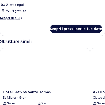
Junior,
2 letti singoli
2
Wi-Fi gratuito
letti
Altri
Scopri di più
singoli,
dettagli
terrazzo
per
Scopri i prezzi per le tue date
(Single
Suite
Junior,
Use)
2
Strutture simili
letti
singoli,
Hotel Seth 55 Santo Tomas
ARTIEM A
terrazzo
(Single
Use)
Hotel
ARTIEM
Hotel Seth 55 Santo Tomas
ARTIEM
Seth
Audax
Es Migjorn Gran
Ciutade
55
-
Piscina
Spa
Piscin
Santo
Adults