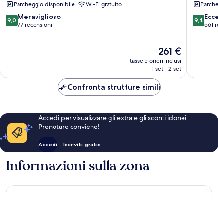
Parcheggio disponibile
Wi-Fi gratuito
Parche
Tomas
Only
Es
Hotel
9.0
9.4
Meraviglioso
Ecc
9,0
9,4
Migjorn
Ciutadel
su
su
77 recensioni
561 r
Gran
de
10,
10,
Menorc
Meraviglioso,
Eccezion
Il
261 €
77
561
prezzo
recensioni
recensio
tasse e oneri inclusi
attuale
1 set - 2 set
è
261 €
Confronta strutture simili
Accedi per visualizzare gli extra e gli sconti idonei.
Prenotare conviene!
Accedi
Iscriviti gratis
Informazioni sulla zona