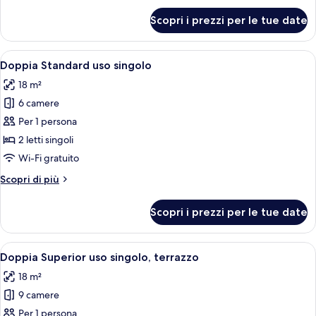
per
Scopri i prezzi per le tue date
Suite
Junior,
terrazzo
Apri
Un letto matrimoniale con una testiera
8
Doppia Standard uso singolo
tutte
18 m²
le
6 camere
foto
per
Per 1 persona
Doppia
2 letti singoli
Standard
Wi-Fi gratuito
uso
Altri
Scopri di più
singolo
dettagli
per
Scopri i prezzi per le tue date
Doppia
Standard
uso
Apri
Una camera da letto con soffitto in l
22
singolo
Doppia Superior uso singolo, terrazzo
tutte
18 m²
le
9 camere
foto
per
Per 1 persona