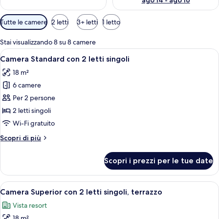
ago 14 - ago 16
Filtri
Tutte le camere
2 letti
3+ letti
1 letto
disponibili
per
Stai visualizzando 8 su 8 camere
le
Apri
Una camera da letto con testiera in leg
8
Camera Standard con 2 letti singoli
camere
tutte
18 m²
le
6 camere
foto
per
Per 2 persone
Camera
2 letti singoli
Standard
Wi-Fi gratuito
con
Altri
Scopri di più
2
dettagli
letti
per
Scopri i prezzi per le tue date
Camera
singoli
Standard
con
Apri
Una camera da letto con un letto, com
22
2
Camera Superior con 2 letti singoli, terrazzo
tutte
letti
Vista resort
singoli
le
18 m²