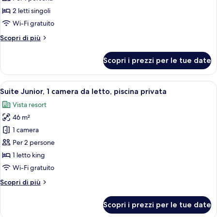
Doppia
2 letti singoli
Superior
Wi-Fi gratuito
uso
Altri
Scopri di più
singolo,
dettagli
terrazzo
per
Scopri i prezzi per le tue date
Doppia
Superior
uso
Apri
Una camera da letto con un letto, un
27
singolo,
Suite Junior, 1 camera da letto, piscina privata
tutte
terrazzo
Vista resort
le
46 m²
foto
per
1 camera
Suite
Per 2 persone
Junior,
1 letto king
1
Wi-Fi gratuito
camera
Altri
Scopri di più
da
dettagli
letto,
per
Scopri i prezzi per le tue date
piscina
Suite
Junior,