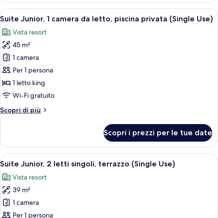
privata
1
Apri
Una camera da letto con un letto, un d
27
camera
Suite Junior, 1 camera da letto, piscina privata (Single Use)
tutte
da
Vista resort
letto,
le
piscina
45 m²
foto
privata
per
1 camera
Suite
Per 1 persona
Junior,
1 letto king
1
Wi-Fi gratuito
camera
Altri
Scopri di più
da
dettagli
letto,
per
Scopri i prezzi per le tue date
piscina
Suite
Junior,
privata
1
Apri
Un ambiente compatto con divano, tavo
(Single
17
camera
Suite Junior, 2 letti singoli, terrazzo (Single Use)
tutte
Use)
da
Vista resort
letto,
le
piscina
39 m²
foto
privata
per
1 camera
(Single
Suite
Use)
Per 1 persona