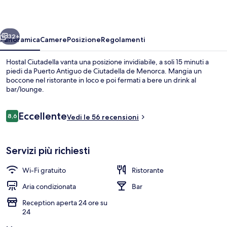
ietro
Avanti
32+
Panoramica
Camere
Posizione
Regolamenti
Hostal Ciutadella vanta una posizione invidiabile, a soli 15 minuti a
piedi da Puerto Antiguo de Ciutadella de Menorca. Mangia un
boccone nel ristorante in loco e poi fermati a bere un drink al
bar/lounge.
Recensioni
Eccellente
8,6
Vedi le 56 recensioni
8,6 su 10
Una scrivania, postazione laptop, tend
Servizi più richiesti
Wi-Fi gratuito
Ristorante
Aria condizionata
Bar
Reception aperta 24 ore su
24