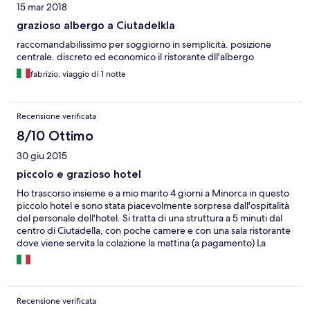
15 mar 2018
grazioso albergo a Ciutadelkla
raccomandabilissimo per soggiorno in semplicità. posizione
centrale. discreto ed economico il ristorante dll'albergo
fabrizio, viaggio di 1 notte
Recensione verificata
8/10 Ottimo
30 giu 2015
piccolo e grazioso hotel
Ho trascorso insieme e a mio marito 4 giorni a Minorca in questo
piccolo hotel e sono stata piacevolmente sorpresa dall'ospitalità
del personale dell'hotel. Si tratta di una struttura a 5 minuti dal
centro di Ciutadella, con poche camere e con una sala ristorante
dove viene servita la colazione la mattina (a pagamento) La
colazione è piuttosto nella media sia come qualità che come
varietà di cibo, con un buffet di dolci tipici, un po' di frutta e una
parte salata più ricca e variegata. Le camere sono pulitissime e
dotate di aria condizionata. Forse grazie alla posizione della
Recensione verificata
struttura o alla gentilezza del personale o alla luminosità delle