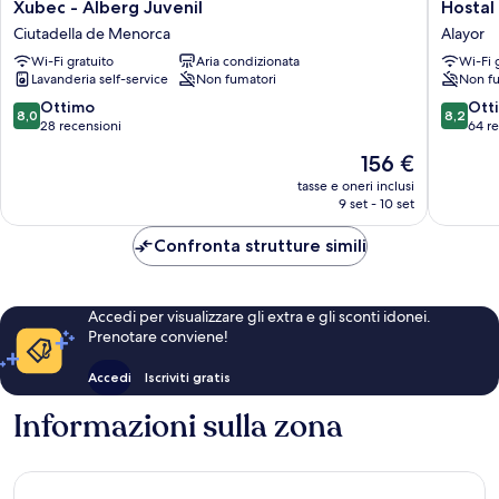
Xubec
Hostal
Xubec - Alberg Juvenil
Hostal
-
Castell
Ciutadella de Menorca
Alayor
Alberg
de
Wi-Fi gratuito
Aria condizionata
Wi-Fi 
Juvenil
Lô
Lavanderia self-service
Non fumatori
Non fu
Ciutadella
Alayor
de
8.0
8.2
Ottimo
Ott
8,0
8,2
Menorca
su
su
28 recensioni
64 r
10,
10,
Il
156 €
Ottimo,
Ottimo,
prezzo
28
64
tasse e oneri inclusi
attuale
9 set - 10 set
recensioni
recensio
è
156 €
Confronta strutture simili
Accedi per visualizzare gli extra e gli sconti idonei.
Prenotare conviene!
Accedi
Iscriviti gratis
Informazioni sulla zona