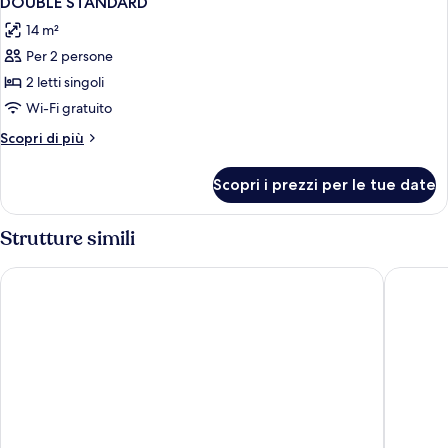
DOUBLE STANDARD
tutte
14 m²
le
Per 2 persone
foto
per
2 letti singoli
DOUBLE
Wi-Fi gratuito
STANDARD
Altri
Scopri di più
dettagli
per
Scopri i prezzi per le tue date
DOUBLE
STANDARD
Strutture simili
Xubec - Alberg Juvenil
Hostal Ca