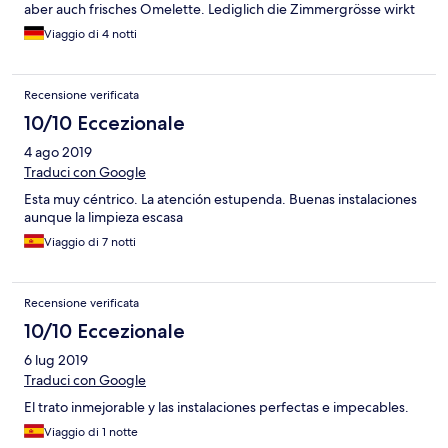
aber auch frisches Omelette. Lediglich die Zimmergrösse wirkt
etwas einengend, aber für ein paar Tage ist es in Ordnung.
Viaggio di 4 notti
Recensione verificata
10/10 Eccezionale
4 ago 2019
Traduci con Google
Esta muy céntrico. La atención estupenda. Buenas instalaciones
aunque la limpieza escasa
Viaggio di 7 notti
Recensione verificata
10/10 Eccezionale
6 lug 2019
Traduci con Google
El trato inmejorable y las instalaciones perfectas e impecables.
Viaggio di 1 notte