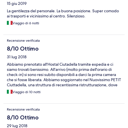
15 giu 2019
La gentilezza del personale. La buona posizione. Super comodo
ai trasporti e vicinissimo al centro. Silenzioso.
Viaggio di 6 notti
Recensione verificata
8/10 Ottimo
31 lug 2018
Abbiamo prenotato all'Hostal Ciutadella tramite expedia e ci
siamo trovati benissimo. All'arrivo (molto prima dell'orario di
check-in) si sono resi subito disponibili a darci la prima camera
che si fosse liberata. Abbiamo soggiornato nel Nuovissimo PETIT
Ciuttadella, una struttura di recentissima ristrutturazione, dove
erano allocate solo poche camere, quindi molto più silenzioso e
Viaggio di 10 notti
tranquillo. Perfetto!!! Ci ritornerei e Lo consiglierei.
Recensione verificata
8/10 Ottimo
29 lug 2018