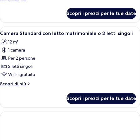
singolo
dettagli
per
Scopri i prezzi per le tue date
Doppia
uso
singolo
Apri
Una scrivania, postazione laptop, tend
9
Camera Standard con letto matrimoniale o 2 letti singoli
tutte
12 m²
le
1 camera
foto
per
Per 2 persone
Camera
2 letti singoli
Standard
Wi-Fi gratuito
con
Altri
Scopri di più
letto
dettagli
matrimoniale
per
Scopri i prezzi per le tue date
Camera
o
Standard
2
con
letti
letto
singoli
matrimoniale
o
2
letti