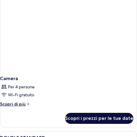
Camera
Per 4 persone
Wi-Fi gratuito
Altri
Scopri di più
dettagli
per
Scopri i prezzi per le tue date
Camera
Apri
Una scrivania, postazione laptop, tend
5