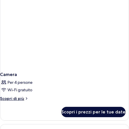
Camera
Per 4 persone
Wi-Fi gratuito
Altri
Scopri di più
dettagli
per
Scopri i prezzi per le tue date
Camera