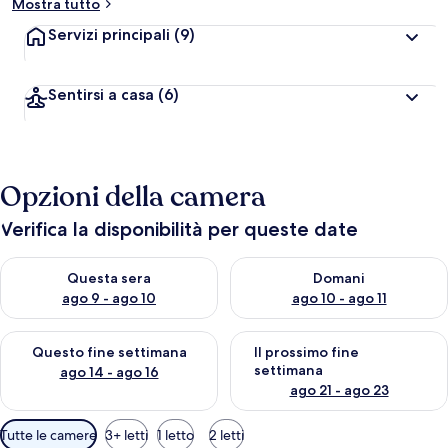
Mostra tutto
Servizi principali
(9)
Sentirsi a casa
(6)
Opzioni della camera
Verifica la disponibilità per queste date
Verifica la disponibilità per questa sera, ago 9 - ago 10
Verifica la disponibilità per d
Questa sera
Domani
ago 9 - ago 10
ago 10 - ago 11
Verifica la disponibilità per questo fine settimana, ago 14 - ag
Verifica la disponibilità per i
Questo fine settimana
Il prossimo fine
settimana
ago 14 - ago 16
ago 21 - ago 23
Filtri
Tutte le camere
3+ letti
1 letto
2 letti