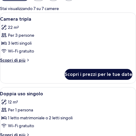
disponibili
per
Stai visualizzando 7 su 7 camere
le
Apri
Camera d'albergo con due letti, una T
5
Camera tripla
camere
tutte
22 m²
le
Per 3 persone
foto
per
3 letti singoli
Camera
Wi-Fi gratuito
tripla
Altri
Scopri di più
dettagli
per
Scopri i prezzi per le tue date
Camera
tripla
Apri
Una scrivania, postazione laptop, tend
7
Doppia uso singolo
tutte
12 m²
le
Per 1 persona
foto
per
1 letto matrimoniale o 2 letti singoli
Doppia
Wi-Fi gratuito
uso
Altri
Scopri di più