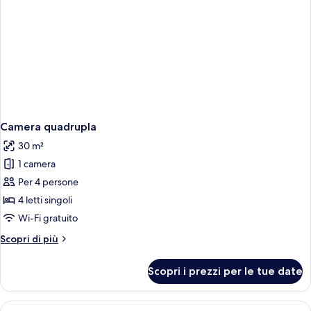
singoli
Camera quadrupla
30 m²
1 camera
Per 4 persone
4 letti singoli
Wi-Fi gratuito
Altri
Scopri di più
dettagli
per
Scopri i prezzi per le tue date
Camera
quadrupla