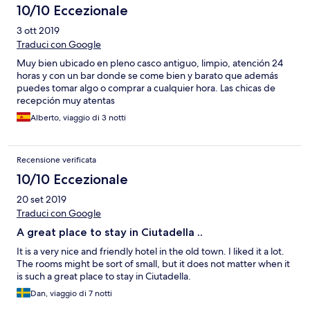
stanze, mi sono sentita immediatamente a mio agio, come se
10/10 Eccezionale
fossi a casa di amici, nonostante non si tratti di un hotel a 4 stelle.
3 ott 2019
Consigliato a tutti coloro che hanno voglia di assaporare il clima
Traduci con Google
della parte storica di Minorca in un ambiente piacevole e
ospitale.
Muy bien ubicado en pleno casco antiguo, limpio, atención 24
horas y con un bar donde se come bien y barato que además
puedes tomar algo o comprar a cualquier hora. Las chicas de
recepción muy atentas
Alberto, viaggio di 3 notti
Recensione verificata
10/10 Eccezionale
20 set 2019
Traduci con Google
A great place to stay in Ciutadella ..
It is a very nice and friendly hotel in the old town. I liked it a lot.
The rooms might be sort of small, but it does not matter when it
is such a great place to stay in Ciutadella.
Dan, viaggio di 7 notti