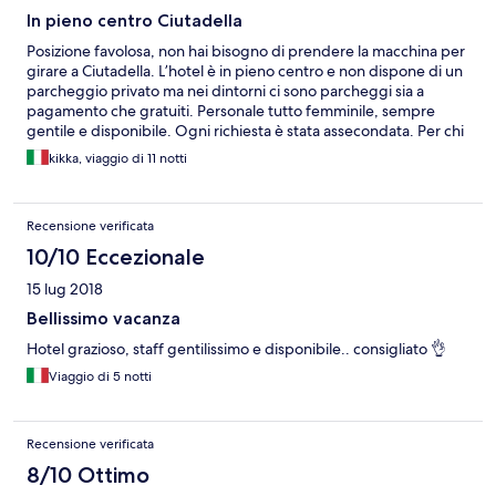
In pieno centro Ciutadella
Posizione favolosa, non hai bisogno di prendere la macchina per
girare a Ciutadella. L’hotel è in pieno centro e non dispone di un
parcheggio privato ma nei dintorni ci sono parcheggi sia a
pagamento che gratuiti. Personale tutto femminile, sempre
gentile e disponibile. Ogni richiesta è stata assecondata. Per chi
non cerca un hotel 5 stelle ma si accontenta di passare un
kikka, viaggio di 11 notti
soggiorno lo stesso confortevole e senza troppe pretese, ha
trovato il posto giusto! Ci torneremo di sicuro.
Recensione verificata
10/10 Eccezionale
15 lug 2018
Bellissimo vacanza
Hotel grazioso, staff gentilissimo e disponibile.. consigliato 👌
Viaggio di 5 notti
Recensione verificata
8/10 Ottimo