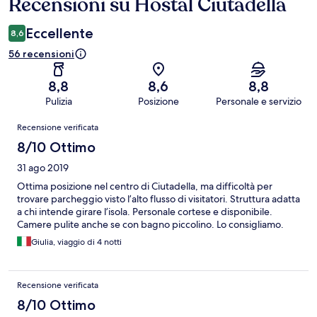
Recensioni su Hostal Ciutadella
Recensioni
Eccellente
8,6
56 recensioni
8,8
8,6
8,8
Pulizia
Posizione
Personale e servizio
Recensioni
Recensione verificata
8/10 Ottimo
31 ago 2019
Ottima posizione nel centro di Ciutadella, ma difficoltà per
trovare parcheggio visto l’alto flusso di visitatori. Struttura adatta
a chi intende girare l’isola. Personale cortese e disponibile.
Camere pulite anche se con bagno piccolino. Lo consigliamo.
Giulia, viaggio di 4 notti
Recensione verificata
8/10 Ottimo