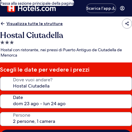
Passa alla sezione principale della pagina
Scarica l’app
Visualizza tutte le strutture
Hostal Ciutadella
Struttura
a
Hostal con ristorante, nei pressi di Puerto Antiguo de Ciutadella de
3.0
Menorca
stelle
Scegli le date per vedere i prezzi
Dove vuoi andare?
Date
Persone