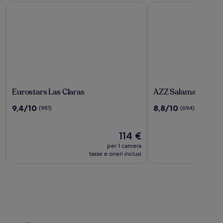
astellanos
Eurostars Las Claras
AZZ Salamanca Mont
Eurostars
AZZ
Eurostars Las Claras
AZZ Salamanca Mon
Las
Salamanca
9.4
8.8
9,4/10
8,8/10
(981)
(694)
Claras
Montalvo
su
su
10,
10,
(981)
Il
(694)
114 €
prezzo
per 1 camera
attuale
tasse e oneri inclusi
è
114 €