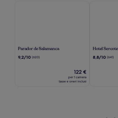
Parador de Salamanca
Hotel Sercotel
Parador
Hotel
Parador de Salamanca
Hotel Sercote
de
Sercotel
9.2
8.8
9,2/10
8,8/10
(620)
(641)
Salamanca
Las
su
su
Torres
10,
10,
Salamanca
(620)
Il
(641)
122 €
prezzo
per 1 camera
attuale
tasse e oneri inclusi
è
122 €