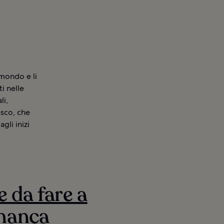
 mondo e li
ti nelle
li,
esco, che
gli inizi
e da fare a
manca