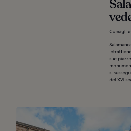
Sala
ved
Consigli e
Salamanca 
intrattiene
sue piazze
monumenti 
si sussegue
del XVI se