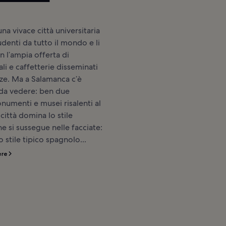
na vivace città universitaria
udenti da tutto il mondo e li
n l’ampia offerta di
cali e caffetterie disseminati
zze. Ma a Salamanca c’è
da vedere: ben due
onumenti e musei risalenti al
n città domina lo stile
e si sussegue nelle facciate:
no stile tipico spagnolo...
ere