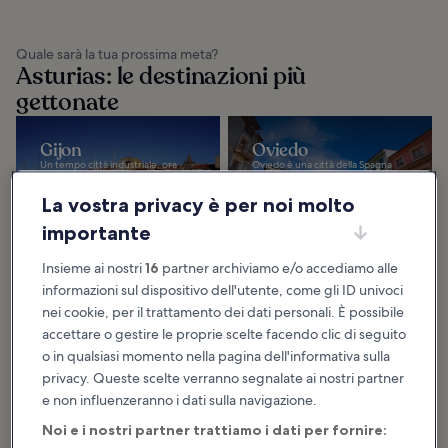
Quale sarà la tua prossima meta?
Asturias: le destinazioni più
gettonate
Gijon
Oviedo
Un tempo città industriale, ora
Oviedo è una città della Spagna
Gijon è una comunità costiera
nord-occidentale, situata in
riqualificata nel nord della Spagna.
un'area soleggiata tra i Monti
Oggi offre pittoresche
Cantabrici e l'incantevole Golfo di
La vostra privacy è per noi molto
passeggiate...
Biscaglia. È...
importante
Insieme ai nostri
16
partner archiviamo e/o accediamo alle
informazioni sul dispositivo dell'utente, come gli ID univoci
nei cookie, per il trattamento dei dati personali. È possibile
Consigli e storie divertenti
accettare o gestire le proprie scelte facendo clic di seguito
Asturias: cosa fare e cosa vedere
o in qualsiasi momento nella pagina dell'informativa sulla
privacy. Queste scelte verranno segnalate ai nostri partner
Mostra altro
e non influenzeranno i dati sulla navigazione.
10 cose da fare a
8 cose da fare a
Noi e i nostri partner trattiamo i dati per fornire: