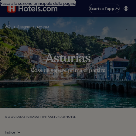
Passa alla sezione principale della pagina
Scarica l’app
GO
Spagna
Asturias
Asturias
Cose da sapere prima di partire
GO GUIDES
ASTURIAS
ATTIVITÀ
ASTURIAS: HOTEL
Indice