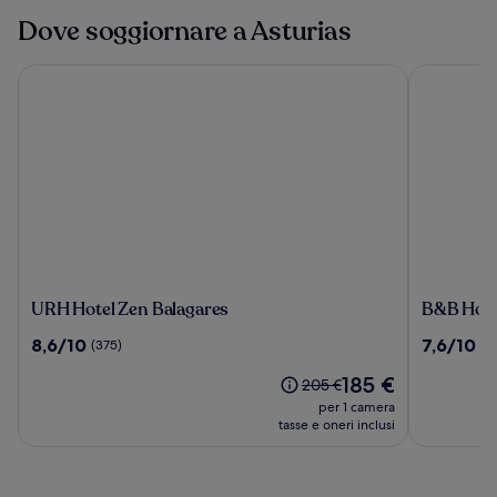
Dove soggiornare a Asturias
URH Hotel Zen Balagares
B&B Hotel 
URH
B&B
URH Hotel Zen Balagares
B&B Hote
Hotel
Hotel
8.6
7.6
8,6/10
7,6/10
(375)
(1
Zen
Gijón
su
su
Balagares
Centro
Il
185 €
10,
10,
Il
205 €
Begoña
prezzo
(375)
(123)
prezzo
per 1 camera
attuale
era
tasse e oneri inclusi
è
205 €,
185 €
ottieni
maggiori