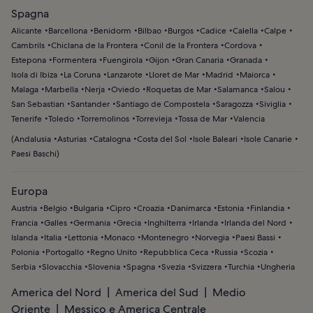
Spagna
Alicante
Barcellona
Benidorm
Bilbao
Burgos
Cadice
Calella
Calpe
Cambrils
Chiclana de la Frontera
Conil de la Frontera
Cordova
Estepona
Formentera
Fuengirola
Gijon
Gran Canaria
Granada
Isola di Ibiza
La Coruna
Lanzarote
Lloret de Mar
Madrid
Maiorca
Malaga
Marbella
Nerja
Oviedo
Roquetas de Mar
Salamanca
Salou
San Sebastian
Santander
Santiago de Compostela
Saragozza
Siviglia
Tenerife
Toledo
Torremolinos
Torrevieja
Tossa de Mar
Valencia
(
Andalusia
Asturias
Catalogna
Costa del Sol
Isole Baleari
Isole Canarie
Paesi Baschi
)
Europa
Austria
Belgio
Bulgaria
Cipro
Croazia
Danimarca
Estonia
Finlandia
Francia
Galles
Germania
Grecia
Inghilterra
Irlanda
Irlanda del Nord
Islanda
Italia
Lettonia
Monaco
Montenegro
Norvegia
Paesi Bassi
Polonia
Portogallo
Regno Unito
Repubblica Ceca
Russia
Scozia
Serbia
Slovacchia
Slovenia
Spagna
Svezia
Svizzera
Turchia
Ungheria
America del Nord
America del Sud
Medio
Oriente
Messico e America Centrale