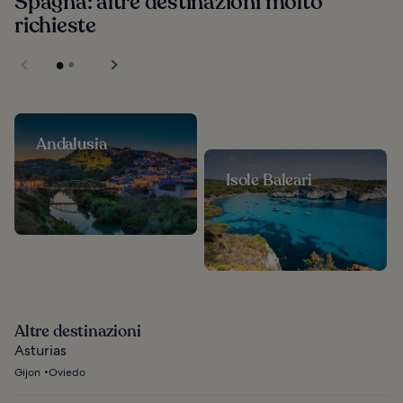
Spagna: altre destinazioni molto
richieste
Andalusia
Isole Baleari
Altre destinazioni
Asturias
Gijon
Oviedo