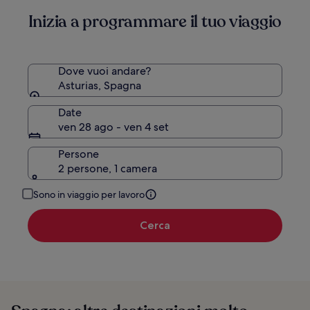
informazioni
Inizia a programmare il tuo viaggio
sulla
tariffa
standard.
Dove vuoi andare?
Asturias, Spagna
Date
ven 28 ago - ven 4 set
Persone
2 persone, 1 camera
Sono in viaggio per lavoro
Cerca