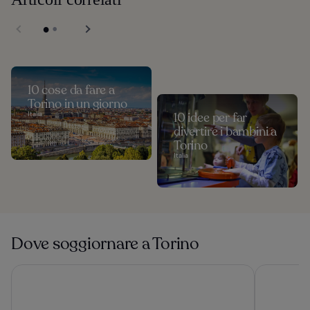
10 cose da fare a
Torino in un giorno
Italia
10 idee per far
divertire i bambini a
Torino
Italia
Dove soggiornare a Torino
Starhotels Majestic
Hilton Turi