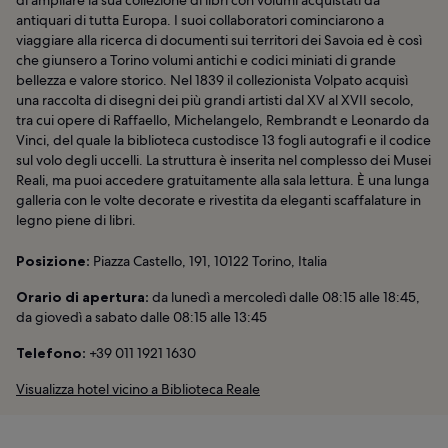
antiquari di tutta Europa. I suoi collaboratori cominciarono a
viaggiare alla ricerca di documenti sui territori dei Savoia ed è così
che giunsero a Torino volumi antichi e codici miniati di grande
bellezza e valore storico. Nel 1839 il collezionista Volpato acquisì
una raccolta di disegni dei più grandi artisti dal XV al XVII secolo,
tra cui opere di Raffaello, Michelangelo, Rembrandt e Leonardo da
Vinci, del quale la biblioteca custodisce 13 fogli autografi e il codice
sul volo degli uccelli. La struttura è inserita nel complesso dei Musei
Reali, ma puoi accedere gratuitamente alla sala lettura. È una lunga
galleria con le volte decorate e rivestita da eleganti scaffalature in
legno piene di libri.
Posizione:
Piazza Castello, 191, 10122 Torino, Italia
Orario di apertura:
da lunedì a mercoledì dalle 08:15 alle 18:45,
da giovedì a sabato dalle 08:15 alle 13:45
Telefono:
+39 011 1921 1630
Visualizza hotel vicino a Biblioteca Reale