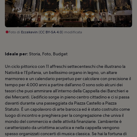
Foto di
Eccekevin
(
CC BY-SA 4.0
) modificata
Ideale per:
Storia, Foto, Budget
Un ciclo pittorico con 11 affreschi settecenteschi che illustrano la
Natività e l’Epifania, un bellissimo organo in legno, un altare
marmoreo e un calendario perpetuo per calcolare con precisione il
tempo per 4.000 anni a partire dall’anno 0 sono solo alcuni dei
tesori che puoi ammirare all’interno della Cappella dei Banchieri e
dei Mercanti. L’edificio sorge in pieno centro cittadino e ci si passa
davanti durante una passeggiata da Piazza Castello a Piazza
Statuto. È un capolavoro di arte barocca ed è stato costruito come
luogo di incontro e preghiera per la congregazione che univa il
mondo del commercio e delle attività finanziarie. L’ambiente è
caratterizzato da un’ottima acustica e nella cappella vengono
spesso organizzati concerti di musica classica. Se hai la fortuna di