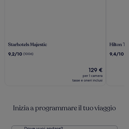
Starhotels
Hilton
Starhotels Majestic
Hilton Tu
Majestic
Turin
9.2
9.4
9,2/10
9,4/10
(1006)
(1
Centre
su
su
10,
10,
(1006)
Il
(109)
129 €
prezzo
per 1 camera
attuale
tasse e oneri inclusi
è
129 €
Inizia a programmare il tuo viaggio
Dove vuoi andare?