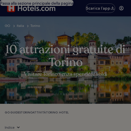
Passa alla sezione principale della pagina
Scarica l’app
GO
Italia
Torino
10 attrazioni gratuite di
Torino
Visitare Torino senza spendere soldi
GO GUIDES
TORINO
ATTIVITÀ
TORINO: HOTEL
Indice