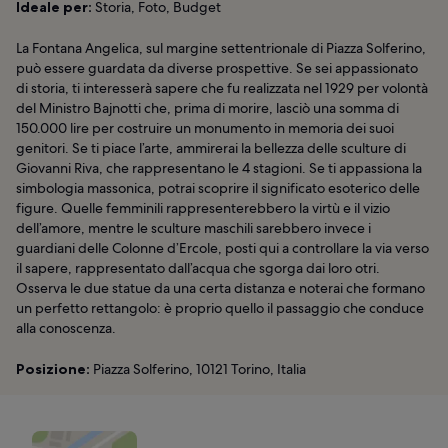
Ideale per:
Storia, Foto, Budget
La Fontana Angelica, sul margine settentrionale di Piazza Solferino,
può essere guardata da diverse prospettive. Se sei appassionato
di storia, ti interesserà sapere che fu realizzata nel 1929 per volontà
del Ministro Bajnotti che, prima di morire, lasciò una somma di
150.000 lire per costruire un monumento in memoria dei suoi
genitori. Se ti piace l’arte, ammirerai la bellezza delle sculture di
Giovanni Riva, che rappresentano le 4 stagioni. Se ti appassiona la
simbologia massonica, potrai scoprire il significato esoterico delle
figure. Quelle femminili rappresenterebbero la virtù e il vizio
dell’amore, mentre le sculture maschili sarebbero invece i
guardiani delle Colonne d’Ercole, posti qui a controllare la via verso
il sapere, rappresentato dall’acqua che sgorga dai loro otri.
Osserva le due statue da una certa distanza e noterai che formano
un perfetto rettangolo: è proprio quello il passaggio che conduce
alla conoscenza.
Posizione:
Piazza Solferino, 10121 Torino, Italia