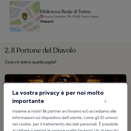
Biblioteca Reale di Torino
Piazza Castello, 191, 10122 Torino, Italia
Mappa
2. Il Portone del Diavolo
Cosa c’è dietro quella soglia?
La vostra privacy è per noi molto
importante
Insieme ai nostri
16
partner archiviamo e/o accediamo alle
informazioni sul dispositivo dell'utente, come gli ID univoci
nei cookie, per il trattamento dei dati personali. È possibile
accettare o gestire le proprie scelte facendo clic di seguito