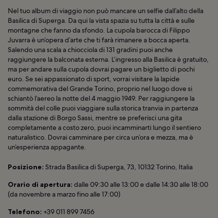
Nel tuo album di viaggio non può mancare un selfie dall’alto della
Basilica di Superga. Da qui la vista spazia su tutta la città e sulle
montagne che fanno da sfondo. La cupola barocca di Filippo
Juvarra è un’opera d’arte che ti farà rimanere a bocca aperta.
Salendo una scala a chiocciola di 131 gradini puoi anche
raggiungere la balconata esterna. L’ingresso alla Basilica è gratuito,
ma per andare sulla cupola dovrai pagare un biglietto di pochi
euro. Se sei appassionato di sport, vorrai visitare la lapide
commemorativa del Grande Torino, proprio nel luogo dove si
schiantò l’aereo la notte del 4 maggio 1949. Per raggiungere la
sommità del colle puoi viaggiare sulla storica tranvia in partenza
dalla stazione di Borgo Sassi, mentre se preferisci una gita
completamente a costo zero, puoi incamminarti lungo il sentiero
naturalistico. Dovrai camminare per circa un’ora e mezza, ma è
un’esperienza appagante.
Posizione:
Strada Basilica di Superga, 73, 10132 Torino, Italia
Orario di apertura:
dalle 09:30 alle 13:00 e dalle 14:30 alle 18:00
(da novembre a marzo fino alle 17:00)
Telefono:
+39 011 899 7456