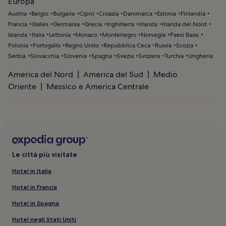
Europa
Austria
Belgio
Bulgaria
Cipro
Croazia
Danimarca
Estonia
Finlandia
Francia
Galles
Germania
Grecia
Inghilterra
Irlanda
Irlanda del Nord
Islanda
Italia
Lettonia
Monaco
Montenegro
Norvegia
Paesi Bassi
Polonia
Portogallo
Regno Unito
Repubblica Ceca
Russia
Scozia
Serbia
Slovacchia
Slovenia
Spagna
Svezia
Svizzera
Turchia
Ungheria
America del Nord
America del Sud
Medio
Oriente
Messico e America Centrale
Le città più visitate
Hotel in Italia
Hotel in Francia
Hotel in Spagna
Hotel negli Stati Uniti