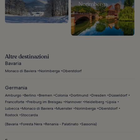
Norimberga
Altre destinazioni
Bavaria
Monaco di Baviera
Norimberga
Oberstdorf
Germania
Amburgo
Berlino
Bremen
Colonia
Dortmund
Dresden
Düsseldorf
Francoforte
Freiburg im Breisgau
Hannover
Heidelberg
Lipsia
Lubecca
Monaco di Baviera
Muenster
Norimberga
Oberstdorf
Rostock
Stoccarda
(
Bavaria
Foresta Nera
Renania - Palatinato
Sassonia
)