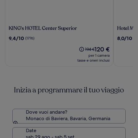
KING's
Hotel
KING's HOTEL Center Superior
Hotel Mo
HOTEL
Mondial
9.4
8.0
9,4/10
8,0/10
(1776)
(9
Center
Munich
su
su
Superior
Il
120 €
10,
10,
Il
194 €
prezzo
(1776)
(99)
prezzo
per 1 camera
attuale
era
tasse e oneri inclusi
è
194 €,
120 €
ottieni
maggiori
informazioni
Inizia a programmare il tuo viaggio
sulla
tariffa
standard.
Dove vuoi andare?
Monaco di Baviera, Bavaria, Germania
Date
sab 29 ago - sab 5 set