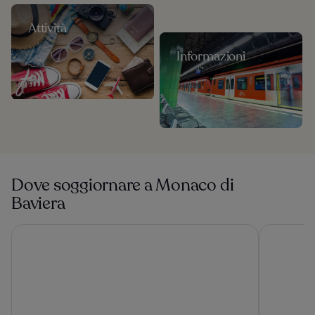
Attività
Informazioni
Dove soggiornare a Monaco di
Baviera
KING's HOTEL Center Superior
Hotel Mon