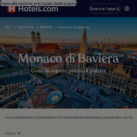
Passa alla sezione principale della pagina
Scarica l’app
GO
Germania
Bavaria
Monaco di Baviera
Monaco di Baviera
Cose da sapere prima di partire
GO GUIDES
MONACO DI BAVIERA
ATTIVITÀ
INFORMAZIONI
MONACO DI BAVIERA: HOTEL
Indice