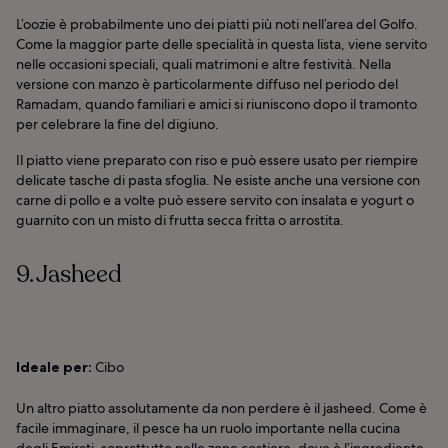
L’oozie è probabilmente uno dei piatti più noti nell’area del Golfo.
Come la maggior parte delle specialità in questa lista, viene servito
nelle occasioni speciali, quali matrimoni e altre festività. Nella
versione con manzo è particolarmente diffuso nel periodo del
Ramadam, quando familiari e amici si riuniscono dopo il tramonto
per celebrare la fine del digiuno.
Il piatto viene preparato con riso e può essere usato per riempire
delicate tasche di pasta sfoglia. Ne esiste anche una versione con
carne di pollo e a volte può essere servito con insalata e yogurt o
guarnito con un misto di frutta secca fritta o arrostita.
9. Jasheed
Ideale per:
Cibo
Un altro piatto assolutamente da non perdere è il jasheed. Come è
facile immaginare, il pesce ha un ruolo importante nella cucina
degli Emirati, soprattutto nelle zone costiere, dove è l’ingrediente