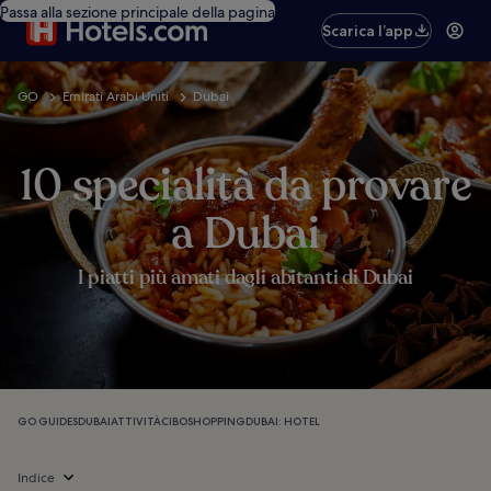
Passa alla sezione principale della pagina
Scarica l’app
GO
Emirati Arabi Uniti
Dubai
10 specialità da provare
a Dubai
I piatti più amati dagli abitanti di Dubai
GO GUIDES
DUBAI
ATTIVITÀ
CIBO
SHOPPING
DUBAI: HOTEL
Indice