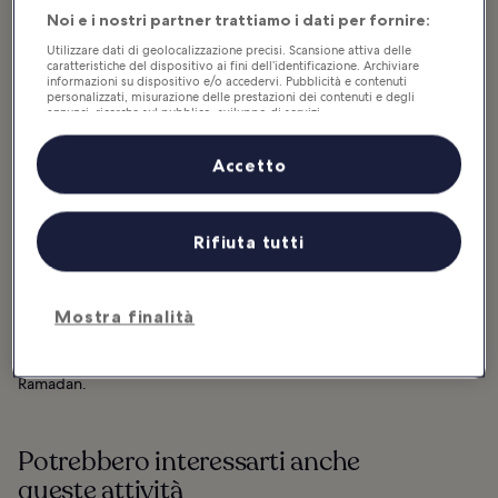
Noi e i nostri partner trattiamo i dati per fornire:
Utilizzare dati di geolocalizzazione precisi. Scansione attiva delle
Foto di
Miansari66
(
CC0 1.0
) modificata
caratteristiche del dispositivo ai fini dell’identificazione. Archiviare
informazioni su dispositivo e/o accedervi. Pubblicità e contenuti
personalizzati, misurazione delle prestazioni dei contenuti e degli
annunci, ricerche sul pubblico, sviluppo di servizi.
Elenco dei partner (fornitori)
Ideale per:
Cibo
Accetto
Il majboos è un piatto molto amato sia dai visitatori sia dagli abitanti
di Dubai e, anche in questo caso, la ricetta viene tramandata di
generazione in generazione.
Rifiuta tutti
Gli ingredienti principali sono riso basmati e diversi tipi di carne.
Nella versione degli Emirati, il majboos è spesso preparato con
Mostra finalità
carne di pollo condita con un misto di spezie e verdure. Il piatto
viene servito spesso in occasione di feste e celebrazioni in famiglia
ed è uno dei protagonisti dell’iftar, il pasto serale nel periodo del
Ramadan.
Potrebbero interessarti anche
queste attività