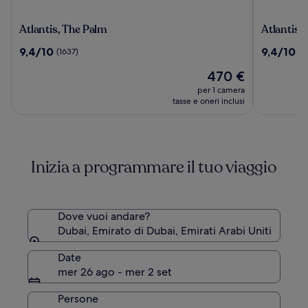
Atlantis,
Atlantis
Atlantis, The Palm
Atlantis 
The
The
9.4
9.4
9,4/10
9,4/10
(1637)
(7
Palm
Royal
su
su
Il
470 €
10,
10,
prezzo
(1637)
(704)
per 1 camera
attuale
tasse e oneri inclusi
è
470 €
Inizia a programmare il tuo viaggio
Dove vuoi andare?
Dubai, Emirato di Dubai, Emirati Arabi Uniti
Date
mer 26 ago - mer 2 set
Persone