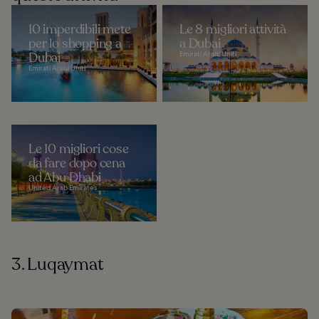
10 imperdibili mete
Le 8 migliori attività
per lo shopping a
a Dubai
Dubai
Emirati Arabi Uniti
Emirati Arabi Uniti
Le 10 migliori cose
da fare dopo cena
ad Abu Dhabi
United Arab Emirates
3. Luqaymat