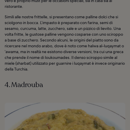
vero e proprio must per le occasioni speciali, sia in casa sia al
ristorante.
Simili alle nostre frittelle, si presentano come palline dolci che si
sciolgono in bocca. L’impasto è preparato con farina, semi di
sesamo, curcuma, latte, zucchero, sale e un pizzico di lievito. Una
volta fritte, le gustose palline vengono cosparse con uno sciroppo
a base di zucchero. Secondo alcuni, le origini del piatto sono da
ricercare nel mondo arabo, dove è noto come halwa al-luqaymat o
‘awama, ma in realtà ne esistono diverse versioni, tra cui una greca
che prende il nome di loukoumades. Il denso sciroppo simile al
miele (sharbat) utilizzato per guarnire i luqaymat è invece originario
della Turchia.
4. Madrouba