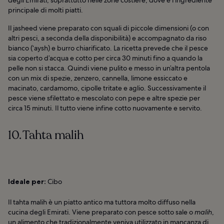
principale di molti piatti.
Il jasheed viene preparato con squali di piccole dimensioni (o con
altri pesci, a seconda della disponibilità) e accompagnato da riso
bianco (‘aysh) e burro chiarificato. La ricetta prevede che il pesce
sia coperto d’acqua e cotto per circa 30 minuti fino a quando la
pelle non si stacca. Quindi viene pulito e messo in un’altra pentola
con un mix di spezie, zenzero, cannella, limone essiccato e
macinato, cardamomo, cipolle tritate e aglio. Successivamente il
pesce viene sfilettato e mescolato con pepe e altre spezie per
circa 15 minuti. Il tutto viene infine cotto nuovamente e servito.
10. Tahta malih
Ideale per:
Cibo
Il tahta malih è un piatto antico ma tuttora molto diffuso nella
cucina degli Emirati. Viene preparato con pesce sotto sale o
malih
,
un alimento che tradizionalmente veniva utilizzato in mancanza di