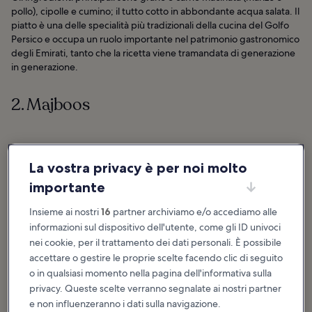
pollo), cipolle e cumino; il tutto cotto in abbondante acqua salata. Il
piatto è una delle specialità più tradizionali della cucina del Golfo
Persico e occupa un ruolo importante nel patrimonio gastronomico
degli Emirati, tanto che la ricetta viene tramandata di generazione
in generazione.
2. Majboos
La vostra privacy è per noi molto
importante
Insieme ai nostri
16
partner archiviamo e/o accediamo alle
informazioni sul dispositivo dell'utente, come gli ID univoci
nei cookie, per il trattamento dei dati personali. È possibile
accettare o gestire le proprie scelte facendo clic di seguito
o in qualsiasi momento nella pagina dell'informativa sulla
privacy. Queste scelte verranno segnalate ai nostri partner
e non influenzeranno i dati sulla navigazione.