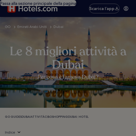
Passa alla sezione principale della pagina
Scarica l’app
GO
Emirati Arabi Uniti
Dubai
Le 8 migliori attività a
Dubai
Per cosa è famosa Dubai?
GO GUIDES
DUBAI
ATTIVITÀ
CIBO
SHOPPING
DUBAI: HOTEL
Indice