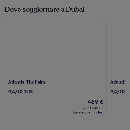
Dove soggiornare a Dubai
Atlantis, The Palm
Atlantis Th
Atlantis,
Atlantis
Atlantis, The Palm
Atlantis 
The
The
9.4
9.4
9,4/10
9,4/10
(1638)
(7
Palm
Royal
su
su
Il
469 €
10,
10,
prezzo
(1638)
(706)
per 1 camera
attuale
tasse e oneri inclusi
è
469 €