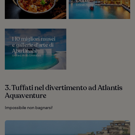
Dubai
Emirati Arabi Uniti
I 10 migliori musei
e gallerie d'arte di
Abu Dhabi
United Arab Emirates
3. Tuffati nel divertimento ad Atlantis
Aquaventure
Impossibile non bagnarsi!