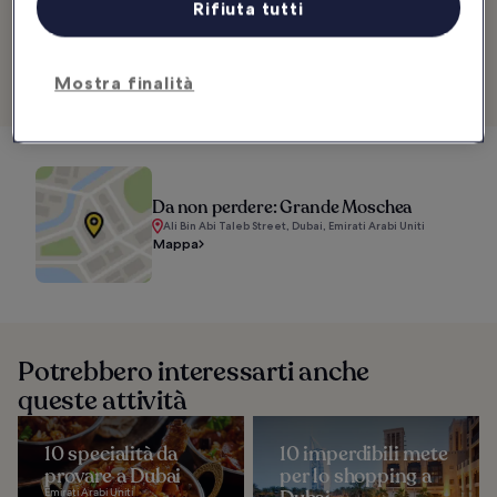
Rifiuta tutti
venerdì dalle 16:30 alle 22:00
Telefono:
+971 (0)800 600
Mostra finalità
Visualizza hotel vicino a Grande moschea
Da non perdere: Grande Moschea
Ali Bin Abi Taleb Street, Dubai, Emirati Arabi Uniti
Mappa
Potrebbero interessarti anche
queste attività
10 specialità da
10 imperdibili mete
provare a Dubai
per lo shopping a
Emirati Arabi Uniti