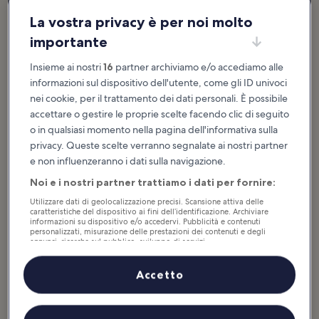
La vostra privacy è per noi molto
importante
Insieme ai nostri
16
partner archiviamo e/o accediamo alle
informazioni sul dispositivo dell'utente, come gli ID univoci
nei cookie, per il trattamento dei dati personali. È possibile
accettare o gestire le proprie scelte facendo clic di seguito
Ideale per:
Storia, Foto
o in qualsiasi momento nella pagina dell'informativa sulla
privacy. Queste scelte verranno segnalate ai nostri partner
La Grande Moschea di Bur Dubai è famosa per lo straordinario
e non influenzeranno i dati sulla navigazione.
numero di cupole (45 piccole e 9 grandi) e per il gigantesco
minareto che, con 70 metri di altezza, è il più alto della città. Ogni
Noi e i nostri partner trattiamo i dati per fornire:
cupola sfoggia bellissimi pannelli di vetro colorato che brillano al
Utilizzare dati di geolocalizzazione precisi. Scansione attiva delle
sole.
caratteristiche del dispositivo ai fini dell’identificazione. Archiviare
informazioni su dispositivo e/o accedervi. Pubblicità e contenuti
La Grande Moschea è una delle attrazioni più riconoscibili della
personalizzati, misurazione delle prestazioni dei contenuti e degli
annunci, ricerche sul pubblico, sviluppo di servizi.
città. Assicurati di visitarla al mattino o subito dopo il tramonto per
Elenco dei partner (fornitori)
evitare le ore più calde della giornata.
Accetto
Posizione:
Ali Bin Abi Taleb Street, Dubai, Emirati Arabi Uniti
Orario di apertura:
Da sabato a giovedì dalle 09:00 alle 22:00