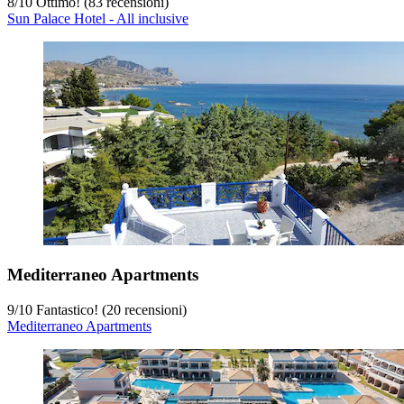
8
/
10
Ottimo! (83 recensioni)
Sun Palace Hotel - All inclusive
Mediterraneo Apartments
9
/
10
Fantastico! (20 recensioni)
Mediterraneo Apartments