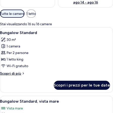
ago 14 - ago 16
Filtri
Tutte le camere
1 letto
disponibili
per
Stai visualizzando 16 su 16 camere
le
Apri
Camera d'albergo con un letto, un como
8
Bungalow Standard
camere
tutte
30 m²
le
1 camera
foto
per
Per 2 persone
Bungalow
1 letto king
Standard
Wi-Fi gratuito
Altri
Scopri di più
dettagli
per
Scopri i prezzi per le tue date
Bungalow
Standard
Apri
Una camera d'albergo con un letto, una
5
Bungalow Standard, vista mare
tutte
Vista mare
le