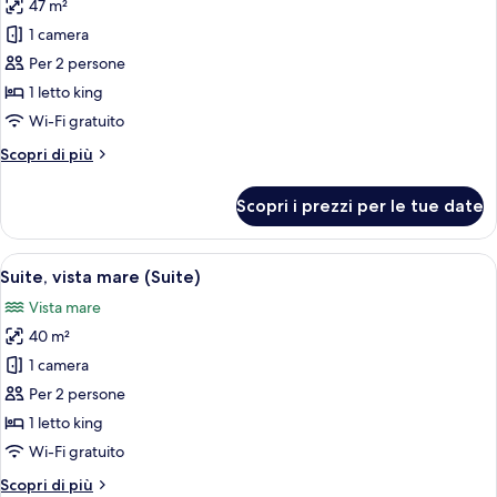
spiaggia
47 m²
foto
(Suite)
per
1 camera
Suite
Per 2 persone
Superior,
1 letto king
vista
Wi-Fi gratuito
mare
Altri
Scopri di più
(Suite)
dettagli
per
Scopri i prezzi per le tue date
Suite
Superior,
vista
Apri
Una camera da letto con un letto gran
7
mare
Suite, vista mare (Suite)
tutte
(Suite)
Vista mare
le
40 m²
foto
per
1 camera
Suite,
Per 2 persone
vista
1 letto king
mare
Wi-Fi gratuito
(Suite)
Altri
Scopri di più