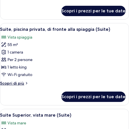
dettagli
alla
per
Scopri i prezzi per le tue date
spiaggia
Bungalow,
vista
spiaggia,
Apri
Una camera da letto con un letto grand
10
di
Suite, piscina privata, di fronte alla spiaggia (Suite)
tutte
fronte
Vista spiaggia
alla
le
spiaggia
55 m²
foto
per
1 camera
Suite,
Per 2 persone
piscina
1 letto king
privata,
Wi-Fi gratuito
di
Altri
Scopri di più
fronte
dettagli
alla
per
Scopri i prezzi per le tue date
spiaggia
Suite,
piscina
(Suite)
privata,
Apri
Una camera moderna con un letto gran
7
di
Suite Superior, vista mare (Suite)
tutte
fronte
Vista mare
alla
le