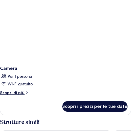
Camera
Per 1 persona
Wi-Fi gratuito
Altri
Scopri di più
dettagli
per
Scopri i prezzi per le tue date
Camera
Strutture simili