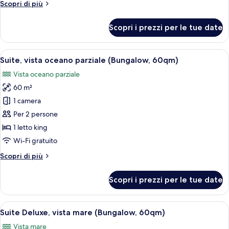
Altri
Scopri di più
vista
dettagli
spiaggia,
per
Scopri i prezzi per le tue date
Suite
di
Presidenziale,
fronte
1
Apri
Una camera da letto moderna con un le
alla
7
letto
Suite, vista oceano parziale (Bungalow, 60qm)
tutte
spiaggia
king,
Vista oceano parziale
vista
le
spiaggia,
60 m²
foto
di
per
1 camera
fronte
Suite,
alla
Per 2 persone
spiaggia
vista
1 letto king
oceano
Wi-Fi gratuito
parziale
Altri
Scopri di più
(Bungalow,
dettagli
60qm)
per
Scopri i prezzi per le tue date
Suite,
vista
oceano
Apri
Camera d'albergo con un'ampia finestr
9
parziale
Suite Deluxe, vista mare (Bungalow, 60qm)
tutte
(Bungalow,
Vista mare
60qm)