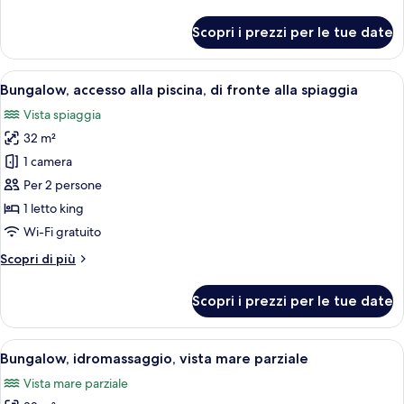
dettagli
per
Scopri i prezzi per le tue date
Suite,
vista
mare
Apri
Una moderna camera d'albergo con un'a
6
(Suite)
Bungalow, accesso alla piscina, di fronte alla spiaggia
tutte
Vista spiaggia
le
32 m²
foto
per
1 camera
Bungalow,
Per 2 persone
accesso
1 letto king
alla
Wi-Fi gratuito
piscina,
Altri
Scopri di più
di
dettagli
fronte
per
Scopri i prezzi per le tue date
alla
Bungalow,
accesso
spiaggia
alla
Apri
Una camera da letto moderna con un gra
6
piscina,
Bungalow, idromassaggio, vista mare parziale
tutte
di
Vista mare parziale
fronte
le
alla