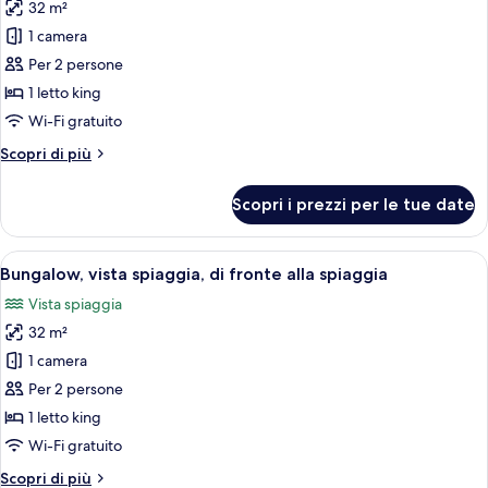
32 m²
foto
per
1 camera
Bungalow
Per 2 persone
Standard,
1 letto king
vista
Wi-Fi gratuito
mare
Altri
Scopri di più
dettagli
per
Scopri i prezzi per le tue date
Bungalow
Standard,
vista
Apri
Camera d'albergo moderna con un letto 
5
mare
Bungalow, vista spiaggia, di fronte alla spiaggia
tutte
Vista spiaggia
le
32 m²
foto
per
1 camera
Bungalow,
Per 2 persone
vista
1 letto king
spiaggia,
Wi-Fi gratuito
di
Altri
Scopri di più
fronte