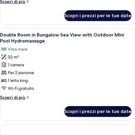
Altri
Scopri di più
alla
dettagli
spiaggia
per
Scopri i prezzi per le tue date
(Bungalow,
Suite
Deluxe,
60qm)
di
Apri
Una camera d'albergo con un letto, una
6
fronte
Double Room in Bungalow Sea View with Outdoor Mini
tutte
alla
Pool Hydromassage
spiaggia
le
Vista mare
(Bungalow,
foto
60qm)
32 m²
per
1 camera
Double
Room
Per 2 persone
in
1 letto king
Bungalow
Wi-Fi gratuito
Sea
Altri
Scopri di più
View
dettagli
with
per
Scopri i prezzi per le tue date
Double
Outdoor
Room
Mini
in
Pool
Bungalow
Sea