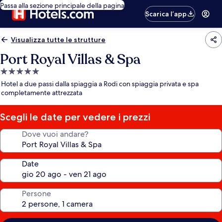
Passa alla sezione principale della pagina
Scarica l’app
Visualizza tutte le strutture
Port Royal Villas & Spa
Struttura
a
Hotel a due passi dalla spiaggia a Rodi con spiaggia privata e spa
5.0
completamente attrezzata
stelle
Scegli le date per vedere i prezzi
Dove vuoi andare?
Date
Persone