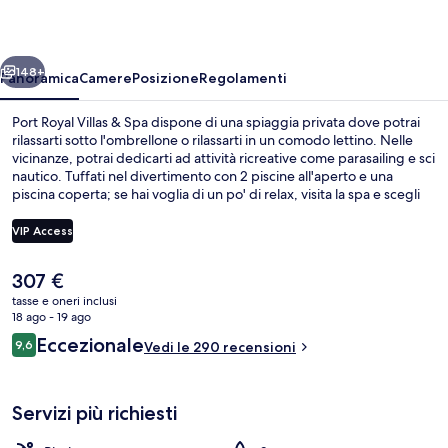
&
Spa
ietro
Avanti
148+
Panoramica
Camere
Posizione
Regolamenti
Port Royal Villas & Spa dispone di una spiaggia privata dove potrai
rilassarti sotto l'ombrellone o rilassarti in un comodo lettino. Nelle
vicinanze, potrai dedicarti ad attività ricreative come parasailing e sci
nautico. Tuffati nel divertimento con 2 piscine all'aperto e una
piscina coperta; se hai voglia di un po' di relax, visita la spa e scegli
tra massaggi, body wrap e trattamenti per il viso. Main Royal Blue,
uno dei 4 ristoranti in loco, propone cucina internazionale e serve la
VIP Access
colazione, il pranzo e la cena. Gli altri punti di forza di questo hotel di
lusso sono 2 bar a bordo piscina, una terrazza panoramica e un lazy
Il
307 €
river. Altri viaggiatori apprezzano il personale gentile della struttura.
Piscina coperta, 2 piscine all'aperto, om
prezzo
tasse e oneri inclusi
attuale
18 ago - 19 ago
è
Recensioni
Eccezionale
9,6
Vedi le 290 recensioni
307 €
9,6 su 10
Servizi più richiesti