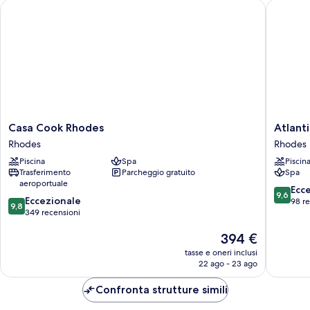
Casa Cook Rhodes
Atlantica
Casa
Atlantic
Casa Cook Rhodes
Atlanti
Cook
Imperial
Rhodes
Rhodes
Rhodes
Resort
Piscina
Spa
Piscin
Rhodes
-
Trasferimento
Parcheggio gratuito
Spa
Adults
aeroportuale
Only
9.6
Ecc
9,6
9.8
Eccezionale
Rhodes
su
98 r
9,8
su
349 recensioni
10,
10,
Eccezion
Il
394 €
Eccezionale,
98
prezzo
349
recensio
tasse e oneri inclusi
attuale
recensioni
22 ago - 23 ago
è
394 €
Confronta strutture simili