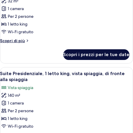
32 m²
foto
spiaggia
per
1 camera
Bungalow,
Per 2 persone
idromassaggio,
1 letto king
vista
Wi-Fi gratuito
mare
Altri
Scopri di più
parziale
dettagli
per
Scopri i prezzi per le tue date
Bungalow,
idromassaggio,
vista
Apri
Una camera da letto con un letto grand
16
mare
Suite Presidenziale, 1 letto king, vista spiaggia, di fronte
tutte
parziale
alla spiaggia
le
Vista spiaggia
foto
140 m²
per
1 camera
Suite
Presidenziale,
Per 2 persone
1
1 letto king
letto
Wi-Fi gratuito
king,