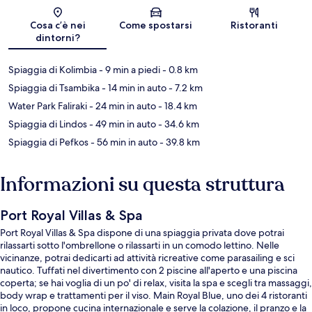
Mappa
Cosa c’è nei
Come spostarsi
Ristoranti
dintorni?
Spiaggia di Kolimbia
- 9 min a piedi
- 0.8 km
Spiaggia di Tsambika
- 14 min in auto
- 7.2 km
Water Park Faliraki
- 24 min in auto
- 18.4 km
Spiaggia di Lindos
- 49 min in auto
- 34.6 km
Spiaggia di Pefkos
- 56 min in auto
- 39.8 km
Informazioni su questa struttura
Port Royal Villas & Spa
Port Royal Villas & Spa dispone di una spiaggia privata dove potrai
rilassarti sotto l'ombrellone o rilassarti in un comodo lettino. Nelle
vicinanze, potrai dedicarti ad attività ricreative come parasailing e sci
nautico. Tuffati nel divertimento con 2 piscine all'aperto e una piscina
coperta; se hai voglia di un po' di relax, visita la spa e scegli tra massaggi,
body wrap e trattamenti per il viso. Main Royal Blue, uno dei 4 ristoranti
in loco, propone cucina internazionale e serve la colazione, il pranzo e la