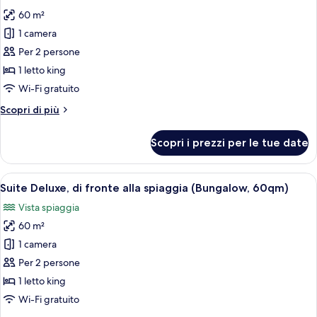
le
60 m²
foto
per
1 camera
Suite
Per 2 persone
Deluxe,
1 letto king
vista
Wi-Fi gratuito
mare
Altri
Scopri di più
(Bungalow,
dettagli
60qm)
per
Scopri i prezzi per le tue date
Suite
Deluxe,
vista
Apri
Camera d'albergo con un'ampia finestr
9
mare
Suite Deluxe, di fronte alla spiaggia (Bungalow, 60qm)
tutte
(Bungalow,
Vista spiaggia
60qm)
le
60 m²
foto
per
1 camera
Suite
Per 2 persone
Deluxe,
1 letto king
di
Wi-Fi gratuito
fronte