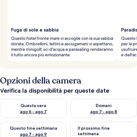
Fuga di sole e sabbia
Paradi
Questo hotel fronte mare vi accoglie con la sua sabbia
Questo h
dorata. Ombrelloni, lettini e asciugamani vi aspettano,
per la p
mentre minigolf, sci d'acqua e parasailing renderanno
usufruir
il tutto ancora più emozionante.
e dell'a
Opzioni della camera
Verifica la disponibilità per queste date
Verifica la disponibilità per questa sera, ago 6 - ago 7
Verifica la disponibilità per d
Questa sera
Domani
ago 6 - ago 7
ago 7 - ago 8
Verifica la disponibilità per questo fine settimana, ago 7 - ago
Verifica la disponibilità per il
Questo fine settimana
Il prossimo fine
settimana
ago 7 - ago 9