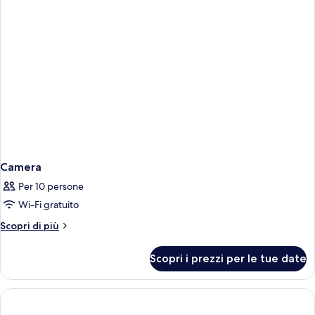
Hydromassage
View
with
Outdoor
Mini
Pool
Hydromassage
Camera
Per 10 persone
Wi-Fi gratuito
Altri
Scopri di più
dettagli
per
Scopri i prezzi per le tue date
Camera