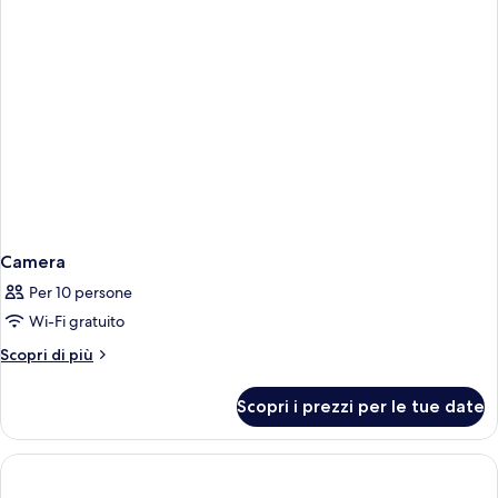
Camera
Per 10 persone
Wi-Fi gratuito
Altri
Scopri di più
dettagli
per
Scopri i prezzi per le tue date
Camera