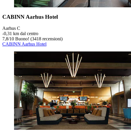
CABINN Aarhus Hotel
Aarhus C
‐
0,31 km dal centro
7,8
/
10
Buono! (3418 recensioni)
CABINN Aarhus Hotel