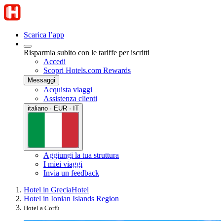
Scarica l’app
Risparmia subito con le tariffe per iscritti
Accedi
Scopri Hotels.com Rewards
Messaggi
Acquista viaggi
Assistenza clienti
italiano · EUR · IT
Aggiungi la tua struttura
I miei viaggi
Invia un feedback
Hotel in Grecia
Hotel
Hotel in Ionian Islands Region
Hotel a Corfù