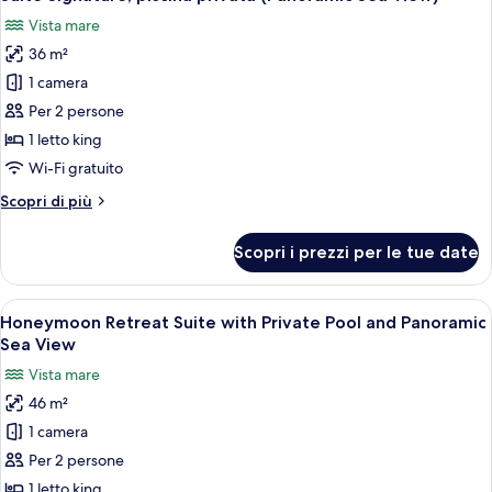
tutte
View
with
Vista mare
Private
le
Pool
36 m²
foto
and
per
1 camera
Panoramic
Suite
Sea
Per 2 persone
View
Signature,
1 letto king
piscina
Wi-Fi gratuito
privata
Altri
Scopri di più
(Panoramic
dettagli
Sea
per
Scopri i prezzi per le tue date
View)
Suite
Signature,
piscina
Apri
Una moderna camera d'albergo con diva
5
privata
Honeymoon Retreat Suite with Private Pool and Panoramic
tutte
(Panoramic
Sea View
Sea
le
Vista mare
View)
foto
46 m²
per
1 camera
Honeymoon
Retreat
Per 2 persone
Suite
1 letto king