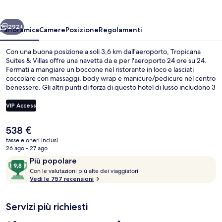
Villas
ietro
Avanti
292+
Panoramica
Camere
Posizione
Regolamenti
Con una buona posizione a soli 3,6 km dall'aeroporto, Tropicana
Suites & Villas offre una navetta da e per l'aeroporto 24 ore su 24.
Fermati a mangiare un boccone nel ristorante in loco e lasciati
coccolare con massaggi, body wrap e manicure/pedicure nel centro
benessere. Gli altri punti di forza di questo hotel di lusso includono 3
bar a bordo piscina, un centro fitness e una palestra. Gli ospiti
apprezzano molto la piscina e il personale gentile.
VIP Access
Il
538 €
Dettaglio esterni
prezzo
tasse e oneri inclusi
attuale
26 ago - 27 ago
è
Recensioni
9,8
Più popolare
538 €
C
su
Con le valutazioni più alte dei viaggiatori
o
Vedi le 757 recensioni
10,
n
Più
popolare
Servizi più richiesti
l
e