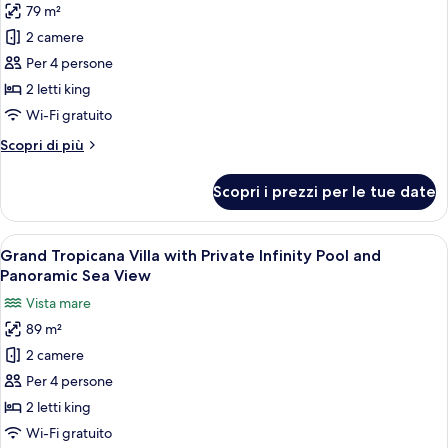
Panoramic
79 m²
per
Sea
2 camere
Suite
View
Exclusive,
Per 4 persone
2
2 letti king
camere
Wi-Fi gratuito
da
Altri
Scopri di più
letto,
dettagli
piscina
per
Scopri i prezzi per le tue date
Suite
privata
Exclusive,
(Panoramic
2
Apri
Un interno moderno con angolo ristor
Sea
9
camere
Grand Tropicana Villa with Private Infinity Pool and
tutte
View)
da
Panoramic Sea View
letto,
le
Vista mare
piscina
foto
privata
89 m²
per
(Panoramic
2 camere
Grand
Sea
View)
Tropicana
Per 4 persone
Villa
2 letti king
with
Wi-Fi gratuito