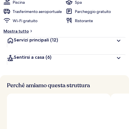
Piscina
Spa
v
a
Trasferimento aeroportuale
Parcheggio gratuito
l
Wi-Fi gratuito
Ristorante
u
t
Mostra tutto
a
z
Servizi principali
(12)
i
o
n
Sentirsi a casa
(6)
i
p
i
ù
Perché amiamo questa struttura
a
l
t
e
d
e
i