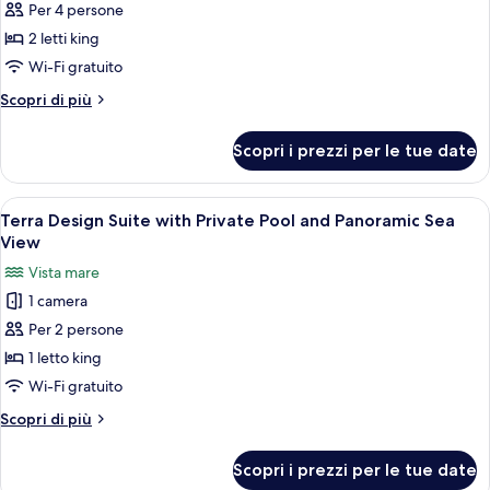
Villa
Sea
Per 4 persone
View
Elite,
2 letti king
2
Wi-Fi gratuito
camere
Altri
Scopri di più
da
dettagli
letto,
per
Scopri i prezzi per le tue date
piscina
Villa
Elite,
privata,
2
Apri
Un soggiorno moderno e luminoso con u
vista
11
camere
Terra Design Suite with Private Pool and Panoramic Sea
tutte
mare
da
View
letto,
le
Vista mare
piscina
foto
privata,
1 camera
per
vista
Per 2 persone
Terra
mare
Design
1 letto king
Suite
Wi-Fi gratuito
with
Altri
Scopri di più
Private
dettagli
Pool
per
Scopri i prezzi per le tue date
Terra
and