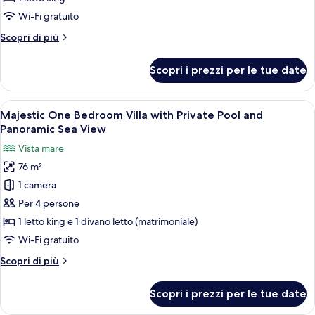
with
Wi-Fi gratuito
Private
Altri
Scopri di più
Pool
dettagli
and
per
Scopri i prezzi per le tue date
Honeymoon
Panoramic
Retreat
Sea
Suite
Apri
Una moderna camera d'albergo con un 
View
15
with
Majestic One Bedroom Villa with Private Pool and
tutte
Private
Panoramic Sea View
Pool
le
Vista mare
and
foto
Panoramic
76 m²
per
Sea
1 camera
Majestic
View
One
Per 4 persone
Bedroom
1 letto king e 1 divano letto (matrimoniale)
Villa
Wi-Fi gratuito
with
Altri
Scopri di più
Private
dettagli
Pool
per
Scopri i prezzi per le tue date
Majestic
and
One