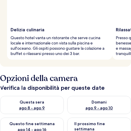
v
i
a
g
g
Delizia culinaria
Rilassa
i
Questo hotel vanta un ristorante che serve cucina
Presso q
a
locale e internazionale con vista sulla piscina e
benesse
t
sull'oceano. Gli ospiti possono gustare la colazione a
e massag
o
buffet o rilassarsi presso uno dei 3 bar.
tranquil
r
i
Opzioni della camera
Verifica la disponibilità per queste date
Verifica la disponibilità per questa sera, ago 8 - ago 9
Verifica la disponibilità per d
Questa sera
Domani
ago 8 - ago 9
ago 9 - ago 10
Verifica la disponibilità per questo fine settimana, ago 14 - ag
Verifica la disponibilità per i
Questo fine settimana
Il prossimo fine
settimana
ago 14 - ago 16