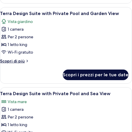
Design
Panoramic
Suite
Apri
Una camera d'albergo moderna con un a
Sea
6
with
Terra Design Suite with Private Pool and Garden View
tutte
Private
View
Vista giardino
Pool
le
and
1 camera
foto
Panoramic
per
Per 2 persone
Sea
Terra
View
1 letto king
Design
Wi-Fi gratuito
Suite
Altri
Scopri di più
with
dettagli
Private
per
Scopri i prezzi per le tue date
Terra
Pool
Design
and
Suite
Apri
Terra Design Suite with Private Pool an
Garden
9
with
Terra Design Suite with Private Pool and Sea View
tutte
View
Private
Vista mare
Pool
le
and
1 camera
foto
Garden
per
Per 2 persone
View
Terra
1 letto king
Design