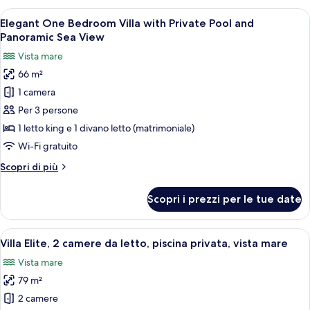
Panoramic
Bedroom
Apri
Una camera da letto moderna con un let
Sea
8
Villa
Elegant One Bedroom Villa with Private Pool and
tutte
View
with
Panoramic Sea View
Private
le
Vista mare
Pool
foto
and
66 m²
per
Panoramic
1 camera
Elegant
Sea
View
One
Per 3 persone
Bedroom
1 letto king e 1 divano letto (matrimoniale)
Villa
Wi-Fi gratuito
with
Altri
Scopri di più
Private
dettagli
Pool
per
Scopri i prezzi per le tue date
Elegant
and
One
Panoramic
Bedroom
Apri
Una camera d'albergo moderna con un l
Sea
5
Villa
Villa Elite, 2 camere da letto, piscina privata, vista mare
tutte
View
with
Vista mare
Private
le
Pool
79 m²
foto
and
per
2 camere
Panoramic