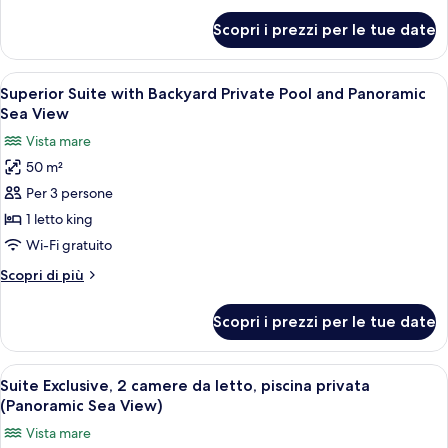
privata
per
Scopri i prezzi per le tue date
Suite
Superior,
piscina
Apri
Superior Suite with Backyard Private P
8
privata
Superior Suite with Backyard Private Pool and Panoramic
tutte
Sea View
le
Vista mare
foto
50 m²
per
Per 3 persone
Superior
Suite
1 letto king
with
Wi-Fi gratuito
Backyard
Altri
Scopri di più
Private
dettagli
Pool
per
Scopri i prezzi per le tue date
Superior
and
Suite
Panoramic
with
Apri
Una camera d'albergo moderna con un l
Sea
8
Backyard
Suite Exclusive, 2 camere da letto, piscina privata
tutte
Private
View
(Panoramic Sea View)
Pool
le
Vista mare
and
foto