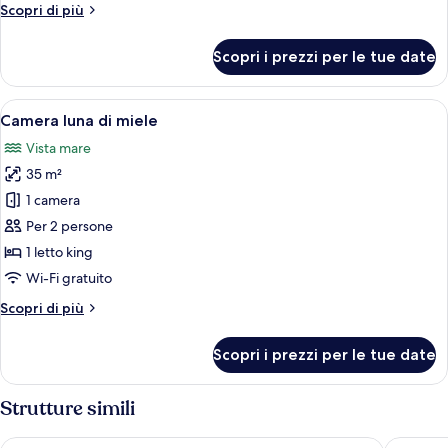
Altri
Scopri di più
dettagli
per
Scopri i prezzi per le tue date
Luxe
Suite,
Hot
Apri
Una vista aerea di una zona piscina su 
11
Tub
Camera luna di miele
tutte
Vista mare
le
35 m²
foto
per
1 camera
Camera
Per 2 persone
luna
1 letto king
di
Wi-Fi gratuito
miele
Altri
Scopri di più
dettagli
per
Scopri i prezzi per le tue date
Camera
luna
di
Strutture simili
miele
DIAMOND on the cliff Hotel &Suites
Phaos Sa