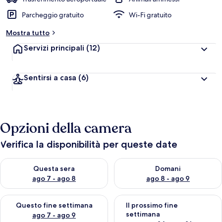
l
Parcheggio gratuito
Wi-Fi gratuito
u
t
Mostra tutto
a
z
Servizi principali
(12)
i
o
n
Sentirsi a casa
(6)
i
p
i
ù
Opzioni della camera
a
l
Verifica la disponibilità per queste date
t
e
Verifica la disponibilità per questa sera, ago 7 - ago 8
Verifica la disponibilità per d
Questa sera
Domani
d
ago 7 - ago 8
ago 8 - ago 9
e
i
Verifica la disponibilità per questo fine settimana, ago 7 - ago
Verifica la disponibilità per il
Questo fine settimana
Il prossimo fine
v
settimana
ago 7 - ago 9
i