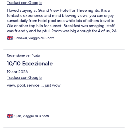
Traduci con Google
I loved staying at Grand View Hotel for Three nights. It is a
fentastic experience and mind blowing views, you can enjoy
sunset daily from hotel pool area while lots of others travel to
Oia or other top hills for sunset. Breakfast was amaging, staff
was friendly and helpful. Room was big enough for 4 of us, 2A
and 2C. A free parking available on site which is add-on. I will
Sudhakar, viaggio di 3 notti
def''ly recommend this to friends and would love to stay again
here.
Recensione verificata
10/10 Eccezionale
19 apr 2026
Traduci con Google
view, pool, service…. just wow
Pujan, viaggio di 3 notti