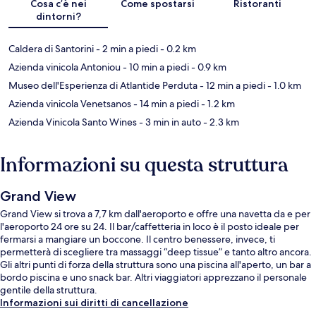
Cosa c’è nei
Come spostarsi
Ristoranti
dintorni?
Caldera di Santorini
- 2 min a piedi
- 0.2 km
Azienda vinicola Antoniou
- 10 min a piedi
- 0.9 km
Museo dell'Esperienza di Atlantide Perduta
- 12 min a piedi
- 1.0 km
Azienda vinicola Venetsanos
- 14 min a piedi
- 1.2 km
Azienda Vinicola Santo Wines
- 3 min in auto
- 2.3 km
Informazioni su questa struttura
Grand View
Grand View si trova a 7,7 km dall'aeroporto e offre una navetta da e per
l'aeroporto 24 ore su 24. Il bar/caffetteria in loco è il posto ideale per
fermarsi a mangiare un boccone. Il centro benessere, invece, ti
permetterà di scegliere tra massaggi “deep tissue” e tanto altro ancora.
Gli altri punti di forza della struttura sono una piscina all'aperto, un bar a
bordo piscina e uno snack bar. Altri viaggiatori apprezzano il personale
gentile della struttura.
Informazioni sui diritti di cancellazione