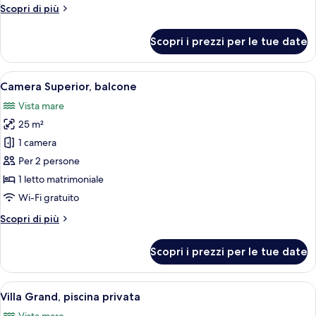
Altri
Scopri di più
dettagli
per
Scopri i prezzi per le tue date
Camera
familiare
Apri
Un balcone con vista libera sull'oceano
19
Camera Superior, balcone
tutte
Vista mare
le
25 m²
foto
per
1 camera
Camera
Per 2 persone
Superior,
1 letto matrimoniale
balcone
Wi-Fi gratuito
Altri
Scopri di più
dettagli
per
Scopri i prezzi per le tue date
Camera
Superior,
balcone
Apri
Un edificio moderno e bianco con piscin
27
Villa Grand, piscina privata
tutte