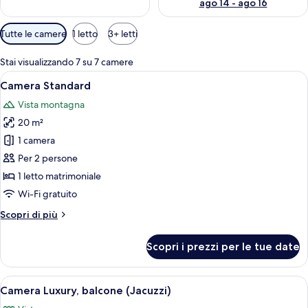
ago 14 - ago 16
a
g
Filtri
Tutte le camere
1 letto
3+ letti
g
disponibili
i
per
a
Stai visualizzando 7 su 7 camere
le
t
Apri
Una camera da letto con un letto, com
9
Camera Standard
camere
o
tutte
r
Vista montagna
le
i
20 m²
foto
per
1 camera
Camera
Per 2 persone
Standard
1 letto matrimoniale
Wi-Fi gratuito
Altri
Scopri di più
dettagli
per
Scopri i prezzi per le tue date
Camera
Standard
Apri
Un balcone con vista sul mare, una vas
18
Camera Luxury, balcone (Jacuzzi)
tutte