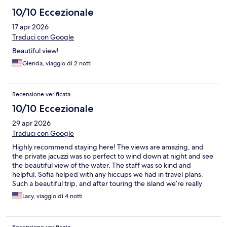
10/10 Eccezionale
17 apr 2026
Traduci con Google
Beautiful view!
Glenda, viaggio di 2 notti
Recensione verificata
10/10 Eccezionale
29 apr 2026
Traduci con Google
Highly recommend staying here! The views are amazing, and
the private jacuzzi was so perfect to wind down at night and see
the beautiful view of the water. The staff was so kind and
helpful, Sofia helped with any hiccups we had in travel plans.
Such a beautiful trip, and after touring the island we’re really
glad we stayed here for a good blend of privacy with views but
Lacy, viaggio di 4 notti
accessibility to Megalachori!