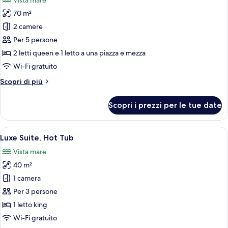
Vista mare
le
70 m²
foto
per
2 camere
Villa
Per 5 persone
Grand,
2 letti queen e 1 letto a una piazza e mezza
piscina
Wi-Fi gratuito
privata
Altri
Scopri di più
dettagli
per
Scopri i prezzi per le tue date
Villa
Grand,
piscina
Apri
Una terrazza con un tavolo rotondo e d
29
privata
Luxe Suite, Hot Tub
tutte
Vista mare
le
40 m²
foto
per
1 camera
Luxe
Per 3 persone
Suite,
1 letto king
Hot
Wi-Fi gratuito
Tub