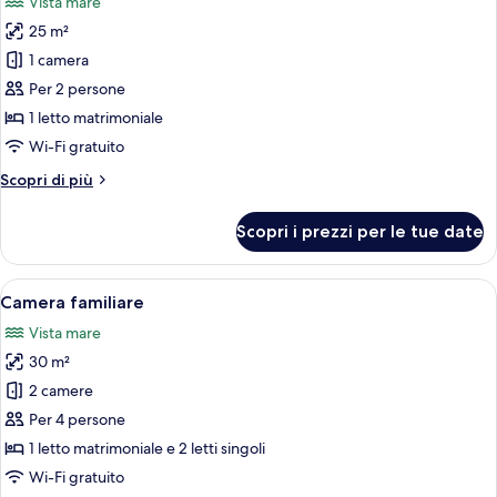
Vista mare
le
25 m²
foto
per
1 camera
Camera
Per 2 persone
Luxury,
1 letto matrimoniale
balcone
Wi-Fi gratuito
(Jacuzzi)
Altri
Scopri di più
dettagli
per
Scopri i prezzi per le tue date
Camera
Luxury,
balcone
Apri
Una camera da letto moderna con un l
14
(Jacuzzi)
Camera familiare
tutte
Vista mare
le
30 m²
foto
per
2 camere
Camera
Per 4 persone
familiare
1 letto matrimoniale e 2 letti singoli
Wi-Fi gratuito