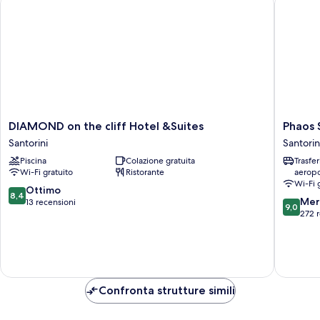
DIAMOND
Phaos
DIAMOND on the cliff Hotel &Suites
Phaos 
on
Santorin
Santorini
Santorin
the
Suites
Piscina
Colazione gratuita
Trasfe
cliff
Santorin
Wi-Fi gratuito
Ristorante
aeropo
Hotel
Wi-Fi 
&Suites
8.4
Ottimo
8,4
9.0
Santorini
Mer
su
13 recensioni
9,0
su
272 
10,
10,
Ottimo,
Meravigl
13
272
recensioni
recensio
Confronta strutture simili